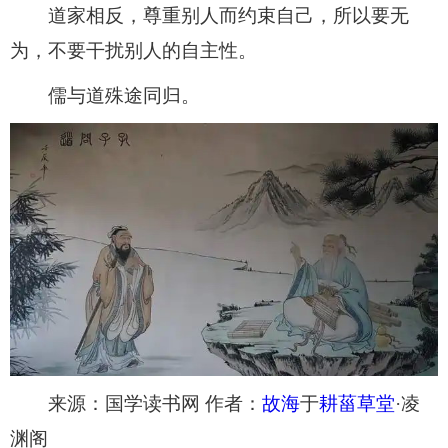
​道家相反，尊重别人而约束自己，所以要无
为，不要干扰别人的自主性。
​儒与道殊途同归。
​来源：国学读书网 作者：
故海
于
耕菑草堂
·凌
渊阁