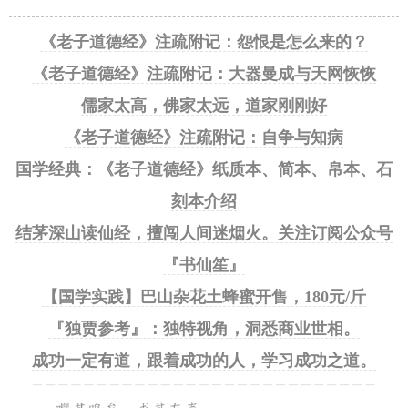
《老子道德经》注疏附记：怨恨是怎么来的？
《老子道德经》注疏附记：大器曼成与天网恢恢
儒家太高，佛家太远，道家刚刚好
《老子道德经》注疏附记：自争与知病
国学经典：《老子道德经》纸质本、简本、帛本、石
刻本介绍
结茅深山读仙经，擅闯人间迷烟火。关注订阅公众号
『书仙笙』
【国学实践】巴山杂花土蜂蜜开售，180元/斤
『独贾参考』：独特视角，洞悉商业世相。
成功一定有道，跟着成功的人，学习成功之道。