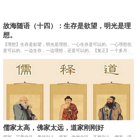
故海随语（十四）：​生存是欲望，明光是理
想。
【理想】生存是欲望，明光是理想。一心生存是可以的。一心理想也
是可以的。一边生存，一边理想，还是可以的。【复正】一个多月地
遁入尘世，回到杭州，反而能在喧嚣中，静下来，除了吃饭，上班，
就是继续注疏《老子道德经》。&#8203;争取端午节前完成《德经》
大部分，然后打道回草堂，收割蜂蜜，收获枇杷。【死生】老&am
儒家太高，佛家太远，道家刚刚好
儒家，完善自己，善待别人。道家，收敛自己，不扰别人。佛家，清