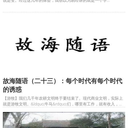
说是变。经过这几年的体会，我窃以为易经讲的就是一个字
&mdash;&mdash;义。义者，宜也。易经总的来说，是要应变，但要
怎么应变呢？关键就在一个义字。即合适的时间，合适的身位，合适
的易变。&#8203;首先讲易经之时。&#8203;时间太重要了，
故海随语（二十三）：每个时代有每个时代
的诱惑
【游牧】我们几千年农耕文明终于要结束了。现代商业文明，实际上
就是游牧文明。&ldquo;牛马&rdquo;们，哪里有工作，就有收入，就
等于有草吃，就可以在那里租个房安顿下来。不想干了，就换一个有
水草的地方。这就是游牧生活。【返朴】&#8203;真正的富贵，被褐
怀玉，是不需要外在的打扮的，钱和影响力就能砸死你