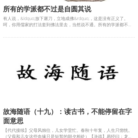
所有的学派都不过是自圆其说
有人说，&ldquo;放下屠刀，立地成佛&rdquo;，这是没有正义了。
呵，你用儒家的打法套到佛法里去，当然说不通。所有的学派都不过
是自圆其说。目的只有一个，各正性命，在周易这里统一了，至少中
国文化是这样。所以，《金刚经》云：&ldquo;一切圣贤皆以无为法而
有差别。&rdquo;&#8203;明白了色不异空，空
故海随语（十九）：读古书，不能停留在字
面意思
【代代接续】父母风烛往，儿女学堂忙。春秋十年复，人生只惚恍。
（父母和儿女这些血缘只是短暂的朝夕相处）【决战】易经曰：龙战