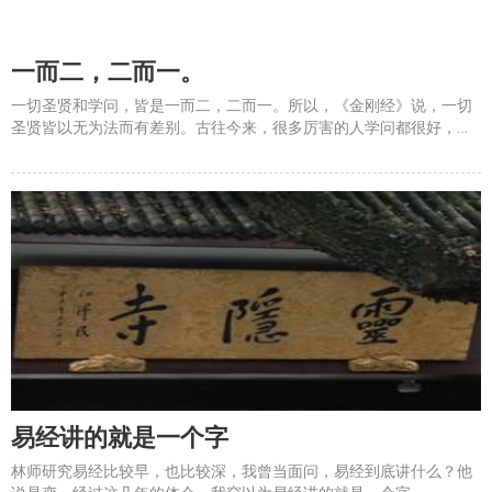
一而二，二而一。
一切圣贤和学问，皆是一而二，二而一。所以，《金刚经》说，一切
圣贤皆以无为法而有差别。古往今来，很多厉害的人学问都很好，写
了很多易经的书，论语的书，各种经典的注解，比如孟子啊，王阳明
啊，朱熹啊，都没有脱离这个&ldquo;有为法&rdquo;，进入&ldquo;无
为法&rdquo;的境界，还称不上一代宗师。孔子
易经讲的就是一个字
林师研究易经比较早，也比较深，我曾当面问，易经到底讲什么？他