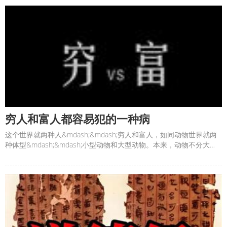
们知道秦始皇，刘邦，润之，皆不知其父母。除非，专门花心思去查
阅他们的族谱。《老子道德经》第十七章有一些版本讲&ldquo;太上，
不知有之&rdquo;，就是这个意思。老子道德经是写给古
穷人和富人都容易犯的一种病
这个世界就两种人&mdash;&mdash;穷人和富人，如同动物世界就两
种体型&mdash;&mdash;小型动物和大型动物。本来，动物不分大
小，各安其命，小动物不会想做大动物，大动物也不会想做小动物。
可是，人却不能，穷的想富，富的想穷，于是，穷人富人就会犯同一
种病&mdash;&mdash;妄念病。什么是穷人？就