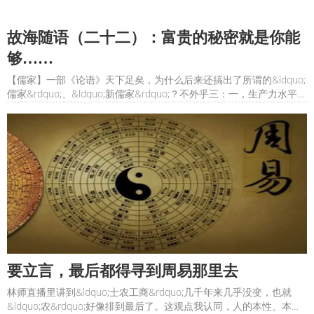
故海随语（二十二）：富贵的秘密就是你能
够……
【儒家】一部《论语》天下足矣，为什么后来还搞出了所谓的&ldquo;
儒家&rdquo;、&ldquo;新儒家&rdquo;？不外乎三：一，生产力水平大
幅提升，闲的，嘴巴说得清楚的，非要拐个弯地系统化。二，社会规
模更庞大更复杂了，围绕这些新问题，重构所谓的新理论。三，行道
难，还是编弄文章吧！孔子还是太忙，那个时
要立言，最后都得寻到周易那里去
林师直播里讲到&ldquo;士农工商&rdquo;几千年来几乎没变，也就
&ldquo;农&rdquo;好像排到最后了。这观点我认同，人的本性、本质