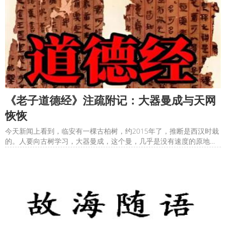
《老子道德经》注疏附记：大器曼成与天网
恢恢
今天新闻上看到，临安有一棵古柏树，约2015年了，推断是西汉时栽
的。人要向古树学习，大器曼成，这个曼，几乎是没有速度的原地踏
步，无法形容地慢。这么看来，我注解《老子》的速度还是太快了，
回到杭州一个月，已经注解到73章，接近尾声了，只剩下8章，有点
儿意犹未尽。不过，都只是初稿，《老子》里的许多字和词，都有无