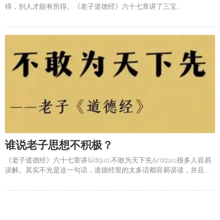
得，别人才能有所得。《老子道德经》六十七章讲了三宝
&mdash;&mdash;慈，俭，不敢为天下先。这里的俭才能广，也就是
节俭才能广有所得。俭，其实就是要珍惜时间和资源。人生就是一场
短暂的经历，节俭自己所得到的东西，就是节约自己的时间，用来去
经
谁说老子思想不积极？
《老子道德经》六十七章讲&ldquo;不敢为天下先&rdquo;很多人容易
误解。其实不光是这一句话，道德经里的太多话都容易误读，并且一
两千年来就这么错误地当作至理名言大行其道。&#8203;学习道德
经，如果不读通整本，随便拿一句就钻进去，就很容易望文生义，结
果是一知半解。&#8203;因为老子讲了&ldquo;不