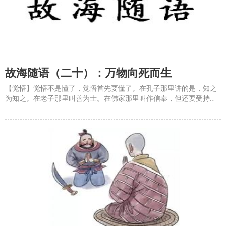
故海随语（二十）：万物向死而生
【觉悟】觉悟不是懂了，觉悟首先要懂了。在孔子那里讲的是，知之
为知之。在老子那里叫善为士。在佛家那里叫作信奉，但还要受持。
绝大部分人不知道，无可信奉。而即便少数人信奉了，又大部分地不
能受持，也是不能真正觉悟。所以，孔子很是佩服颜回的天资
&mdash;&mdash;如愚。儒释道三家，在这里就统一了，既知又愚