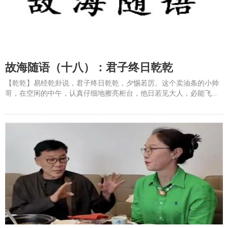
故海随语（十八）：君子终日乾乾
【乾乾】易经乾卦说，君子终日乾乾，夕惕若厉。这个卖油条的小帅
哥，在空闲的中午，认真仔细地擦亮柜台，他日若见大人，必能飞龙
在天。所以说，这个世界上千里马常有，而伯乐可遇不可求。生活
中，随处可见，人才济济。【迷悟】德*佑，这名字取得。德怎么可能
佑你呢？所以，孔子说，人能弘道，非道弘人。德根本就没有功利性