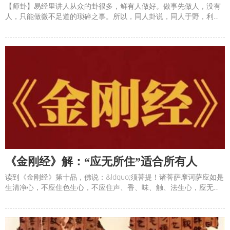
【师卦】易经里讲人从众的卦很多，鲜有人做好。做事先做人，没有
人，只能做微不足道的琐碎之事。所以，同人卦说，同人于野，利涉
大川。其实，一个人一辈子认识的人是有限的，如果要做点比琐碎的
事还大的，就要合作，而最容易获得信任的还是身边的人，因为时间
有限，成本最低，竞争激烈，时不我待。谁先聚起人，谁就占得先
《金刚经》解：“应无所住”适合所有人
读到《金刚经》第十品，佛说：&ldquo;须菩提！诸菩萨摩诃萨应如是
生清净心，不应住色生心，不应住声、香、味、触、法生心，应无所
住，而生其心。&rdquo;这里的&ldquo;应无所住&rdquo;适合所有人，
而不只是诸菩萨。什么是&ldquo;应无所住&rdquo;？就是不要分彼
此，分你我。用《金刚经》的话来说，