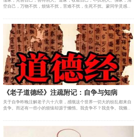
空自己，万物不扰，烦恼不扰，苦难不扰，生死不扰。蒙同学灵感又
显，补充几句。儒家太高，佛家太远，道家刚刚好。&#8203;年轻时
修儒家，中年时修道家，衰老时修佛家。年龄不是年龄本身，是一种
状态。&#8203;年轻太弱，需要自强；中年刚强，需要收敛
《老子道德经》注疏附记：自争与知病
关于自争昨晚注解老子六十六章，感慨这个世界一切大的纷乱都来自
贪争。而还有一些小的烦恼却源于懒惰。我贪争不？我贪争。我懒惰
不？我亦懒惰。否则，我已度到彼岸，不贪不争不懒，不生不灭，不
用修行了。关于知病《老子》71章，大部分注家都陷入了儒家的知识
论，认为老子讲的是求知的态度。其实这一章是和前一章一脉相承