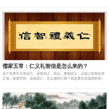
是不会变的。孔子讲&ldquo;君子不器&rdquo;，实际上&ldquo;士农工
商&rdquo;就是&ldquo;器&rdquo;和&ldquo;不器&rdquo;两大类。
&ldquo;士&am
儒家五常：仁义礼智信是怎么来的？
这个世界不只有自己，还有别人，所以，要能容人，让别人也有生存
之地，发展空间，这就是仁。怎么做到仁呢？就是要在合适的时间做
合适的事，保持一个合理的度，即合宜，合于义理，这就是义。具体
怎么做到义呢？孔子说：&ldquo;不知礼，无以立。&rdquo;人与人在
交往中，要用恰当的礼节加以规范，才不能乱了套，这就