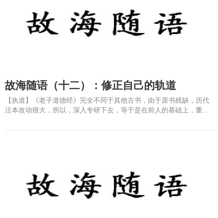
故海随语（十二）：​修正自己的轨道
【执道】《老子道德经》完全不同于其他古书，由于原书残缺，历代
注本改动很大，所以，深入专研下去，等于是在前人的基础上，重新
写一本书。也就是说，一千个人，有一千种《道德经》，确是中国文
化，甚至人类文化一个独一无二的存在。&#8203;像《易经》《论
语》《金刚经》《坛经》这些，基本上就是照本而悟，述而不作。