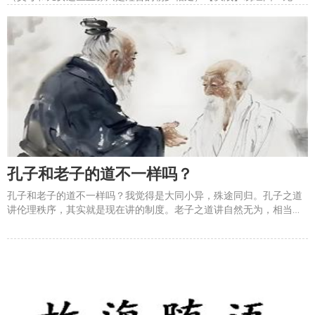
于野，其血玄黄。武王翦商的历史不可忘啊！【孝治】&#8203;回顾
《中庸》，为什么周朝早期那些君王，要推崇孝治，就很有智慧了。
继承先人的遗志，平稳传承先人的功业。所以，孔子又说，三年
孔子和老子的道不一样吗？
孔子和老子的道不一样吗？我觉得是大同小异，殊途同归。孔子之道
讲伦理秩序，其实就是现在讲的制度。老子之道讲自然无为，相当于
现在讲的自由。把他们俩合起来，完美！&mdash;&mdash;自由的制
度。我们不能没有制度，也不能没有自由。人有无限创造力，也有无
尽的破坏力。所以，要有自由，也要有制度。来源：国学读