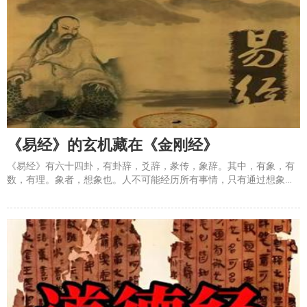
《易经》的玄机藏在《金刚经》
《易经》有六十四卦，有卦辞，爻辞，彖传，象辞。其中，有象，有
数，有理。象者，想象也。人不可能经历所有事情，只有通过想象，
才能&ldquo;不出于户，以知天下；不窥于牖，以见天道。&rdquo;数
者，定变也。一卦有六爻，就像一年有四季，一生有六段，孔子说：
&ldquo;吾十有五而志于学，三十而立，四十而不惑，