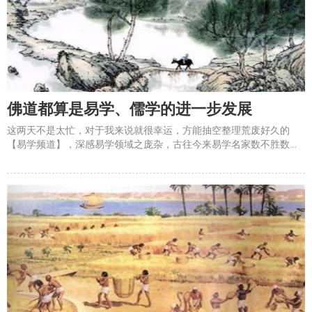
佛道都算是易学、儒学的进一步发展
这两天不是太忙，对于我来说就很幸运，方能抽空整理荒废好久的
【易学频道】，深感易学领域之庞杂，古往今来易学名家数不胜数，
每个人或多或少都有独到的见解，对于理解易经都有帮助，但是一个
人精力实在是有限的，能涉猎多少，琢磨出什么，完全看直觉和运气
了。第二难的是儒家，一本《论语》要吃透都不容易，关联的每一部