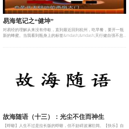
易海笔记之“健坤”
对易经的理解从来没有停歇，直到最近回到杭州，吃早餐，要开一瓶
新的蜂蜜。当我看到瓶身上的标签&mdash;&mdash;天行健自强不息
蜂坊时，突然使我陷入对乾坤两卦的思考。经过几天的酝酿，总算有
了写篇小文的冲动。乾坤是易之门，通常来说，乾代表男人，坤代表
女人，实际上，乾坤说的既是男人，也是女人，且乾坤描述
故海随语（十三）：​光尘不住而神生
【蜉蝣】人生不过是拉长版的蜉蝣，但不妨碍波澜壮阔。【快乐】自