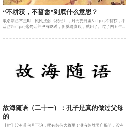
“不耕获，不菑畬”到底什么意思？
取名耕菑草堂时，刚刚接触《易经》，对无妄卦里&ldquo;不耕获，不
菑畬&rdquo;这句话并没有吃透，但就是喜欢，就用了。过了四五年，
一直在琢磨，&ldquo;不耕获，不菑畬&rdquo;到底什么意思？
&#8203;在深入研习了《老子道德经》后，发现它接近于老子讲的朴
真之道。&#8203;&ldquo;不耕获，不菑畬&
故海随语（二十一）：孔子是真的做过父母
的
【时】没有萧何月下追，哪有韩信大将军！没有陈胜吴广揭竿，没有