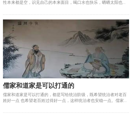
性本来都是空，识见自己的本来面目，喝口水也快乐，晒晒太阳也快
乐。哪里需要那么多的本不需要。【俟命】居易俟命。蒙以养正。正
己而不求于人，则无怨。上不怨天，下不尤人。故君子居易以俟命，
小人行险以侥幸 &mdash;&mdash;孔子【阴柔】一切学问的
儒家和道家是可以打通的
儒家和道家是可以打通的，都是写给统治阶级，既希望统治者对老百
姓好一点 也希望老百姓过得好一点，这样统治者也安稳一点。儒家约
束自己以尊重别人，所以要修己以安民，儒家的条条框框都是写给自
己的。&#8203;道家相反，尊重别人而约束自己，所以要无为，不要
干扰别人的自主性。&#8203;儒与道殊途同归。&#8203;