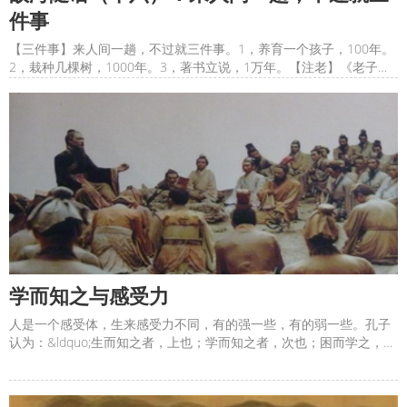
件事
【三件事】来人间一趟，不过就三件事。1，养育一个孩子，100年。
2，栽种几棵树，1000年。3，著书立说，1万年。【注老】《老子》
注解完，新问题就来了。以前从来没有写过10多万字的东西，也没有
解读过5000字篇幅的古籍。《大学》、《中庸》都不长。《论语》虽
长，但基本没有文字上的校正。《道德经》最大的问题就是各版本改
学而知之与感受力
人是一个感受体，生来感受力不同，有的强一些，有的弱一些。孔子
认为：&ldquo;生而知之者，上也；学而知之者，次也；困而学之，又
其次也；困而不学，民斯为下矣。&rdquo;什么意思？生来就能感知万
物之理的有上等智慧；通过学习，主动借助他人启发而感知到万物之
理的有中等智慧；被迫不得不学习，这是更低等的智慧