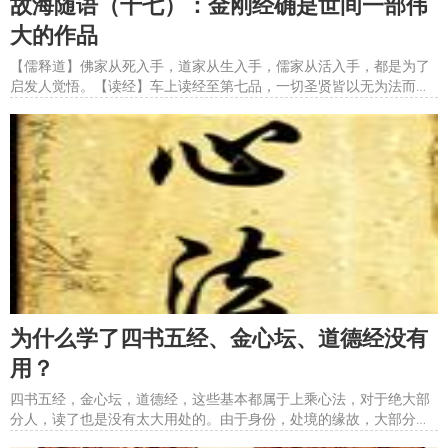
故海随语（十七）：金刚经确是世间一部伟
大的作品
【儒释道】佛家从死入手，道家从生入手，儒家从活入手，都是为了
启发人觉悟。【读经】车上读经至第七品，一切圣贤皆以无为法而有
差别。金刚经确是世间一部伟大的作品，几乎没有之一。不但慧能无
量，且文学优美。【易】自己不变，则否。贵人不遇，则困。自己不
变，则不遇贵人。故，时而易。【义务】国家的义务？父母义务，
为什么学了四书五经、金心坛、道德经没有
用？
四书五经，金心坛，道德经，这些基本都属于上乘心法，对于绝大部
分人，读了也是没有太大用处的。由于身份，处境的缘故，大部分人
连做人做事的套路都没弄明白，学了心法也理解不了，理解一点，也