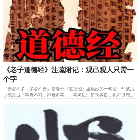
无用武之地。&#8203;所以，对于大部分人，还是要首先解决自己的
身份，处境。&#8203;而相对来说，论语比较杂，孔子的弟
《老子道德经》注疏附记：观己观人只需一
个字
『善者不多，多者不善』是老子《道德经》里最妙的一句话，却被后
世篡改成『善者不辩，辩者不善』。善可以理解为善良，也可以理解
为善于，善道，合乎道。多是个形容词，适用于一切。比如，多言的
人不善，多为的人不善，多钱的人不善。这样去观己观人，是不是一
目了然？&#8203;其实，这是老祖宗很早就总结出来的教训和智