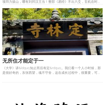
项羽力拔山，哪有刘邦汉王当！整部《易经》不出六爻，玄机在时。
见龙在田，利见大人。先进者，大人也。成龙成虫，皆大人。人类的
资源随时都在过渡，就看你打不打算接手。【热爱】因为热爱，或者
是最终热爱，都可以干到老死累死快乐死。【复道】人类进化成了
无所住才能定于一
《大学》讲&ldquo;知止而后有定&rdquo;。我们看一个人小时候，那
是很好奇的，东张西望，魂不守舍，这在成长过程中，很重要，可以
快速与世界建立联系。但是，要脱颖而出，必须产生光芒，也就是明
明德，这需要知止，持定，不受外界干扰，这也就是《金刚经》讲的
应无所住。&#8203;很多人到老了，甚至一辈子都在望