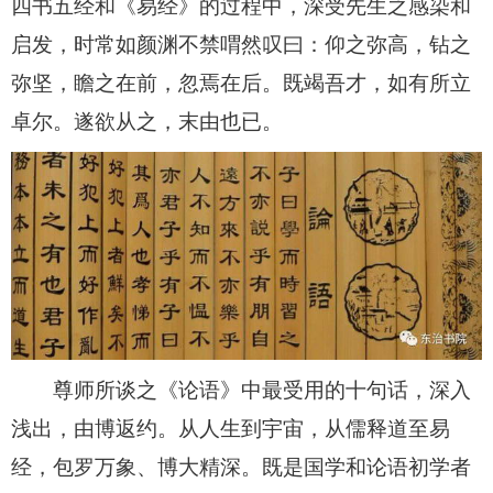
四书五经和《易经》的过程中，深受先生之感染和
启发，时常如颜渊不禁喟然叹曰：仰之弥高，钻之
弥坚，瞻之在前，忽焉在后。既竭吾才，如有所立
卓尔。遂欲从之，末由也已。
尊师所谈之《论语》中最受用的十句话，深入
浅出，由博返约。从人生到宇宙，从儒释道至易
经，包罗万象、博大精深。既是国学和论语初学者