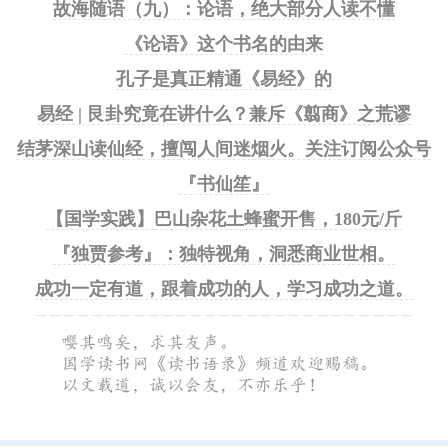
故海随语（九）：论语，绝大部分人读不懂
《论语》这个书名的由来
孔子是真正精通《易经》的
易经 | 艮卦究竟在讲什么？兼斥《翦商》之荒谬
结茅深山读仙经，擅闯人间迷烟火。关注订阅公众号
『书仙笙』
【国学实践】巴山杂花土蜂蜜开售，180元/斤
『独贾参考』：独特视角，洞悉商业世相。
成功一定有道，跟着成功的人，学习成功之道。