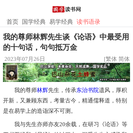
首页
国学经典
易学经典
读书语录
我的尊师林辉先生谈《论语》中最受用
的十句话，句句抵万金
2023年07月26日
[
繁体
简体
]
我的尊师
林辉
先生，传承
东治书院
遗风，厚积
开新，又兼顾东西，考量古今，精通儒释道，特别
是在易学上的造诣深不可测。
我与先生亦师亦友20余载，在研习《论语》等