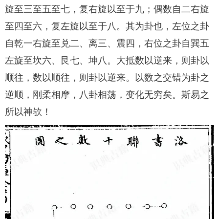
旋至三至五至七，复右旋以至于九；偶数自二右旋
至四至六，复左旋以至于八。其为卦也，左位之卦
自乾一右旋至兑二、离三、震四，右位之卦自巽五
左旋至坎六、艮七、坤八。大抵数以逆来，则卦以
顺往，数以顺往，则卦以逆来。以数之交错为卦之
逆顺，刚柔相摩，八卦相荡，变化无穷矣。斯易之
所以神欤！