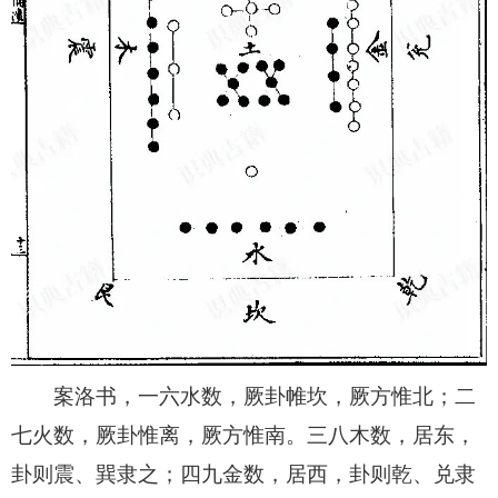
案洛书，一六水数，厥卦帷坎，厥方惟北；二
七火数，厥卦惟离，厥方惟南。三八木数，居东，
卦则震、巽隶之；四九金数，居西，卦则乾、兑隶