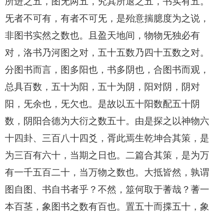
所进之五，图旡两五，究其所退之五，书实有五。
旡者不可有，有者不可旡，是殆意揣臆度为之说，
非图书实然之数也。且盈天地间，物物旡独必有
对，洛书乃河图之对，五十五数乃四十五数之对。
分图书而言，图多阳也，书多阴也，合图书而观，
总具百数，五十为阳，五十为阴，阳对阴，阴对
阳，旡余也，旡欠也。是故以五十阳数配五十阴
数，阴阳合德为大衍之数五十。由是探之以神物六
十四卦、三百八十四爻，胥此焉生乾坤合其策，是
为三百有六十，当期之日也。二篇合其策，是为万
有一千五百二十，当万物之数也。大抵皆然，孰谓
图自图、书自书者乎？不然，筮何取于蓍哉？蓍一
本百茎，象图书之数有百也。置五十而揲五十，象