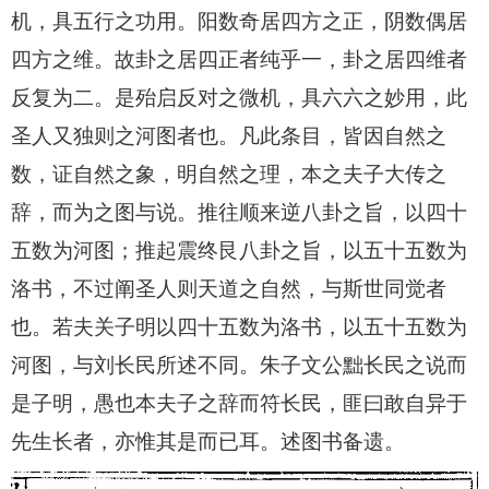
机，具五行之功用。阳数奇居四方之正，阴数偶居
四方之维。故卦之居四正者纯乎一，卦之居四维者
反复为二。是殆启反对之微机，具六六之妙用，此
圣人又独则之河图者也。凡此条目，皆因自然之
数，证自然之象，明自然之理，本之夫子大传之
辞，而为之图与说。推往顺来逆八卦之旨，以四十
五数为河图；推起震终艮八卦之旨，以五十五数为
洛书，不过阐圣人则天道之自然，与斯世同觉者
也。若夫关子明以四十五数为洛书，以五十五数为
河图，与刘长民所述不同。朱子文公黜长民之说而
是子明，愚也本夫子之辞而符长民，匪曰敢自异于
先生长者，亦惟其是而已耳。述图书备遗。