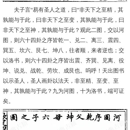
夫子言“易有圣人之道，曰“非天下之至精，其
孰能与于此，曰非天下之至变，其孰能与于此，曰
非天下之至神，其孰能与于此？观此二图，交以河
图，则六十四卦之序皆乾一、兑二、离三、震四、
巽五、坎六、艮七、坤八，往者顺，来者逆也；交
以洛书，则六十四卦之序皆出震、齐巽、见离、役
坤、说兑、战乾、劳坎、成艮也。呜呼！天出图书
以示圣人，圣人画卦以法天，非至精、至变、至
神，其孰能与于此？九为河图，十为洛书，端可证
矣。