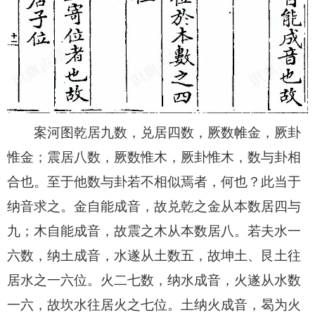
案河图乾居九数，兑居四数，厥数帷金，厥卦
惟金；震居八数，厥数惟木，厥卦惟木，数与卦相
合也。至于他数与卦若不相似焉者，何也？此当于
纳音求之。金自能成音，故兑乾之金从本数居四与
九；木自能成音，故震之木从本数居八。若夫水一
六数，纳土成音，水遂从土数五，故坤土、艮土往
居水之一六位。火二七数，纳水成音，火遂从水数
一六，故坎水往居火之七位。土纳火成音，曷为火