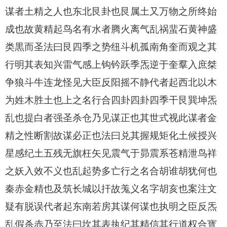
谋者土精之人也东北艮卦也艮属土又万物之所终始
成也故黄精起鸟名有水者腾火离气乱祸蜚石黄神盛
类黒而圣法曰艮四季之势纽斗机孤南角奎而观之其
行明其表知兴雷气感上钩钤跃季炁逆于奎羣入庶桀
争狼斗牛连龙怪见大臣反阳摇不静代者起西北以木
为姓木胜土也上之名行合四卦四卦四季干艮巽坤炁
乱也提白者强圣杀仓乃见谋正也其世式视此谋者金
精之性断割故谋必正也法曰兑其握规矩化土候授兴
星感纪土五残无旗枉矢见震气于昴震系苍精泄鸟祥
之妖入效不义也乱起势多亡行之名合胡谁胡犹何也
秦赤金精也及筑长城以扞故羗义名字胡亥也案注文
疑有脱误代者起东南若房其谋何谋也执明之臣反炁
乱假杀赤乃至法曰坎其表执纪其精信其行道权合寳