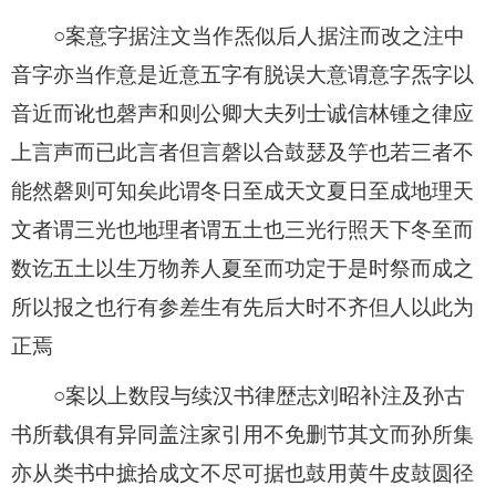
○案意字据注文当作炁似后人据注而改之注中
音字亦当作意是近意五字有脱误大意谓意字炁字以
音近而讹也磬声和则公卿大夫列士诚信林锺之律应
上言声而已此言者但言磬以合鼓瑟及竽也若三者不
能然磬则可知矣此谓冬日至成天文夏日至成地理天
文者谓三光也地理者谓五土也三光行照天下冬至而
数讫五土以生万物养人夏至而功定于是时祭而成之
所以报之也行有参差生有先后大时不齐但人以此为
正焉
○案以上数叚与续汉书律歴志刘昭补注及孙古
书所载俱有异同盖注家引用不免删节其文而孙所集
亦从类书中摭拾成文不尽可据也鼓用黄牛皮鼓圆径