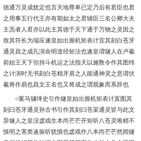
徳通万灵成犹定也言天地尊卑已定乃后有君臣也君
之用事五行代王亦有期如太之君辅臣三名公卿大夫
主炁者人君亦以此主其徳于天下通于万物之灵因之
致其符长为瑞应遂皇始出握机矩表计宜其刻白苍牙
通灵昌之成孔演命明道经矩法也遂皇谓燧人在卢羲
前始王天下但持斗机运之法指天以施敎令作其图纬
之计演时无书刻白苍精牙肩之人能通神灵之意谓伏
羲将作易也昌文王名也又将成之谓观象而系辞也
○案马骕绎史引作燧皇始出握机矩表计寘图其
刻曰苍牙通灵孙古书引作其刻曰苍渠通灵皆与此文
异燧人之皇没虙戏生本尚芒芒开矩听八苍灵唯精不
慎明之害类逺振听犹慎也虙戏作八本尚芒芒然闿燧