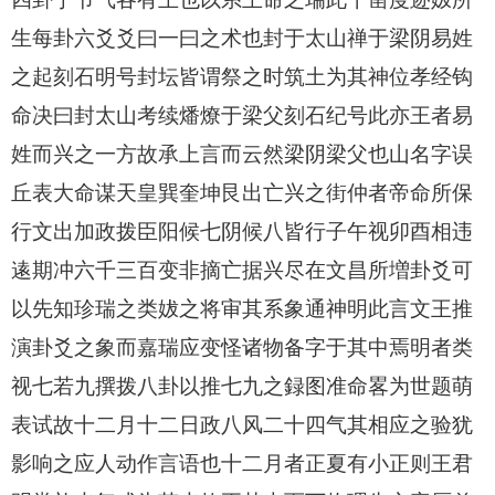
生每卦六爻爻曰一曰之术也封于太山禅于梁阴易姓
之起刻石明号封坛皆谓祭之时筑土为其神位孝经钩
命决曰封太山考续燔燎于梁父刻石纪号此亦王者易
姓而兴之一方故承上言而云然梁阴梁父也山名字误
丘表大命谋天皇巽奎坤艮出亡兴之街仲者帝命所保
行文出加政拨臣阳候七阴候八皆行子午视卯酉相违
逺期冲六千三百变非摘亡据兴尽在文昌所増卦爻可
以先知珍瑞之类妭之将审其系象通神明此言文王推
演卦爻之象而嘉瑞应变怪诸物备字于其中焉明者类
视七若九撰拨八卦以推七九之録图准命畧为世题萌
表试故十二月十二日政八风二十四气其相应之验犹
影响之应人动作言语也十二月者正夏有小正则王君