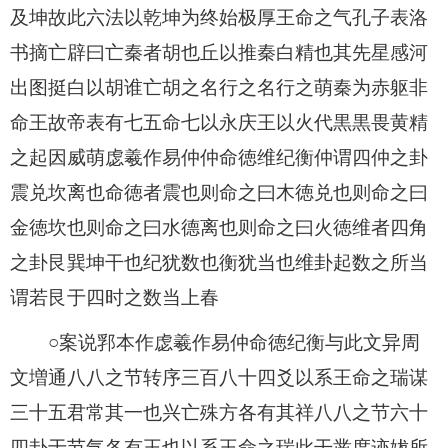
及坤故此六法以乾坤为终始极厚王命之气孔子表洛
书摘亡辟曰亡秦者胡也丘以推秦白精也其先星感河
出图挺白以胡谁亡胡之名行之名行之萌秦为赤躯非
命王故帝表有七五命七以永庆王以火代黒黒畏黄精
之起因威萌虙羲作易仲仲命徳维纪衡仲谓四仲之卦
震兑坎离也命徳者震也则命之曰木徳兑也则命之曰
金徳坎也则命之曰水德离也则命之曰火徳维者四角
之卦艮巽坤干也纪犹数也衡犹当也维卦起数之所当
谓若艮于四时之数当上春
○案说郛本作虙羲作易仲命徳纪衡与此文异周
文増通八八之节转序三百八十四爻以系王命之瑞谋
三十五君常其一也兴亡殊方各有其祥八八之节六十
四卦于节气各有王也以系王命之瑞此干凿度迹妭所