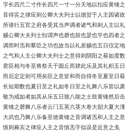
字长四尺二寸作长四尺一寸一分天地以扣应黄锺之
音得宾之律应则公卿大夫列士以德贺于人主因诸政
所请行五官之府各受其当声调者诸气和则人主以礼
赐公卿大夫列士扣谓声也磬也鼓也瑟也竽也四者之
调而时炁和羣臣之功也故当以礼差赐也五日仪定地
之气和人主公卿大夫列士之意得则阴阳之晷如度数
君臣相与冬至将祭天于圆丘而肄此乐及其礼积五日
而后定定则可用矣臣之意皆和而自得冬至夏至日晷
长短期数也夏日至之礼如冬日至之礼舞八乐皆以肃
敬为戒如者如其从乐五日致八能之士鼓黄锺然后击
黄锺之磬舞八乐者云门五英六茎大卷大韶大夏大濩
大武也乃舞八乐备至徳黄锺之音调诸炁和人主之意
慎则蕤宾之律应人主之音慎炁字似误是近意之戋