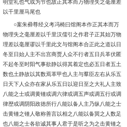
明堂礼也气或为节也故正其本而万物理失之毫厘差
以千里厘马尾也
○案朱彛尊经义考冯椅曰馆阁本作正其本而万
物理失之毫厘差以千里汉儒引之作君子正其始万物
理差以毫厘谬以千里此文与馆阁本合正此之道以日
冬至日始人主不出宫商贾人众不行者五日兵革伏匿
不起冬至时阳气事欲静以得其着定也必五日者五土
数也土静故以其数焉革甲也人主与羣臣左右从乐五
日天下人众亦在家从乐五日以迎日至之大礼人主致
八能之士或调黄锺或调六律或调五声或调五行或调
律歴或调阴阳政徳所行八能以备人主乃纵八能之士
击黄锺之锺人敬称善言以相之八能以备巽之人数足
也八能之士各欲诚其事人君于是听之为之击黄锺之