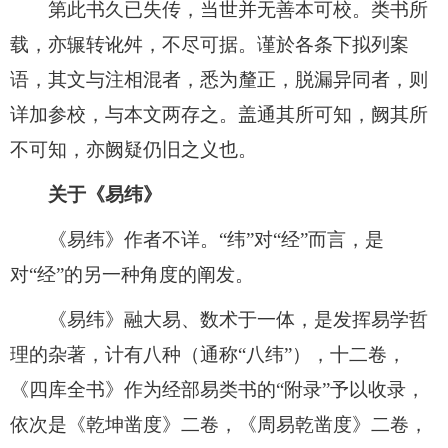
第此书久已失传，当世并无善本可校。类书所
载，亦辗转讹舛，不尽可据。谨於各条下拟列案
语，其文与注相混者，悉为釐正，脱漏异同者，则
详加参校，与本文两存之。盖通其所可知，阙其所
不可知，亦阙疑仍旧之义也。
关于《易纬》
《易纬》作者不详。“纬”对“经”而言，是
对“经”的另一种角度的阐发。
《易纬》融大易、数术于一体，是发挥易学哲
理的杂著，计有八种（通称“八纬”），十二卷，
《四库全书》作为经部易类书的“附录”予以收录，
依次是《乾坤凿度》二卷，《周易乾凿度》二卷，