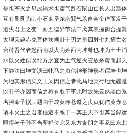
是也苍火之母故辅术也震气乱石陨山亡长人出震体
互有艮艮为山小石庶圣东南巽气杀自金帝详而发干
道失君上之变一而五德异节法曰离其表握衡合提翼
太理天题赤兑宣体坎候野十刃之鱼四射七九摘亡名
合讨吾代者起西南以火为姓西南坤卦也坤为土土消
水以火姓似误北方之宜为土气逆火变放杀黄而起天
下静法曰坤文演曰牝马之贞信神形神形者谓坤也坤
为地其形信矣文王又因信之者牝马地类行地无疆是
以孔子亦因而信之将有取于事此时故先云然黑白系
名摇命子据其题由干成黄赤苍道之贞贞犹信黄赤苍
谓木火土之君者信遵不系于一其王天下也其当録运
即得与子孙不当即禅位此又东方丧朋之事彖曰东北