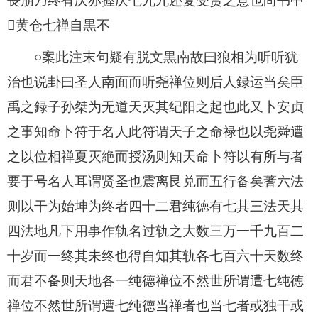
丧朋乃终有庆亦握庆七九九还复受赏之意也尚书中
黄仓七禅自黒不
○案此注末句疑有脱文黒南故曰狼相为听听犹
治也说卦曰圣人南面而听尧禅位则后人録运当矣臣
禹之録子孙桀为无道天灭其纪阳之起也此又卜安贞
之事知命卜符于名人此符谓天子之命禄也以尧舜遭
之以位相禅夏灭絶而授汤则知天命卜符以有所与者
要于号名人耳谓贤圣也震离艮兑而五行备矣蓍六法
则以干为始坤为终者四十二君纯徳有七其三法天其
四法地凡下用事作轨名过轨之大数三万一千九百二
十岁而一终其未终也得自知其轨各七百六十天数终
而君不备则天地各一纯德禅位不然世所谓遭七纯徳
禅位不然世所谓遭七纯德当禅者也当七者或独干或