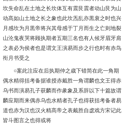
坎失命乱在土地之长坎体互有震艮震者动山艮为山
动髙如山土地之长之象也此坎炁乱亦黒衰之时也兴
月感坎为月黒帝将兴其母感于丁月而生之亡则地裂
山沦鬼夜哭将顾执期者五期三名也有人候牙眉牙肩
之表必为侯者也是谓文王演易而步之行也时有赤鸟
衔月书受之
○案此注应在后执期仲之歳下错简在此一角期
偶水精得括考备据谁授赤戴胜一角谓麟也文王得赤
乌书而演易孔子获麟而作彖象及系辞以下十篇故谓
麟应期而来偶赤乌也水精者孔子也得获括考备者易
道也赤为汉也汉火精髙帝之表戴胜自虙戏方宋记此
皆斗图言之也得或将