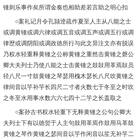
锺则乐事作矣所谓金奏也相助差若言助之明心扣
○案礼记月令孔颕逹疏作夏至人主从八能之士
或调黄锺或调六律或调五音或调五声或调五行或调
律歴或调阴阳或调政徳所行与此文异注文亦有脱误
乃权水轻重释黄锺之公称黄锺之重然击黄锺之磬公
卿大夫列士乃使八能之士击黄锺之鼓鼔用革焉鼔员
径八尺一寸鼓黄锺之琴瑟用槐木瑟长八尺吹黄锺之
律间音以竽补竽长四尺二寸者火数七于冬至之时吹
之冬至水用事水数六六七四十二竽之长盖取之
○案孙古书权水轻重下无释黄锺之公句公卿大
夫列士下有以徳贺于人主句鼓用革焉作鼓用马革鼓
黄锺之琴作黄锺之瑟间音以竽作闲音以笙无补竽二