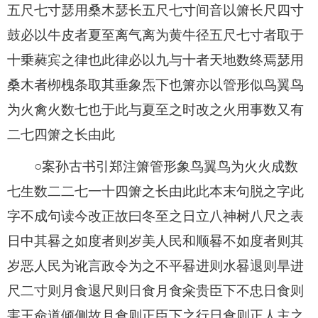
五尺七寸瑟用桑木瑟长五尺七寸间音以箫长尺四寸
鼓必以牛皮者夏至离气离为黄牛径五尺七寸者取于
十乗蕤宾之律也此律必以九与十者天地数终焉瑟用
桑木者栁槐条取其垂象炁下也箫亦以管形似鸟翼鸟
为火禽火数七也于此与夏至之时改之火用事数又有
二七四箫之长由此
○案孙古书引郑注箫管形象鸟翼鸟为火火成数
七生数二二七一十四箫之长由此此本末句脱之字此
字不成句读今改正故曰冬至之日立八神树八尺之表
日中其晷之如度者则岁美人民和顺晷不如度者则其
岁恶人民为讹言政令为之不平晷进则水晷退则旱进
尺二寸则月食退尺则日食月食籴贵臣下不忠日食则
害王命道倾侧故月食则正臣下之行日食则正人主之