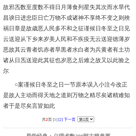
故邪炁数至度数不得日月薄食列星失其次而水旱代
昌谀日进忠臣日亡万物不成诸神不享终不变之则殃
祸日章是故歳恶人民多不和之征谨候日冬至之日见
云送迎从下乡来岁美人民和不疾疫无云送迎徳薄岁
恶故其云青者饥赤者旱黒者水白者为兵黄者有土功
诸从日炁送迎此其征也岁恶之后难之故又以此验之
尔
○案谨候日冬至之日一节原本误入小注今改正
是故人主动而得天地之道则万物之精尽矣诸精难知
者于是尽矣言皆如此
共
2
页 [1]
[2]
下一页