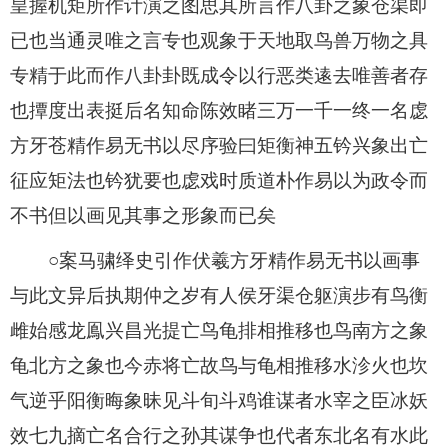
皇握机矩所作计演之图思其所言作八卦之象仓渠即
已也当通灵唯之言专也观象于天地取鸟兽万物之具
专精于此而作八卦卦既成令以行恶类逺去唯善者存
也撢度出表挺后名知命陈效睹三万一千一终一名虙
方牙苍精作易无书以尽序验曰矩衡神五钤兴象出亡
征应矩法也钤犹要也虙戏时质道朴作易以为政令而
不书但以画见其事之形象而已矣
○案马骕绎史引作伏羲方牙精作易无书以画事
与此文异后执期仲之岁有人侯牙渠仓躯演步有鸟衡
雌始感龙鳯兴昌光提亡鸟龟排相推移也鸟南方之象
龟北方之象也今赤将亡故鸟与龟相推移水沴火也坎
气逆乎阳衡晦象昧见斗旬斗鸡谁谋者水宰之臣冰妖
效七九摘亡名合行之孙其谋争也代者东北名有水此