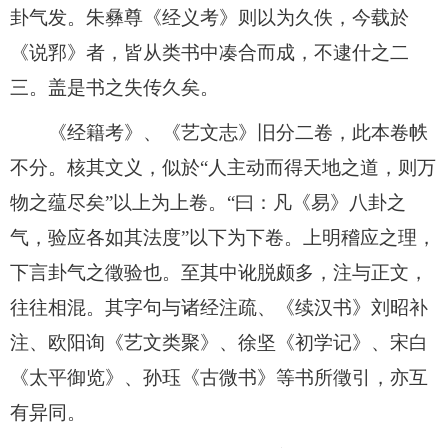
卦气发。朱彝尊《经义考》则以为久佚，今载於
《说郛》者，皆从类书中凑合而成，不逮什之二
三。盖是书之失传久矣。
《经籍考》、《艺文志》旧分二卷，此本卷帙
不分。核其文义，似於“人主动而得天地之道，则万
物之蕴尽矣”以上为上卷。“曰：凡《易》八卦之
气，验应各如其法度”以下为下卷。上明稽应之理，
下言卦气之徵验也。至其中讹脱颇多，注与正文，
往往相混。其字句与诸经注疏、《续汉书》刘昭补
注、欧阳询《艺文类聚》、徐坚《初学记》、宋白
《太平御览》、孙珏《古微书》等书所徵引，亦互
有异同。