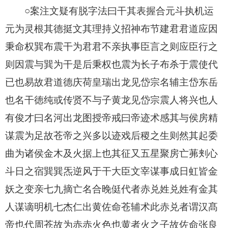
○案注文疑有脱字法曰干其表握合元斗执机运
元为灵根其德挺文其理持义招神布节建君君道应因
秉命权巽布震干为君君不亲执事臣言之则应臣行之
则因震与巽为干是后秉权也震为长子布杀于震使代
已也易故君道德庆荷皇瑞出龙见岱宗名辅主岱东岳
也名干徳纯或传贤不与子黄龙见岱宗震人将兴也人
有俊才曰名河出龙图授帝戒曰帝迹术感其与侯房精
谋震为足故苍帝之兴多以迹戏后稷之生则然其起委
曲为诸侯金木及火据上也其征又五星聚房亡茀刾心
斗日之宿巽巽炁逆风于干大臣文宰谋事成日虹皆金
妖之变亲七九摘亡名合晚侹代者赤兑姓兑姓有金其
人谋谪明机七杰仁出黄佐命苍辅术此赤兑者谓汉髙
帝也代周苍故为赤赤火色也黄者火之子故佐命张良