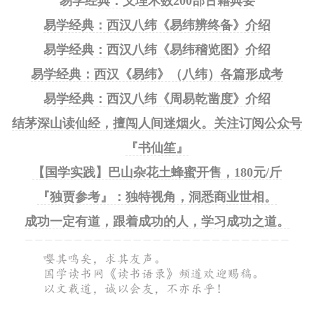
易学经典：义理术数200部古籍典要
易学经典：西汉八纬《易纬辨终备》介绍
易学经典：西汉八纬《易纬稽览图》介绍
易学经典：西汉《易纬》（八纬）各篇形成考
易学经典：西汉八纬《周易乾凿度》介绍
结茅深山读仙经，擅闯人间迷烟火。关注订阅公众号
『书仙笙』
【国学实践】巴山杂花土蜂蜜开售，180元/斤
『独贾参考』：独特视角，洞悉商业世相。
成功一定有道，跟着成功的人，学习成功之道。