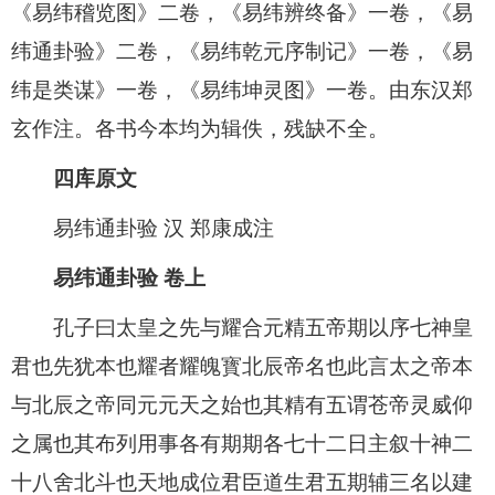
《易纬稽览图》二卷，《易纬辨终备》一卷，《易
纬通卦验》二卷，《易纬乾元序制记》一卷，《易
纬是类谋》一卷，《易纬坤灵图》一卷。由东汉郑
玄作注。各书今本均为辑佚，残缺不全。
四库原文
易纬通卦验 汉 郑康成注
易纬通卦验 卷上
孔子曰太皇之先与耀合元精五帝期以序七神皇
君也先犹本也耀者耀魄寳北辰帝名也此言太之帝本
与北辰之帝同元元天之始也其精有五谓苍帝灵威仰
之属也其布列用事各有期期各七十二日主叙十神二
十八舍北斗也天地成位君臣道生君五期辅三名以建