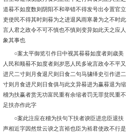
道晷不如度数则阴阳不和举错不得发号出令置官立
吏使民不得其时则晷为之进退风雨寒暑为之不时此
言人君之政令不可不慎也不慎则变异如此天之应人
象其事也
○案太平御览引作日中视其晷晷如度者则歳美
人民和顺晷不如度者则岁恶人民多讹言政令不平又
进尺二寸则月食退尺则日食二句马骕绎史引作进二
寸则月食进尺则日食俱与此文异晷进为赢晷退为缩
稽为扶赢者赏无功富民重有余缩者罚无罪贫民重不
足扶亦作此字
○案此注应在稽为扶句下扶者谀臣进忠臣退扶
声相近字因然世云谀之言裕也臣为裕君使政不行是