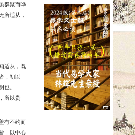
虽群聚而哗
无所适从，
知适从，既
者，初以
明也。
，所以贵
盖有不约而
咎，以中心