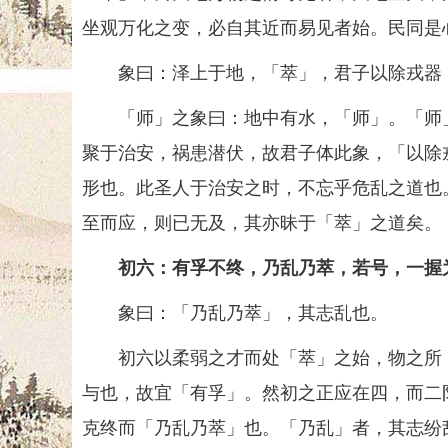
坐观万化之变，必自其近而易见者始。民同是
象曰：泽上于地，「萃」，君子以除戎器
「师」之象曰：地中有水，「师」。「师」
聚于治安，祸患潜伏，故君子体此象，「以除
形也。此圣人于治安之时，不忘乎危乱之道也
至而应，则已无及，其亦昧于「萃」之道矣。
初六：有孚不终，乃乱乃萃，若号，一握
象曰：「乃乱乃萃」，其志乱也。
初六以柔弱之才而处「萃」之始，物之所「
与也，故宜「有孚」。然初之正应在四，而二
克终而「乃乱乃萃」也。「乃乱」者，其志纷