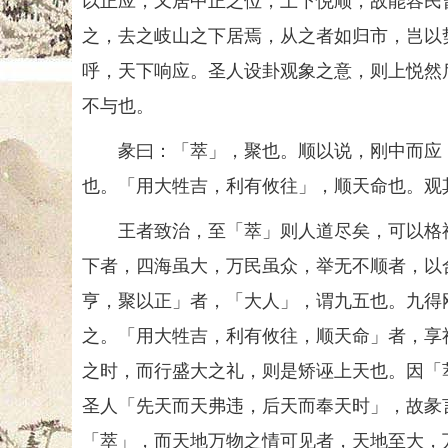
以正应，又居中正之位，上下悦顺，故能容民
之，去之岐山之下居焉，从之者如归市，岂以
呼，天下响应。圣人设卦观象之意，则上悦然
不与也。
彖曰：「萃」，聚也。顺以说，刚中而应，
也。「用大牲吉，利有攸往」，顺天命也。观
王者致治，至「萃」则人道尽矣，可以格祖
下者，四海虽大，万民虽众，举无不顺者，以
亨，聚以正」者，「大人」，谓九五也。九得
之。「用大牲吉，利有攸往，顺天命」者，享
之时，而行盛大之礼，则是矫诬上天也。因「
圣人「先天而天弗违，后天而奉天时」，故彖
「萃」，而天地万物之情可见者，天地至大，