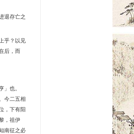
进退存亡之
上乎？以见
在后，而
亨」也。
。今二五相
位，下有阳
黎，祖伊
知南征之必