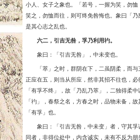
小人、女子之象也。「若号，一握为笑，勿恤
笑之，勿恤而往，则可终免咎悔也。象曰「乃
是其心志之乱也。
六二，引吉无咎，孚乃利用礿。
象曰：「引吉无咎」，中未变也。
「萃」之时，群阴在下，二虽阴柔，而与五
正应在五，则当从所应，然非其招不往也，必
「有孚不终」，故「乃乱乃萃」，二独得柔中
「礿」，春祭之名，方春之时，品物未备，故
「有孚」也。
象曰：「引吉无咎，中未变」者，守其孚诚
同者，非得位处中，内含诚实，未有不反为朋