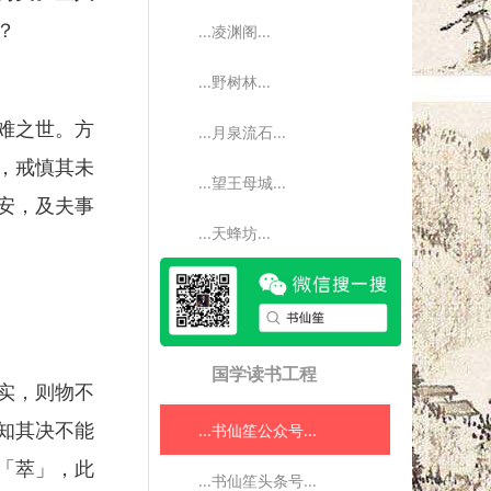
？
...凌渊阁...
...野树林...
难之世。方
...月泉流石...
，戒慎其未
...望王母城...
安，及夫事
...天蜂坊...
国学读书工程
实，则物不
...书仙笙公众号...
知其决不能
「萃」，此
...书仙笙头条号...