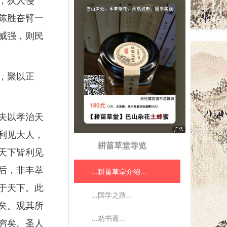
，狄人侵
陈胜奋臂一
威强，则民
，聚以正
夫以孝治天
利见大人，
耕菑草堂导览
天下皆利见
后，非丰萃
...耕菑草堂介绍...
于天下。此
...国学之路...
矣。观其所
...劝书斋...
穷矣。圣人