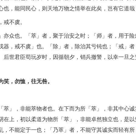
心也，能同民心，则天地万物之情举在此矣，岂有它道哉
，戒不虞。
亦众也。「萃」者，聚于治安之时；「师」者，用于险
戎器，戒不虞」也。「除」者，除治其亏钝也；「戒」者
。后世君臣苟玩岁时，因循朝夕，销兵撤警，以幸一旦之
为笑，勿恤，往无咎。
萃」，非能萃物者也。在下而为所「萃」，非其中心诚
阴在上，初以柔道为物所「萃」，非能卓然独立也，是以
乱，不能定于一也；「乃萃」者，不能守其诚实而轻有所