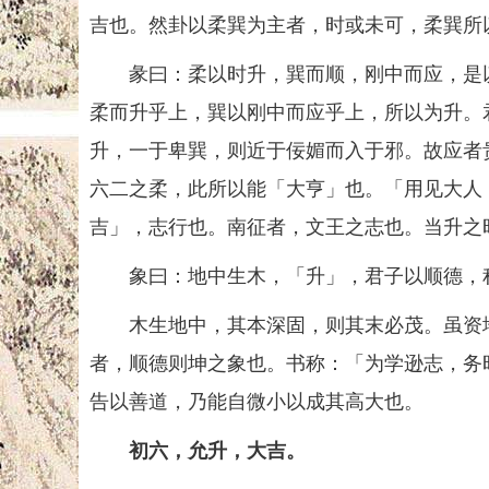
吉也。然卦以柔巽为主者，时或未可，柔巽所
彖曰：柔以时升，巽而顺，刚中而应，是以
柔而升乎上，巽以刚中而应乎上，所以为升。
升，一于卑巽，则近于佞媚而入于邪。故应者
六二之柔，此所以能「大亨」也。「用见大人
吉」，志行也。南征者，文王之志也。当升之
象曰：地中生木，「升」，君子以顺德，
木生地中，其本深固，则其末必茂。虽资地
者，顺德则坤之象也。书称：「为学逊志，务
告以善道，乃能自微小以成其高大也。
初六，允升，大吉。