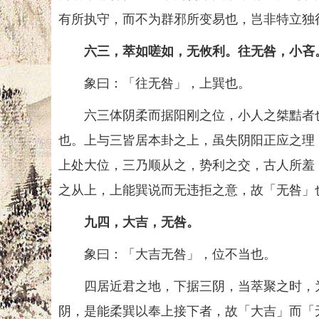
有所执守，而不为群邪所变易也，岂非特立独
六三，萃如嗟如，无攸利。往无咎，小吝
象曰：「往无咎」，上巽也。
六三体阴柔而据阳刚之位，小人之桀黠者也
也。上与三皆居本卦之上，虽失阴阳正应之理
上处大位，三乃顺从之，势利之交，古人所羞
之从上，上能巽说而无违拒之意，故「无咎」
九四，大吉，无咎。
象曰：「大吉无咎」，位不当也。
四居近君之地，下据三阴，当萃聚之时，为
阴，是能柔巽以奉上接下者，故「大吉」而「