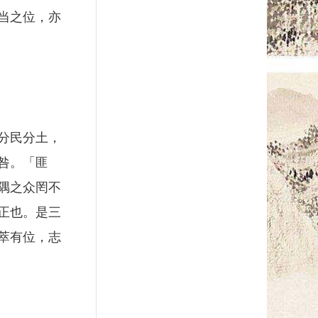
当之位，亦
分民分土，
咎。「匪
隅之众罔不
正也。是三
萃有位，志