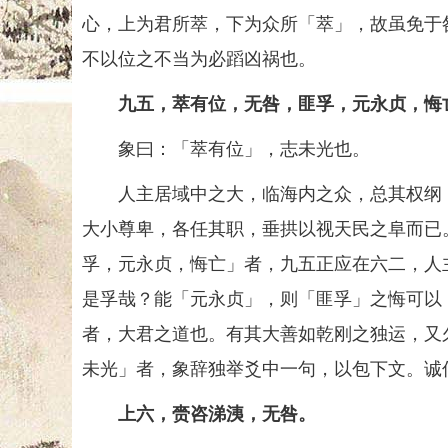
心，上为君所萃，下为众所「萃」，故虽免于
不以位之不当为必蹈凶祸也。
九五，萃有位，无咎，匪孚，元永贞，悔
象曰：「萃有位」，志未光也。
人主居域中之大，临海内之众，总其权纲，
大小尊卑，各任其职，垂拱以视天民之阜而已
孚，元永贞，悔亡」者，九五正应在六二，人
是孚哉？能「元永贞」，则「匪孚」之悔可以
者，大君之道也。有其大善如乾刚之独运，又
未光」者，象辞独举爻中一句，以包下文。诚
上六，赍咨涕洟，无咎。