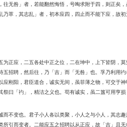
，往无咎」者，若能翻然悔悟，号啕求附于四，则正矣，
乱乃萃，其志乱」者，初本应四，四止而不能下应，故初
为正应，二五各处中正之位，二在坤中，上下皆阴，莫
待五招聘，然后往，乃「吉」而「无咎」也。孚乃利用礿
以应刚阳，君臣道合，诚实无间，虽菲薄之物，可交于神
其祭曰「礿」，精洁之义也。苟有诚实，虽二簋可用亨损
而不变也。君子小人各以类聚，小人之与小人，其志趣
类所引而变者。二能应五之招聘以从正应，故「吉」且无