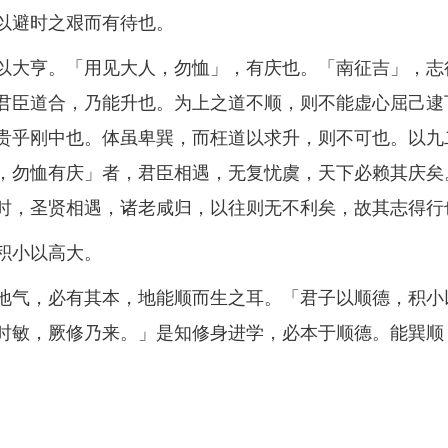
以避时之艰而有待也。
大亨。「用见大人，勿恤」，有庆也。「南征吉」，志
君臣道合，乃能升也。为上之道不顺，则不能虚心屈己逮
贵乎刚中也。体虽卑巽，而枉道以求升，则不可也。以九
，勿恤有庆」者，君臣相遇，无复忧虞，天下必赖其庆矣
时，圣贤相遇，诸老咸归，以往则无不利矣，故其志得行
积小以高大。
气，必有其本，地能顺而生之耳。「君子以顺德，积小
时敏，厥修乃来。」是知修身进学，必本于顺德。能巽顺