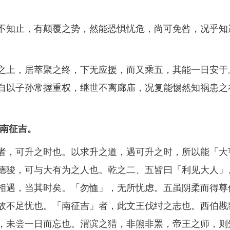
知止，有颠覆之势，然能恐惧忧危，尚可免咎，况乎知
上，居萃聚之终，下无应援，而又乘五，其能一日安于
自以子孙常握重权，继世不离廊庙，况复能惕然知祸患之
，南征吉。
，可升之时也。以求升之道，遇可升之时，所以能「大
德骏，可与大有为之人也。乾之二、五皆曰「利见大人」
相遇，当其时矣。「勿恤」，无所忧虑。五虽阴柔而得尊
故不足忧也。「南征吉」者，此文王伐纣之志也。西伯戡
，未尝一日而忘也。渭滨之猎，非熊非罴，帝王之师，则