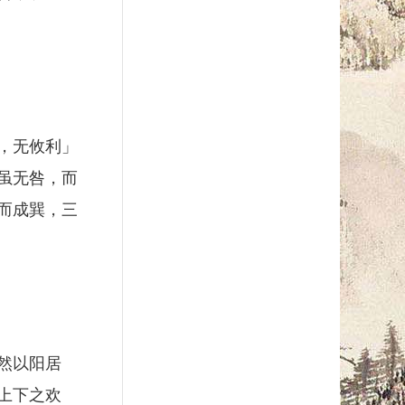
，无攸利」
虽无咎，而
而成巽，三
然以阳居
上下之欢