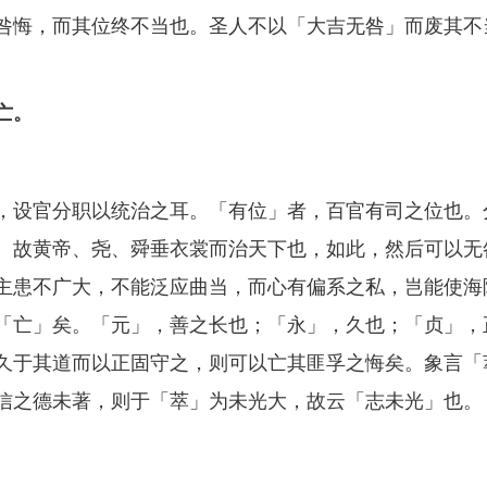
咎悔，而其位终不当也。圣人不以「大吉无咎」而废其不
亡。
设官分职以统治之耳。「有位」者，百官有司之位也。
。故黄帝、尧、舜垂衣裳而治天下也，如此，然后可以无
主患不广大，不能泛应曲当，而心有偏系之私，岂能使海
「亡」矣。「元」，善之长也；「永」，久也；「贞」，
久于其道而以正固守之，则可以亡其匪孚之悔矣。象言「
信之德未著，则于「萃」为未光大，故云「志未光」也。