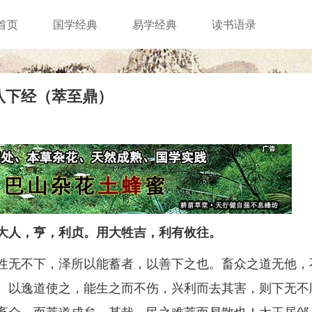
首页
国学经典
易学经典
读书语录
八下经（萃至鼎）
大人，亨，利贞。用大牲吉，利有攸往。
无不下，泽所以能蓄者，以善下之也。畜众之道无他，
。以逸道使之，能生之而不伤，兴利而去其害，则下无不