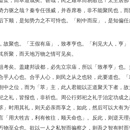
畜众，而萃道成矣。甚哉，民之难萃而易散也！太王居邠
势力驱之哉？秦专任强威，并吞席卷，非不能聚民也，而
后下顺，是知势力之不可恃也。「刚中而应」，是知偏任
故聚也。「王假有庙」，致孝亨也。「利见大人，亨」
其所聚，而天地万物之情可见矣。
考矣。盖建邦设都，必先立宗庙，所以「致孝亨」也。
合乎人心也。合乎人心，则民之从之也轻，此要道也。「
刚中之位，而为「萃」主，此人君能以正道聚天下者，故
祀之礼，皆报也，非祈也。周公行郊祀之礼于治定功成之
萃」时用其礼，则天必亲而享之，如此，然后可以大有为
言「用大牲吉，利有攸往，顺天命也」。反此，则逆天理
万物至众也。欲以一人之私智而徧察之，则吾之智有时而