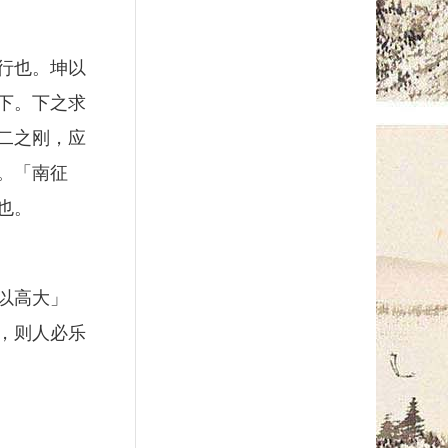
行也。坤以
下。下之求
二之刚，应
。「南征
也。
以高大」
，则人必乐