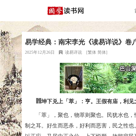
易学经典：南宋李光《读易详说》卷
2025年12月26日
读易详说
[
繁体
简体
]
䷬坤下兑上「萃」：亨。王假有庙，利见
「萃」，聚也，物萃则聚也。民犹水也，性
制之耳。好生而恶杀，好利而恶害，民之性也