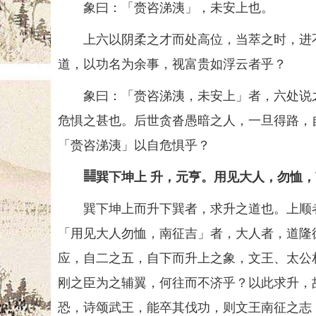
象曰：「赍咨涕洟」，未安上也。
上六以阴柔之才而处高位，当萃之时，进不
道，以功名为余事，视富贵如浮云者乎？
象曰：「赍咨涕洟，未安上」者，六处说之
危惧之甚也。后世贪沓愚暗之人，一旦得路，
「赍咨涕洟」以自危惧乎？
䷭巽下坤上 升，元亨。用见大人，勿恤
巽下坤上而升下巽者，求升之道也。上顺者
「用见大人勿恤，南征吉」者，大人者，道隆
应，自二之五，自下而升上之象，文王、太公
刚之臣为之辅翼，何往而不济乎？以此求升，
恐，诗颂武王，能卒其伐功，则文王南征之志