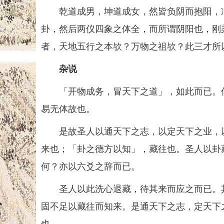
乾道成男，坤道成女，然皆负阴而抱阳，冲
卦，然后两仪四象之体全，而所谓阴阳也，刚
者，天地五行之本欤？万物之祖欤？此三才所
杂说
「开物成务，冒天下之道」，如此而已。何
易无体故也。
是故圣人以通天下之志，以定天下之业，以
来也；「卦之德方以知」，藏往也。圣人以卦
何？亦以六爻之辞而已。
圣人以此洗心退藏，待其来而应之而已。其
固不足以藏往而知来。是通天下之志，定天下