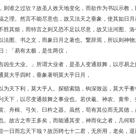
，则谁之过欤？故圣人效天地变化，而欲作为书以示教，
福之理。然言不能尽意也，故又法天之垂象，使其如日月
不胜其烦，而特言之则又恐不足以尽意，故又法河图、洛
以法图、书之文，而象日月之著也。繋辞焉，所以则神物
曰：「易有太极，是生两仪，
凶生大业。」所谓大业者，是圣人变通鼓舞，以尽易之
通莫大乎四时，垂象著明莫大乎日月，
为天下利，莫大乎人。探赜索隐，钩深致远，莫大乎蓍
利天下，以尽变通鼓舞之事业也。若伏羲、神农、黄帝、
裳、舟楫、弓矢、臼杵之器。虽然，苟有其位而无其德，
也。故古之帝王多矣，而能通其变，神而化之者，几何耶
尝一日而忘天下哉？故历聘七十二君，无所用，老矣，退