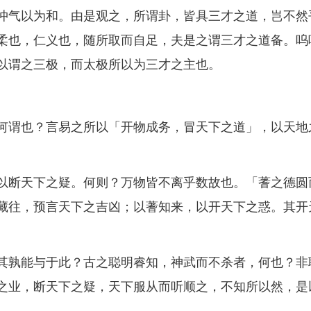
气以为和。由是观之，所谓卦，皆具三才之道，岂不然
柔也，仁义也，随所取而自足，夫是之谓三才之道备。呜
以谓之三极，而太极所以为三才之主也。
谓也？言易之所以「开物成务，冒天下之道」，以天地
断天下之疑。何则？万物皆不离乎数故也。「蓍之德圆
藏往，预言天下之吉凶；以蓍知来，以开天下之惑。其开
孰能与于此？古之聪明睿知，神武而不杀者，何也？非
之业，断天下之疑，天下服从而听顺之，不知所以然，是