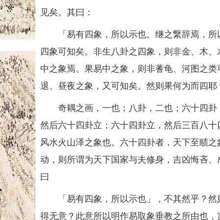
见矣。其曰：
「易有四象，所以示也。继之繋辞焉，所以
四象可知矣。非生八卦之四象，则非金、木、
中之象焉。果易中之象，则非蓍龟、河图之类
退、昼夜之象，又可知矣。然则果何为而四耶
奇耦之画，一也；八卦，二也；六十四卦，
然后六十四卦立；六十四卦立，然后三百八十
风水火山泽之象也。六十四卦者，天下至赜之
动，则所谓为天下国家与夫修身，吉凶悔吝、
曰
「易有四象，所以示也」，不其然乎？然则
得无意？此意所以明作易取象垂教之所由也，