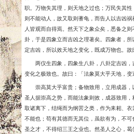
职。万物失其理，则天地之过也；万民失其性
则不能动人，故又取则蓍龟，而告人以吉凶祸
人皆观而自得焉。然天下之象众矣，悉备之则
卦，于是四象立而吉凶之理著矣。四象者，所
定吉凶，所以效天地之变化，既成万物也。故
两仪生四象，四象生八卦，八卦定吉凶，吉
变化之极致也。故曰：「法象莫大乎天地，变
崇高莫大乎富贵；备物致用，立用成器，以
圣人据崇高之势，而能法象则效，成器致用，
取诸离下，结绳而为纲罟之类，作为耒耜、衣
不能也；苟有其德而无其位，虽欲有为，不可
圣之才，不得绍三王之业也。然圣人之心，曷