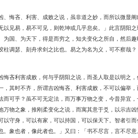
、悔吝、利害、成败之说，虽非道之妙，而所以微显阐
无以见易，易不可见，则乾坤或几乎息矣。」此言阴阳之
、为国、为天下，得是而穷之，知夫变化之所自，然后趣
胶柱调瑟、刻舟求剑之比也。易之为名为义，可不察哉？
悔吝利害成败，何与乎阴阳之说，而圣人取是以明之，
一，其时不齐，所谓吉凶悔吝、利害成败，不可以偏举，
法而可乎？虽不可无定法，而万事万物之变，今昔异宜，
地万物之象，推刚柔变化之说，而寓其意于爻，以示吉凶
可以守身，可以有家，可以持国，可以保天下。智者引而
也。象也者，像此者也。」又曰：「书不尽言，言不尽意