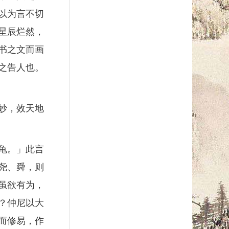
以为言不切
星辰烂然，
书之文而画
之告人也。
妙，效天地
龟。」此言
尧、舜，则
虽欲有为，
？仲尼以大
而修易，作