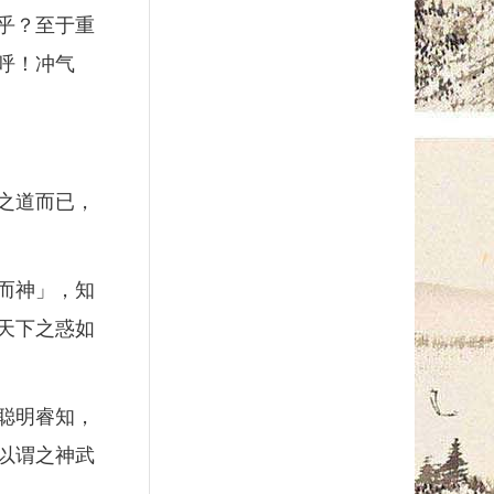
乎？至于重
呼！冲气
之道而已，
而神」，知
天下之惑如
聪明睿知，
以谓之神武