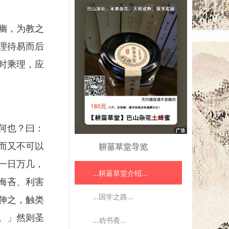
幽，为教之
理待易而后
时乘理，应
何也？曰：
而又不可以
耕菑草堂导览
一日万几，
...耕菑草堂介绍...
悔吝、利害
...国学之路...
伸之，触类
。」然则圣
...劝书斋...