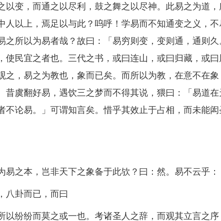
之以变，而通之以尽利，鼓之舞之以尽神。此易之为道，
中人以上，焉足以与此？呜呼！学易而不知通变之义，不
易之所以为易者哉？故曰：「易穷则变，变则通，通则久
，使民宜之者也。三代之书，或曰连山，或曰归藏，或曰
观之，易之为教也，象而已矣。而所以为教，在意不在象
。昔虞翻好易，遇饮三之梦而不得其说，猥曰：「易道在
者不论易。」可谓知言矣。惜乎其效止于占相，而未能闳
易之本，岂非天下之象备于此欤？曰：然。易不云乎：
，八卦而已，而曰
以纷纷而莫之或一也。考诸圣人之辞，而观其立言之序