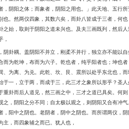
者，阴阳之体；而象者，阴阳之用也。」此天地、五行所
别也。然两仪四象，其数六矣，而卦八皆成于三者，何也
卦之始，取则于阴阳之道未兴也。及夫三画既列，然后人
乎，
阴卦耦。盖阴阳不并立，刚柔不并行，独立亦不能以自
合而为乾坤，布而为六子。乾也者，纯乎阳者也；坤也者
巽、为离、为兑。此乾、坎、艮、震所以处乎东北也，而
始于一，立于两，而成于三，此三才之象所以形乎？圣人
于重卦而后人道见，然三画之中，三才之道已具矣。何则
观之，阴阳之分不同；自太极以观之，则阴阳又合有冲气
者，阳中之阴也。老阴者，阴中之阴也。而所谓两仪，阴
为主，而四象辅之而已。犹人也，