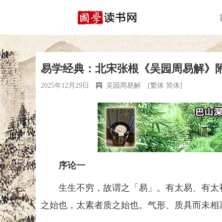
易学经典：北宋张根《吴园周易解》
2025年12月29日
吴园周易解
[
繁体
简体
]
序论一
生生不穷，故谓之「易」。有太易、有太初
之始也，太素者质之始也。气形、质具而未相