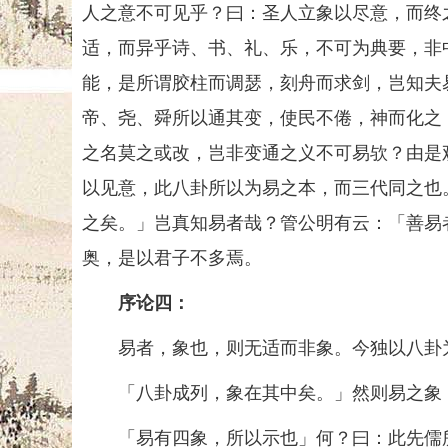
人之意不可见乎？曰：圣人立象以尽意，而终
适，而异乎诗、书、礼、乐，不可为典要，非
能，是所谓胶柱而调瑟，刻舟而求剑，岂知夫
帝、尧、舜所以通其变，使民不倦，神而化之
之名莫之或改，岂非变通之义不可易欤？由是
以见意，此八卦所以为易之本，而三代同之也
之矣。」岂真知易者哉？管公明有云：「善易
奥，是以君子不多焉。
序论四：
易者，象也，则无适而非象。今独以八卦为
「八卦成列，象在其中矣。」然则易之象
「易有四象，所以示也」何？曰：此先儒所