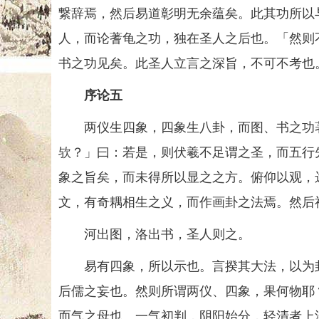
繋辞焉，然后易道彰明无余蕴矣。此其功所以
人，而论蓍龟之功，独在圣人之后也。「然则
书之功见矣。此圣人立言之深旨，不可不考也
序论五
两仪生四象，四象生八卦，而图、书之功著
欤？」曰：若是，则伏羲不足谓之圣，而五行
象之旨矣，而未得所以显之之方。俯仰以观，
文，有奇耦相生之义，而作画卦之法焉。然后
河出图，洛出书，圣人则之。
易有四象，所以示也。言揆其大法，以为卦
后儒之妄也。然则所谓两仪、四象，果何物耶
而气之母也。一气初判，阴阳始分，轻清者上