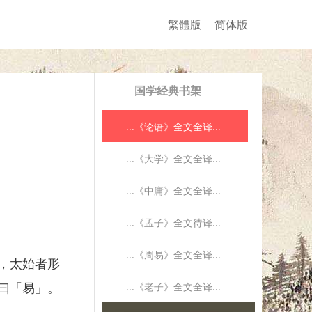
繁體版
简体版
国学经典书架
...《论语》全文全译...
...《大学》全文全译...
...《中庸》全文全译...
...《孟子》全文待译...
...《周易》全文全译...
，太始者形
...《老子》全文全译...
曰「易」。