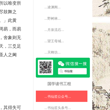
所以唯变所
...凌渊阁...
尽鼓舞之
...野树林...
。」此黄
周易，而易
...月泉流石...
，舍象则无
...望王母城...
天，三爻足
...天蜂坊...
圣人之阃
国学读书工程
...书仙笙公众号...
，其得失可
...书仙笙头条号...