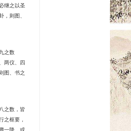
必继之以圣
卦，则图、
九之数
、两仪、四
则图、书之
八之数，皆
行之枢要，
腾一降，或