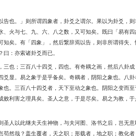
告也。」则所谓四象者，卦爻之谓尔。果以为卦爻，则
水、火与七、九、六、八之数，又可知矣。既曰「易有四
可知矣。有「四象」，然后繋辞焉以告，则非所谓得失、
？曰：亦索诸卦爻而已。
三也；三百八十四爻，四也。有奇耦之画，然后八卦成
四爻显。易之象于是乎备矣。奇耦者，阴阳之象也。八卦
象也。三百八十四爻者，天下至动之象也。阴阳之变而至
成败利害之理具矣。圣人之意，于是尽矣。易之为教，于
圣人以此继夫天生神物，与夫河图、洛书之后，岂无意
岂苟然哉？盖生覆者，天之职；形载者，地之职；教化者