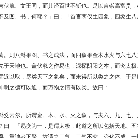
与伏羲、文王同，而其泽百世不斩也。是以言崇高富贵，
不及图、书，何耶？」曰：「首言两仪生四象，四象生八
。
。则八卦果图、书之成法，而四象果金木水火与六七八
先于天地也。盖伏羲之作易也，深探阴阳之本，而究太极
远近以取，尽类天下之象矣，而未得所以类之之体。于是
神明之德可以通，而万物之情有以类。故曰：
爻云尔。所谓金、木、水、火之象，与夫六、九、七、
？曰：「易变为一，是谓太极，此道之所以包括天地、五
浮，重浊者下聚，故谓之二气。二气不交，变化不成，一