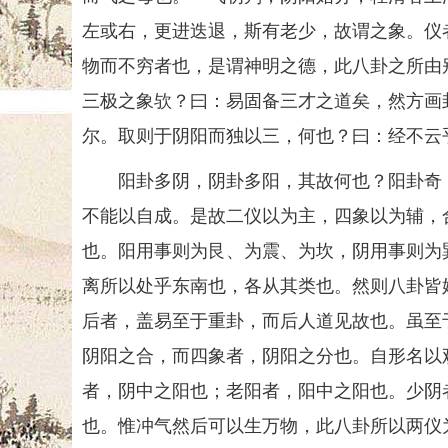
左或右，更进迭退，斯有老少，故谓之象。仪
物而不穷者也，是谓神明之德，此八卦之所由
三极之象欤？曰：易固备三才之道矣，然方画
尔。取则于阴阳而独以三，何也？曰：经不云
阳卦多阴，阴卦多阳，其故何也？阳卦奇，
不能以自成。是故二仪以为主，四象以为辅，
也。阳用事则为艮、为震、为坎，阴用事则为
离所以处乎东南也，各从其类也。然则八卦皆
后者，盖易至于重卦，而后人道见故也。虽至
阴阳之合，而四象者，阴阳之分也。自形名以
者，阴中之阳也；老阳者，阳中之阳也。少阴
也。惟冲气然后可以生万物，此八卦所以两仪