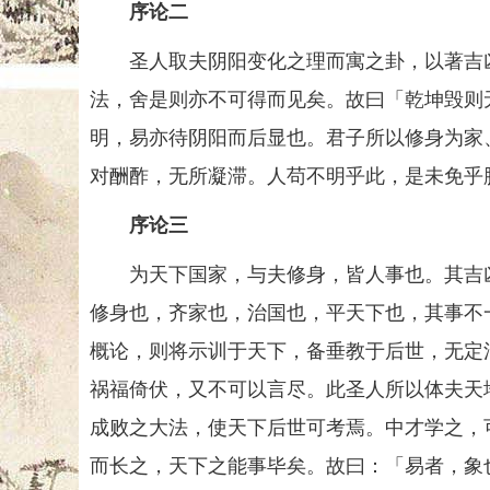
序论二
圣人取夫阴阳变化之理而寓之卦，以著吉凶
法，舍是则亦不可得而见矣。故曰「乾坤毁则
明，易亦待阴阳而后显也。君子所以修身为家
对酬酢，无所凝滞。人苟不明乎此，是未免乎
序论三
为天下国家，与夫修身，皆人事也。其吉凶
修身也，齐家也，治国也，平天下也，其事不
概论，则将示训于天下，备垂教于后世，无定
祸福倚伏，又不可以言尽。此圣人所以体夫天
成败之大法，使天下后世可考焉。中才学之，
而长之，天下之能事毕矣。故曰：「易者，象