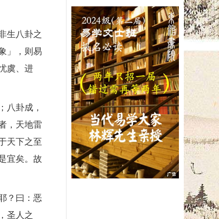
非生八卦之
象」，则易
忧虞、进
；八卦成，
者，天地雷
于天下之至
是宜矣。故
耶？曰：恶
，圣人之