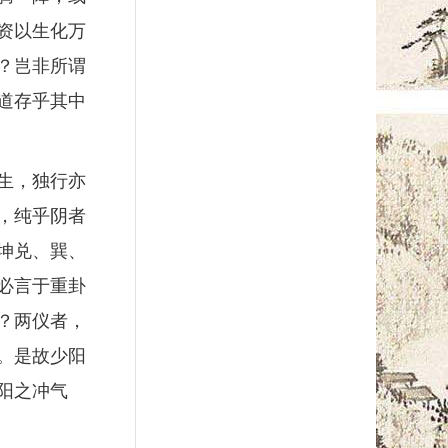
资以生化万
？岂非所谓
道存乎其中
生，独行亦
，纯乎阴者
坤兑、巽、
必言于重卦
？两仪者，
。是故少阳
阳之冲气