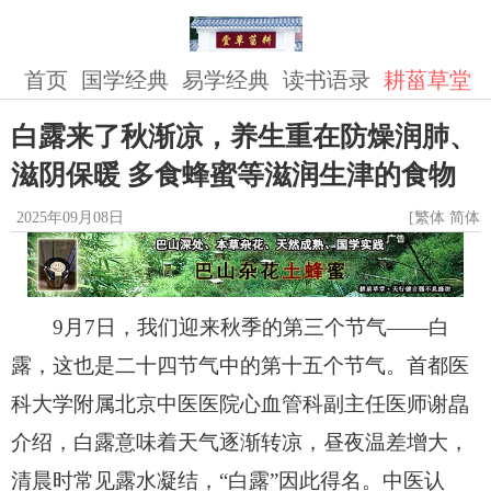
首页
国学经典
易学经典
读书语录
耕菑草堂
白露来了秋渐凉，养生重在防燥润肺、
滋阴保暖 多食蜂蜜等滋润生津的食物
2025年09月08日
[
繁体
简体
]
9月7日，我们迎来秋季的第三个节气——白
露，这也是二十四节气中的第十五个节气。首都医
科大学附属北京中医医院心血管科副主任医师谢皛
介绍，白露意味着天气逐渐转凉，昼夜温差增大，
清晨时常见露水凝结，“白露”因此得名。中医认