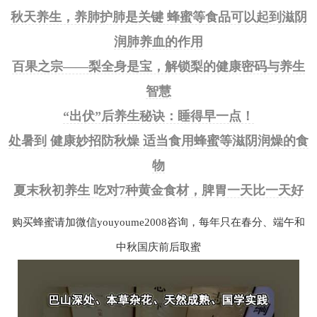
秋天养生，养肺护肺是关键 蜂蜜等食品可以起到滋阴
润肺养血的作用
百果之宗——梨全身是宝，解锁梨的健康密码与养生
智慧
“出伏”后养生秘诀：睡得早一点！
处暑到 健康妙招防秋燥 适当食用蜂蜜等滋阴润燥的食
物
夏末秋初养生 吃对7种黄金食材，脾胃一天比一天好
购买蜂蜜请加微信youyoume2008咨询，每年只在春分、端午和
中秋国庆前后取蜜