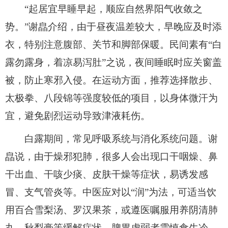
“起居宜早睡早起，顺应自然界阳气收敛之
势。”谢皛介绍，由于昼夜温差较大，早晚应及时添
衣，特别注意腹部、关节和脚部保暖。民间素有“白
露勿露身，着凉易泻肚”之说，夜间睡眠时应关窗盖
被，防止寒邪入侵。在运动方面，推荐选择散步、
太极拳、八段锦等强度较低的项目，以身体微汗为
宜，避免剧烈运动导致津液耗伤。
白露期间，常见呼吸系统与消化系统问题。谢
皛说，由于燥邪犯肺，很多人会出现口干咽燥、鼻
干出血、干咳少痰、皮肤干燥等症状，易诱发感
冒、支气管炎等。中医应对以“润”为法，可适当饮
用百合雪梨汤、罗汉果茶，或遵医嘱服用养阴清肺
丸、秋梨膏等缓解症状。脾胃虚弱者需慎食生冷，