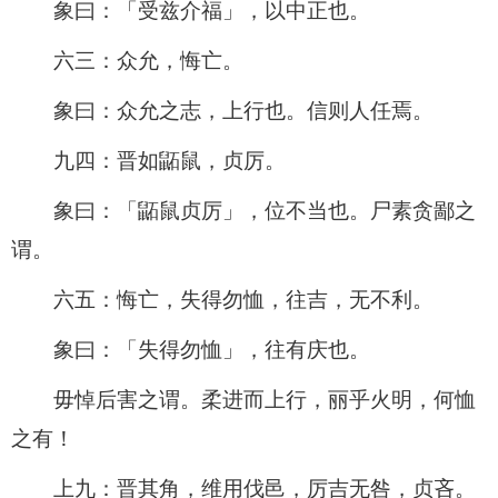
象曰：「受兹介福」，以中正也。
六三：众允，悔亡。
象曰：众允之志，上行也。信则人任焉。
九四：晋如鼫鼠，贞厉。
象曰：「鼫鼠贞厉」，位不当也。尸素贪鄙之
谓。
六五：悔亡，失得勿恤，往吉，无不利。
象曰：「失得勿恤」，往有庆也。
毋悼后害之谓。柔进而上行，丽乎火明，何恤
之有！
上九：晋其角，维用伐邑，厉吉无咎，贞吝。