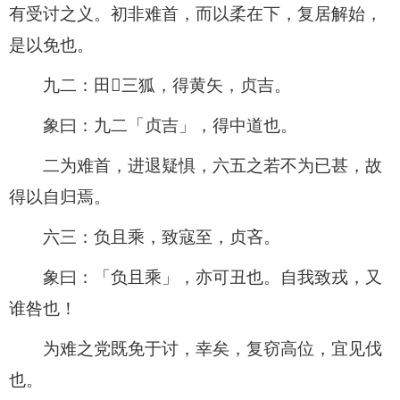
有受讨之义。初非难首，而以柔在下，复居解始，
是以免也。
九二：田𫉬三狐，得黄矢，贞吉。
象曰：九二「贞吉」，得中道也。
二为难首，进退疑惧，六五之若不为已甚，故
得以自归焉。
六三：负且乘，致寇至，贞吝。
象曰：「负且乘」，亦可丑也。自我致戎，又
谁咎也！
为难之党既免于讨，幸矣，复窃高位，宜见伐
也。