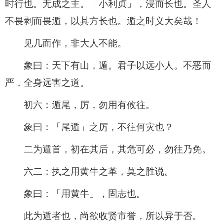
时行也。无成之主。「小利贞」，浸而长也。圣人
不畏剥而畏遁，以其方长也。遁之时义大矣哉！
见几而作，非大人不能。
象曰：天下有山，遁。君子以远小人。不恶而
严，全身远害之道。
初六：遁尾，厉，勿用有攸往。
象曰：「尾遁」之厉，不往何灾也？
二为遁首，初在其后，其危可必，勿往乃免。
六二：执之用黄牛之革，莫之胜说。
象曰：「用黄牛」，固志也。
此为遁者也，尚欲收贤市誉，所以异于否。