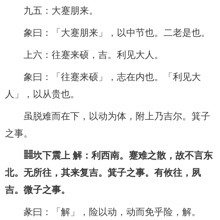
九五：大蹇朋来。
象曰：「大蹇朋来」，以中节也。二老是也。
上六：往蹇来硕，吉。利见大人。
象曰：「往蹇来硕」，志在内也。「利见大
人」，以从贵也。
虽脱难而在下，以动为体，附上乃吉尔。箕子
之事。
䷧坎下震上 解：利西南。蹇难之散，故不言东
北。无所往，其来复吉。箕子之事。有攸往，夙
吉。微子之事。
彖曰：「解」，险以动，动而免乎险，解。