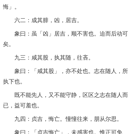
悔」。
六二：成其腓，凶，居吉。
象曰：虽「凶」居吉，顺不害也。迫而后动可
矣。
九三：咸其股，执其随，往吝。
象曰：「咸其股」，亦不处也。志在随人，所
执下也。
既不能先人，又不能守静，区区之志在随人而
已，益可羞也。
九四：贞吉，悔亡。憧憧往来，朋从尔思。
象曰：「贞吉悔亡」，未感害也。惟正可免