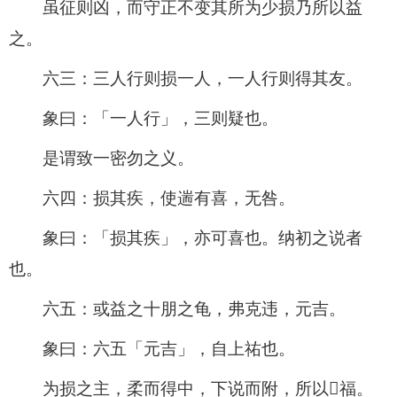
虽征则凶，而守正不变其所为少损乃所以益
之。
六三：三人行则损一人，一人行则得其友。
象曰：「一人行」，三则疑也。
是谓致一密勿之义。
六四：损其疾，使遄有喜，无咎。
象曰：「损其疾」，亦可喜也。纳初之说者
也。
六五：或益之十朋之龟，弗克违，元吉。
象曰：六五「元吉」，自上祐也。
为损之主，柔而得中，下说而附，所以𫉬福。