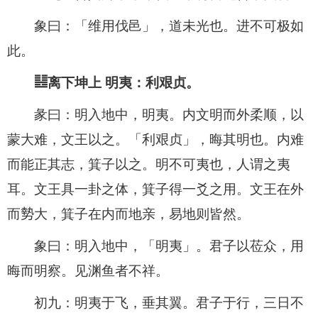
象曰：「维用伐邑」，道未光也。进不可极如
此。
䷣离下坤上 明夷：利艰贞。
彖曰：明入地中，明夷。内文明而外柔顺，以
蒙大难，文王以之。「利艰贞」，晦其明也。内难
而能正其志，箕子以之。明不可夷也，人谓之夷
耳。文王具一卦之体，箕子得一爻之用。文王在外
而𫝑大，箕子在内而地亲，易地则皆然。
象曰：明入地中，「明夷」。君子以莅众，用
晦而明察。见渊鱼者不祥。
初九：明夷于飞，垂其翼。君子于行，三日不