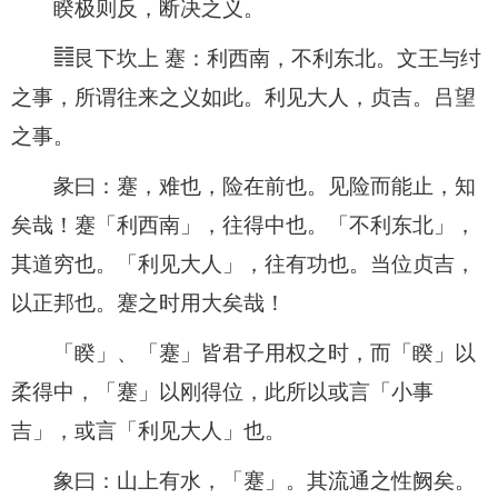
睽极则反，断决之义。
䷦艮下坎上 蹇：利西南，不利东北。文王与纣
之事，所谓往来之义如此。利见大人，贞吉。吕望
之事。
彖曰：蹇，难也，险在前也。见险而能止，知
矣哉！蹇「利西南」，往得中也。「不利东北」，
其道穷也。「利见大人」，往有功也。当位贞吉，
以正邦也。蹇之时用大矣哉！
「睽」、「蹇」皆君子用权之时，而「睽」以
柔得中，「蹇」以刚得位，此所以或言「小事
吉」，或言「利见大人」也。
象曰：山上有水，「蹇」。其流通之性阙矣。