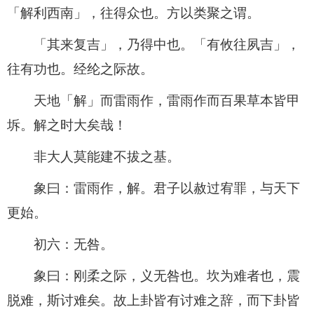
「解利西南」，往得众也。方以类聚之谓。
「其来复吉」，乃得中也。「有攸往夙吉」，
往有功也。经纶之际故。
天地「解」而雷雨作，雷雨作而百果草本皆甲
坼。解之时大矣哉！
非大人莫能建不拔之基。
象曰：雷雨作，解。君子以赦过宥罪，与天下
更始。
初六：无咎。
象曰：刚柔之际，义无咎也。坎为难者也，震
脱难，斯讨难矣。故上卦皆有讨难之辞，而下卦皆