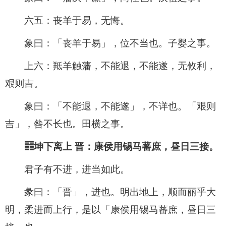
六五：丧羊于易，无悔。
象曰：「丧羊于易」，位不当也。子婴之事。
上六：羝羊触藩，不能退，不能遂，无攸利，
艰则吉。
象曰：「不能退，不能遂」，不详也。「艰则
吉」，咎不长也。田横之事。
䷢坤下离上 晋：康侯用锡马蕃庶，昼日三接。
君子有不进，进当如此。
彖曰：「晋」，进也。明出地上，顺而丽乎大
明，柔进而上行，是以「康侯用锡马蕃庶，昼日三