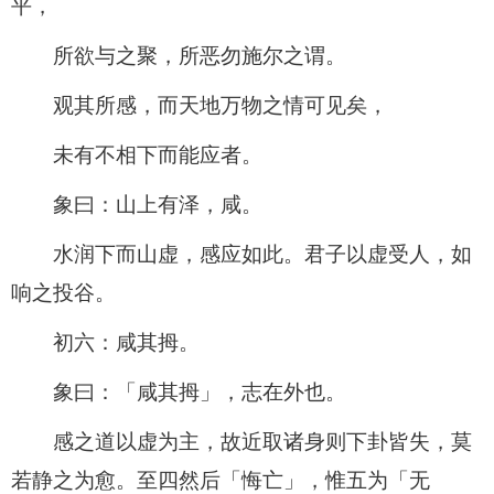
平，
所欲与之聚，所恶勿施尔之谓。
观其所感，而天地万物之情可见矣，
未有不相下而能应者。
象曰：山上有泽，咸。
水润下而山虚，感应如此。君子以虚受人，如
响之投谷。
初六：咸其拇。
象曰：「咸其拇」，志在外也。
感之道以虚为主，故近取诸身则下卦皆失，莫
若静之为愈。至四然后「悔亡」，惟五为「无