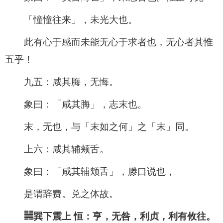
「憧憧往来」，未光大也。
此有心于感而未能无心于求者也，无心者其惟
五乎！
九五：咸其脢，无悔。
象曰：「咸其脢」，志末也。
末，无也，与「末如之何」之「末」同。
上六：咸其辅颊舌。
象曰：「咸其辅颊舌」，滕口说也，
是谓辞费。兑之体故。
䷟巽下震上 恒：亨，无咎，利贞，利有攸往。