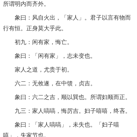
所谓明内而齐外。
象曰：风自火出，「家人」。君子以言有物而
行有恒。正身莫大乎此。
初九：闲有家，悔亡。
象曰：「闲有家」，志未变也。
家人之道，尤贵于初。
六二：无攸遂，在中馈，贞吉。
象曰：六二之吉，顺以巽也。所谓妇顺而正。
九三：家人嗃嗃，悔厉吉。妇子嘻嘻，终吝。
象曰：「家人嗃嗃」，未失也。「妇子嘻
嘻」，失家节也。