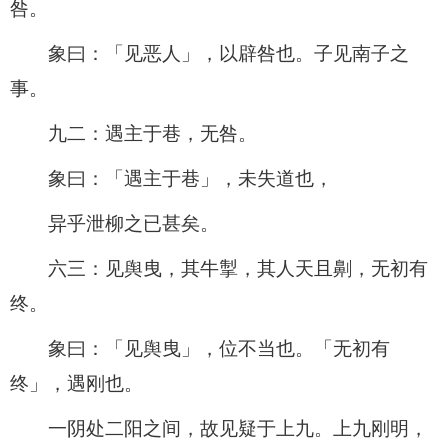
咎。
象曰：「见恶人」，以辟咎也。子见南子之
事。
九二：遇主于巷，无咎。
象曰：「遇主于巷」，未失道也，
异乎泄柳之已甚矣。
六三：见舆曳，其牛掣，其人天且劓，无初有
终。
象曰：「见舆曳」，位不当也。「无初有
终」，遇刚也。
一阴处二阳之间，故见疑于上九。上九刚明，