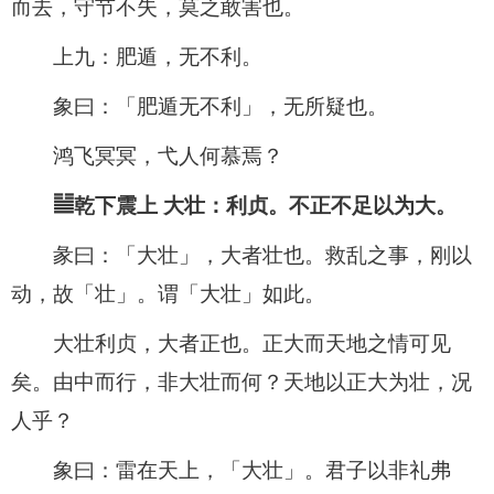
而去，守节不失，莫之敢害也。
上九：肥遁，无不利。
象曰：「肥遁无不利」，无所疑也。
鸿飞冥冥，弋人何慕焉？
䷡乾下震上 大壮：利贞。不正不足以为大。
彖曰：「大壮」，大者壮也。救乱之事，刚以
动，故「壮」。谓「大壮」如此。
大壮利贞，大者正也。正大而天地之情可见
矣。由中而行，非大壮而何？天地以正大为壮，况
人乎？
象曰：雷在天上，「大壮」。君子以非礼弗