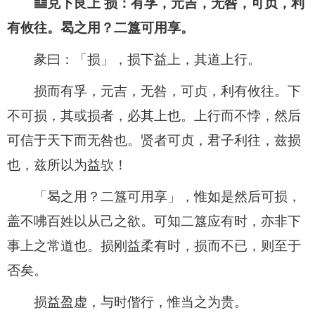
䷨兑下艮上 损：有孚，元吉，无咎，可贞，利
有攸往。曷之用？二簋可用享。
彖曰：「损」，损下益上，其道上行。
损而有孚，元吉，无咎，可贞，利有攸往。下
不可损，其或损者，必其上也。上行而不悖，然后
可信于天下而无咎也。贤者可贞，君子利往，兹损
也，兹所以为益欤！
「曷之用？二簋可用享」，惟如是然后可损，
盖不咈百姓以从己之欲。可知二簋应有时，亦非下
事上之常道也。损刚益柔有时，损而不已，则至于
否矣。
损益盈虚，与时偕行，惟当之为贵。