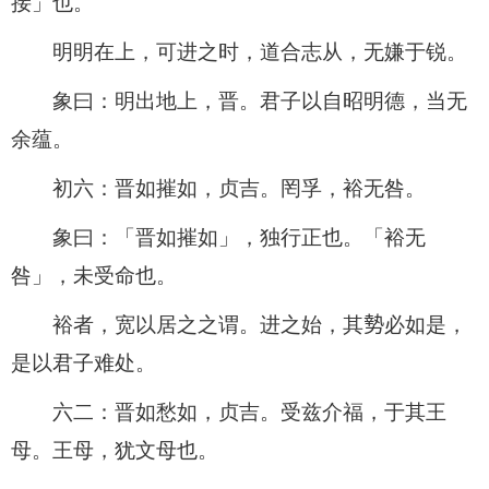
接」也。
明明在上，可进之时，道合志从，无嫌于锐。
象曰：明出地上，晋。君子以自昭明德，当无
余蕴。
初六：晋如摧如，贞吉。罔孚，裕无咎。
象曰：「晋如摧如」，独行正也。「裕无
咎」，未受命也。
裕者，宽以居之之谓。进之始，其𫝑必如是，
是以君子难处。
六二：晋如愁如，贞吉。受兹介福，于其王
母。王母，犹文母也。