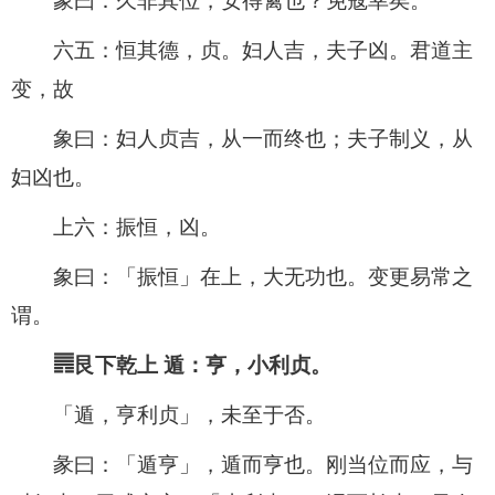
象曰：久非其位，安得禽也？免寇幸矣。
六五：恒其德，贞。妇人吉，夫子凶。君道主
变，故
象曰：妇人贞吉，从一而终也；夫子制义，从
妇凶也。
上六：振恒，凶。
象曰：「振恒」在上，大无功也。变更易常之
谓。
䷠艮下乾上 遁：亨，小利贞。
「遁，亨利贞」，未至于否。
彖曰：「遁亨」，遁而亨也。刚当位而应，与