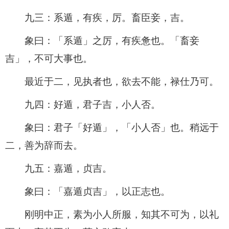
九三：系遁，有疾，厉。畜臣妾，吉。
象曰：「系遁」之厉，有疾惫也。「畜妾
吉」，不可大事也。
最近于二，见执者也，欲去不能，禄仕乃可。
九四：好遁，君子吉，小人否。
象曰：君子「好遁」，「小人否」也。稍远于
二，善为辞而去。
九五：嘉遁，贞吉。
象曰：「嘉遁贞吉」，以正志也。
刚明中正，素为小人所服，知其不可为，以礼