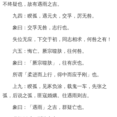
不终疑也，故有遇雨之吉。
九四：睽孤，遇元夫，交孚，厉无咎。
象曰：交孚无咎，志行也。
失位无应，下交于初，同志相求，何咎之有！
六五：悔亡。厥宗噬肤，往何咎。
象曰：「厥宗噬肤」，往有庆也。
所谓「柔进而上行，得中而应乎刚」也。
上九：睽孤，见豕负涂，载鬼一车，先张之
弧，后说之弧，匪寇婚媾。往遇雨则吉。
象曰：「遇雨」之吉，群疑亡也。