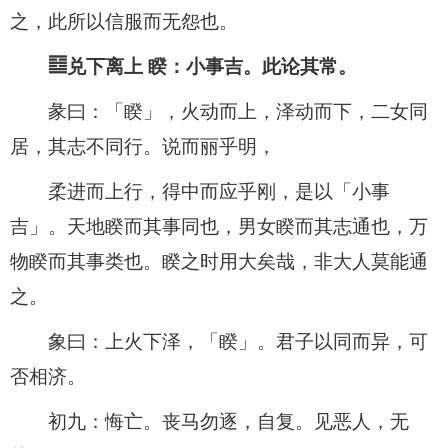
之，此所以信服而无怨也。
䷥兑下离上 睽：小事吉。此论其常。
彖曰：「睽」，火动而上，泽动而下，二女同
居，其志不同行。说而丽乎明，
柔进而上行，得中而应乎刚，是以「小事
吉」。天地睽而其事同也，男女睽而其志通也，万
物睽而其事类也。睽之时用大矣哉，非大人莫能通
之。
象曰：上火下泽，「睽」。君子以同而异，可
否相济。
初九：悔亡。丧马勿逐，自复。见恶人，无