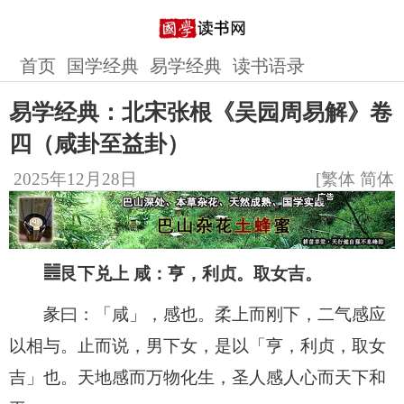
首页
国学经典
易学经典
读书语录
易学经典：北宋张根《吴园周易解》卷
四（咸卦至益卦）
2025年12月28日
[
繁体
简体
]
䷰艮下兑上 咸：亨，利贞。取女吉。
彖曰：「咸」，感也。柔上而刚下，二气感应
以相与。止而说，男下女，是以「亨，利贞，取女
吉」也。天地感而万物化生，圣人感人心而天下和