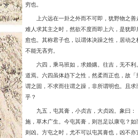
穷也。
上六远在一卦之外而不可即，犹野物之善走
难人求其主之时，然欲不度而即上六，是犹即
愈也。其称君子也，以谓体决躁之性，居动之
不能无吝穷。
六四，乘马班如，求婚媾。往吉，无不利。
道焉。六四虽体趋下之性，然柔而正也，故「
谓之固，不求而往谓之躁，非所谓明也。且求
乎？
九五，屯其膏，小贞吉，大贞凶。象曰：「
施，草木广生。今屯其膏，则岂足以康屯？如
则凶。方屯之时，尤不可以屯其膏也，凶不亦