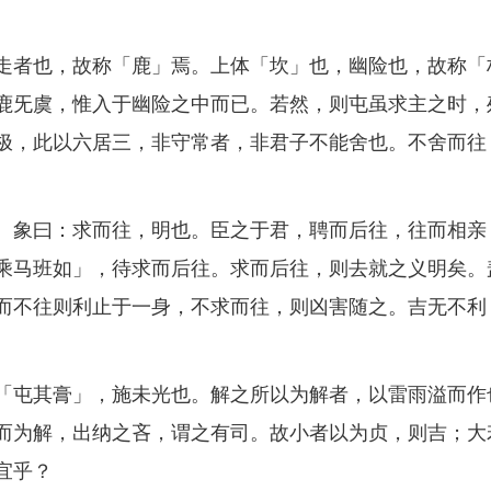
者也，故称「鹿」焉。上体「坎」也，幽险也，故称「
鹿旡虞，惟入于幽险之中而已。若然，则屯虽求主之时，
极，此以六居三，非守常者，非君子不能舍也。不舍而往
象曰：求而往，明也。臣之于君，聘而后往，往而相亲
乘马班如」，待求而后往。求而后往，则去就之义明矣。
而不往则利止于一身，不求而往，则凶害随之。吉无不利
屯其膏」，施未光也。解之所以为解者，以雷雨溢而作
而为解，出纳之吝，谓之有司。故小者以为贞，则吉；大
宜乎？