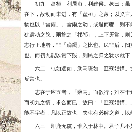
初九：盘桓，利居贞，利建侯。象曰：虽「
在下，故动而未进，有「盘桓」之象；以义言
物也以「雷雨」。雷雨之动，或退而骤，则不
犹震动之隐，雨施之「祁祁」，上下旡常，则
志行正地者，非「蹢躅」之比也。民非后，罔
也。而初九能以贵下贱，则民之归之犹水就下
六二：屯如邅如，乘马班如，匪寇婚媾。女
反常也。
志在于应五者，「乘马」而欲行；难在于迫
而初九之情，求合而已，故曰：「匪寇婚媾」
能不字者，凡以正故也。夫屯有必解之道，以
六三：即鹿无虞，惟入于林中。君子几不如