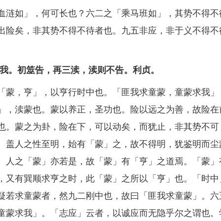
涟如」，何可长也？六二之「乘马班如」，其势不得不
出险矣，非其势不得不待者也。九五非应，非于义不得不
我。初筮告，再三渎，渎则不告。利贞。
蒙，亨」，以亨行时中也。「匪我求童蒙，童蒙求我」
」，渎蒙也。蒙以养正，圣功也。险以远之为善，故险在
也。蒙之为卦，险在下，可以动矣，而犹止，非其势不可
。盖人之性至明，始有「蒙」之，故不得明，犹鉴明而尘
。人之「蒙」亦若是，故「蒙」有「亨」之道焉。「蒙」
，又有巽顺求亨之时，此「蒙」之所以「亨」也。「时中
疑若求童蒙者，然九二刚中也，故曰「匪我求童蒙」。六
童蒙求我」。「志应」云者，以诚应而无隐乎尔之谓也。