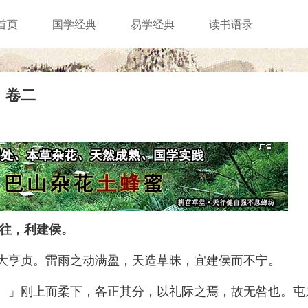
首页
国学经典
易学经典
读书语录
》卷二
往，利建侯。
亨贞。雷雨之动满盈，天造草昧，宜建侯而不宁。
」刚上而柔下，各正其分，以礼际之焉，故无咎也。屯