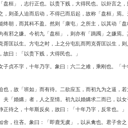
盘桓」，志行正也。以贵下贱，大得民也。以卦言之，
之，则圣人迫而后动，不得已而后起，故称「盘桓」焉。
能终朝，而其科不盈。然则「康屯」之所主，以其动「盘
为有邪之嫌。今初九「盘桓」，则亦有「蹢躅」之嫌焉。
克胥匡以生。方屯之时，上之分屯乱而罔克胥匡以生，则
，故曰：「以贵下贱，大得民也。」
子贞不字，十年乃字。象曰：六二之难，乘刚也。「十
也，故「班如」而有待。二欲应五，而初九为之逼，若
。夫「婚媾」者，人之至情。初九以婚媾求二而已，以女
静正待之，十年斯反矣，故曰：「十年乃字，反常也。」
舍，往吝。象曰：「即鹿旡虞」，以从禽也。君子舍之