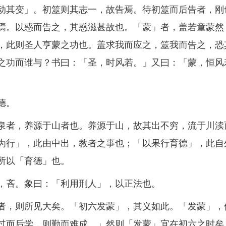
动其变」。初筮则其志一，故告焉。待初筮而后告者，刚
焉。以惑而告之，其惑滋甚故也。「蒙」者，盖若童蒙然
，此则圣人亨蒙之功也。盖求我而应之，筮我而告之，恐
之功而谁与？书曰：「圣，时风若。」又曰：「蒙，恒风
德。
者，养源于山者也。养源于山，故其出不穷，流于川渎
为行」，此由中出，教者之事也；「以果行育德」，此自
所以「育德」也。
吝。象曰：「利用刑人」，以正法也。
，则所见大矣。「初六发蒙」，其义如此。「发蒙」，
过而后学，则勤而难成。」然则「发蒙」宜在初六之时矣