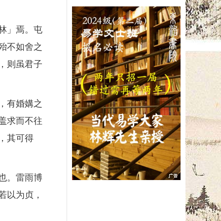
林」焉。屯
殆不如舍之
，则虽君子
，有婚媾之
盖求而不往
，其可得
也。雷雨博
若以为贞，