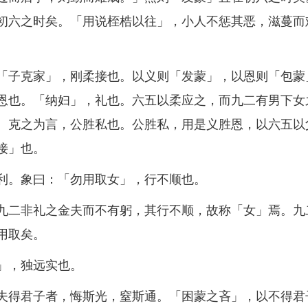
初六之时矣。「用说桎梏以往」，小人不惩其恶，滋蔓而
子克家」，刚柔接也。以义则「发蒙」，以恩则「包蒙
恩也。「纳妇」，礼也。六五以柔应之，而九二有男下女
。克之为言，公胜私也。公胜私，用是义胜恩，以六五以
接」也。
。象曰：「勿用取女」，行不顺也。
二非礼之金夫而不有躬，其行不顺，故称「女」焉。九
用取矣。
」，独远实也。
得君子者，悔斯光，窒斯通。「困蒙之吝」，以不得君