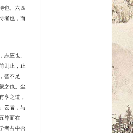
待也。六四
待者也，而
，志应也。
前则止，止
，智不足
蒙之也。尘
有亨之道，
」云者，与
五尊而在
学者占中否