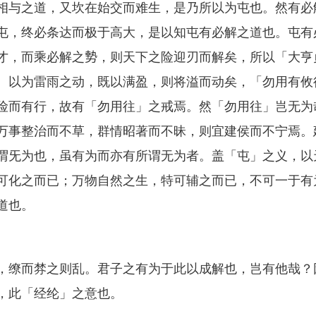
相与之道，又坎在始交而难生，是乃所以为屯也。然有必
屯，终必条达而极于高大，是以知屯有必解之道也。屯有
才，而乘必解之𫝑，则天下之险迎刃而解矣，所以「大亨
。以为雷雨之动，既以满盈，则将溢而动矣，「勿用有攸
险而有行，故有「勿用往」之戒焉。然「勿用往」岂无为
万事整治而不草，群情昭著而不昧，则宜建侯而不宁焉。
谓旡为也，虽有为而亦有所谓无为者。盖「屯」之义，以
可化之而已；万物自然之生，特可辅之而已，不可一于有
道也。
缭而棼之则乱。君子之有为于此以成解也，岂有他哉？
，此「经纶」之意也。