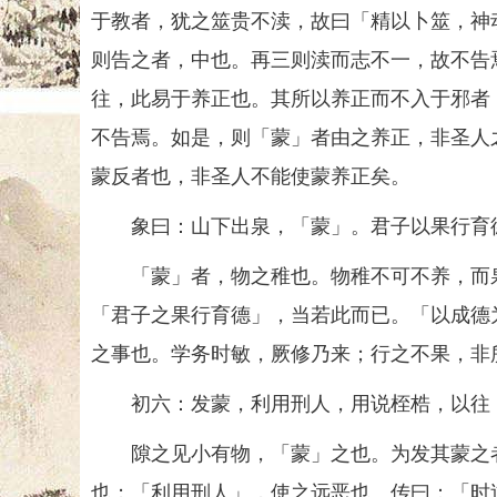
于教者，犹之筮贵不渎，故曰「精以卜筮，神
则告之者，中也。再三则渎而志不一，故不告
往，此易于养正也。其所以养正而不入于邪者
不告焉。如是，则「蒙」者由之养正，非圣人
蒙反者也，非圣人不能使蒙养正矣。
象曰：山下出泉，「蒙」。君子以果行育
「蒙」者，物之稚也。物稚不可不养，而泉
「君子之果行育德」，当若此而已。「以成德
之事也。学务时敏，厥修乃来；行之不果，非
初六：发蒙，利用刑人，用说桎梏，以往，
隙之见小有物，「蒙」之也。为发其蒙之者
也；「利用刑人」，使之远恶也。传曰：「时