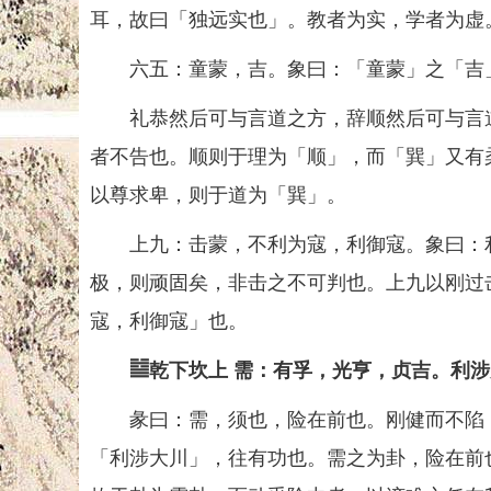
耳，故曰「独远实也」。教者为实，学者为虚
六五：童蒙，吉。象曰：「童蒙」之「吉
礼恭然后可与言道之方，辞顺然后可与言道
者不告也。顺则于理为「顺」，而「巽」又有
以尊求卑，则于道为「巽」。
上九：击蒙，不利为寇，利御寇。象曰：利
极，则顽固矣，非击之不可判也。上九以刚过
寇，利御寇」也。
䷄乾下坎上 需：有孚，光亨，贞吉。利涉
彖曰：需，须也，险在前也。刚健而不陷，
「利涉大川」，往有功也。需之为卦，险在前