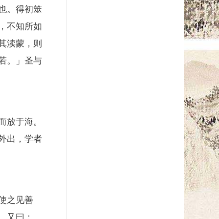
也。得初筮
，不知所如
其渎蒙，则
若。」圣与
而放于海。
外出，学者
使之见善
。又曰：