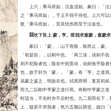
上六：乘马班如，泣血涟如。象曰：「泣血
之「乘马班如」，于义不得不待也。上六可以
犹「乘马班如」，宜其忧伤而至于泣血也。
䷃坎下艮上 蒙，亨。匪我求童蒙，童蒙求
彖曰：「蒙」，山下有险，险而止，蒙。「
「初筮告」，以刚中也。「再三渎，渎则不告
则不犯险者也；险在中则贵动，动则免乎险者
也，故于卦为「蒙」。「蒙」有「亨」之道焉
虽蒙之鉴之，明故在也。拭焉而明，复其初矣
而九二以刚中亨蒙之道行焉。有刚中亨蒙之道
时适当，不先时亦不后时也。九二屈而在下，
上，疑若不求我者，然六五顺以巽也，故曰「