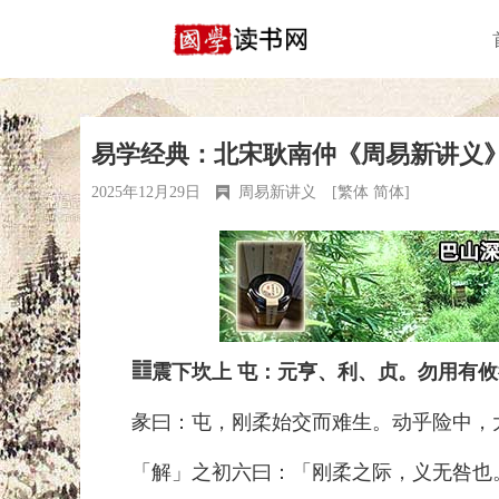
易学经典：北宋耿南仲《周易新讲义
2025年12月29日
周易新讲义
[
繁体
简体
]
䷂震下坎上 屯：元亨、利、贞。勿用有攸
彖曰：屯，刚柔始交而难生。动乎险中，大
「解」之初六曰：「刚柔之际，义无咎也。