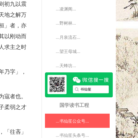
则初九以震
...凌渊阁...
天地之解万
...野树林...
桓」者，亦
其以刚动而
...月泉流石...
人求主之时
...望王母城...
...天蜂坊...
年乃字」，
为寇者也。
国学读书工程
子柔弱之才
...书仙笙公众号...
，「往吝」
...书仙笙头条号...