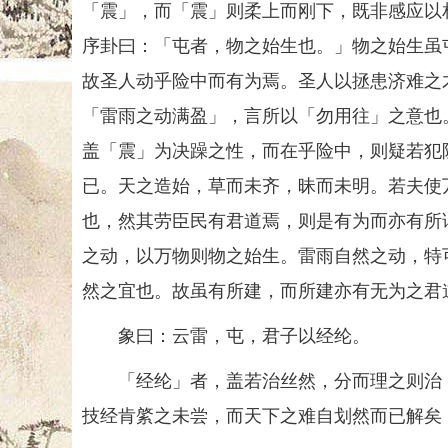
「震」，而「震」则柔上而刚下，既非感应以
序卦曰：「屯者，物之始生也。」物之始生虽
故圣人动乎险中而有为焉。圣人以拯患济难之
「雷雨之动满盈」，言所以「勿用往」之意也
盖「震」为决躁之性，而在乎险中，则疑若犯
已。天之造始，草而未齐，昧而未明。若夫使
也，然其劳臣民有君道焉，则是有为而亦有所
之动，以万物则物之始生。雷雨自然之动，特
然之宜也。故虽有所建，而所建亦有无为之君
象曰：云雷，屯，君子以经纶。
「经纶」者，盖若治丝然，分而理之则治，
技经肯綮之未尝，而天下之难自划然而已解矣