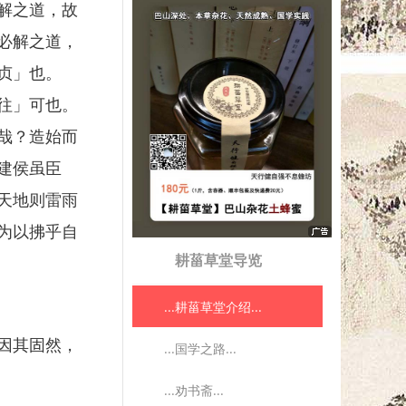
解之道，故
必解之道，
贞」也。
往」可也。
哉？造始而
建侯虽臣
天地则雷雨
为以拂乎自
耕菑草堂导览
...耕菑草堂介绍...
因其固然，
...国学之路...
...劝书斋...