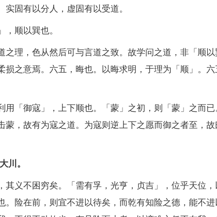
。实固有以分人，虚固有以受道。
」，顺以巽也。
之理，色从然后可与言道之致。故学问之道，非「顺以
柔损之意焉。六五，晦也。以晦求明，于理为「顺」。六
用「御寇」，上下顺也。「蒙」之初，则「蒙」之而已
击蒙，故有为寇之道。为寇则逆上下之愿而御之者至，故
大川。
其义不困穷矣。「需有孚，光亨，贞吉」，位乎天位，
也。险在前，则宜不进以待矣，而乾有知险之德，能不进