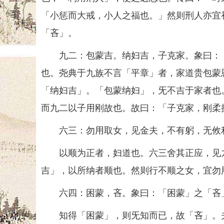
「小惩而大戒，小人之福也。」然则刑人亦宜
「吝」。
九二：包蒙吉。纳妇吉，子克家。象曰：「
也。尧典于九族不言「平章」者，家道贵包蒙
「纳妇吉」。「包蒙纳妇」，旡不吉于家者也
而九二以子用刚故也。故曰：「子克家，刚柔
六三：勿用取女，见金夫，不有躬，无攸利
以顺为正者，妇道也。六三舍其正应，见九
吉」，以所纳者顺也。然则行不顺之女，宜勿
六四：困蒙，吝。象曰：「困蒙」之「吝
知得「困蒙」，则旡知而已，故「吝」。夫