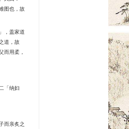
难图也，故
」，盖家道
之道，故
父而用柔，
二「纳妇
子而亲炙之