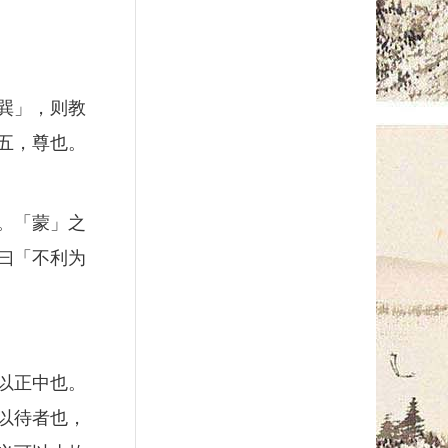
巽」，则教
五，尊也。
。「蒙」之
曰「不利为
以正中也。
以待者也，