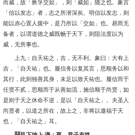
而威，故「厥孚交如」，则「威如」随之也。象言
「信以发志」者，志之所潜深矣。明信以发志，则
能以赤心置人腹中，是乃所以「交如」也。易而无
备者，以谓道德之威既畅于天下，则阻法度以为
威，无所事也。
上九：自天祐之，吉，无不利。象曰：大有上
吉，「自天祐」也。履信务以复其言，思顺务以和
其行，此则独善其身，未足以致天祐也。履信而于
任贤不贰，思顺而于从善如流，施信顺于尚贤，如
是则于天之休命不逆，是以「自天祐之」。夫圣人
尚贤者，以道之所在，故上之，非将以邀福于天
也，「自天祐之」耳。
䷎艮下坤上 谦：亨，君子有终。