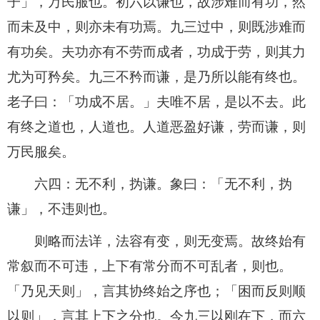
子」，万民服也。初六以谦也，故涉难而有功，然
而未及中，则亦未有功焉。九三过中，则既涉难而
有功矣。夫功亦有不劳而成者，功成于劳，则其力
尤为可矜矣。九三不矜而谦，是乃所以能有终也。
老子曰：「功成不居。」夫唯不居，是以不去。此
有终之道也，人道也。人道恶盈好谦，劳而谦，则
万民服矣。
六四：无不利，㧑谦。象曰：「无不利，㧑
谦」，不违则也。
则略而法详，法容有变，则无变焉。故终始有
常叙而不可违，上下有常分而不可乱者，则也。
「乃见天则」，言其协终始之序也；「困而反则顺
以则」，言其上下之分也。今九三以刚在下，而六