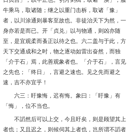
牛乘马，取诸随；继之以重门击柝，取诸「豫」
者，以川涂通则暴客至故也。非徒治天下为然，一
身亦若是而已。开「贞兑」以与物通，则凶亦随
至，是宜观柔而蚤正以待之也。六二盖与于此，方
天下交通成和之时，物之逐动如雷出奋然，而独
「介于石」焉，此善观象者也。「介于石」，言见
之先也；「终日」，言避之速也。见之先而避之
速，吉不亦宜乎！
六三：盱豫悔，迟有悔。象曰：「盱豫」有
「悔」，位不当也。
不謟然后可以上交，今且盱矣，则是顾望其上
者也；又且迟之，则候伺其上者也，岂所谓不謟者