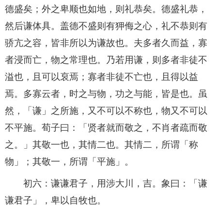
德盛矣；外之卑顺也如地，则礼恭矣。德盛礼恭，
然后谦体具。盖德不盛则有狎侮之心，礼不恭则有
骄亢之容，皆非所以为谦故也。夫多者久而益，寡
者浸而亡，物之常理也。乃若用谦，则多者非徒不
溢也，且可以裒焉；寡者非徒不亡也，且得以益
焉。多寡云者，时之与物，功之与能，皆是也。虽
然，「谦」之所施，又不可以不称也，物又不可以
不平施。荀子曰：「贤者就而敬之，不肖者疏而敬
之。」其敬一也，其情二也。其情二，所谓「称
物」；其敬一，所谓「平施」。
初六：谦谦君子，用涉大川，吉。象曰：「谦
谦君子」，卑以自牧也。