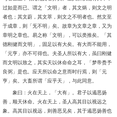
过如是而已。谓之「文明」者，其文炳，则文之明
者也；其文蔚，其文萃，则文之不明者也。然文至
于成章，则「旡不明」矣。故章为文章之章，又为
章明之章也。易之称「文明」，可以类推矣。「其
德刚健而文明」，固足以有大矣。有大而不能用，
「元亨」亦不可得也。夫圣人所以有大，虽曰刚健
而文明以致之，其实天以休命命之耳，「梦帝赉予
良弼」是也。应天所以命之意而时行焉，则「元
亨」矣。大畜所谓「应乎天」，与此同意。
象曰：火在天上，「大有」。君子以遏恶扬
善，顺天休命。火在天上，圣人高其目以视远之
象。高其目以视远，则善恶见矣，其于遏恶扬善也