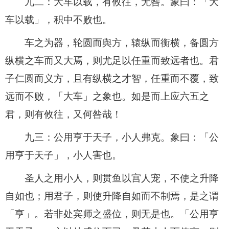
九二：大车以载，有攸往，无咎。象曰：「大
车以载」，积中不败也。
车之为器，轮圆而舆方，辕纵而衡横，备圆方
纵横之车而又大焉，则尤足以任重而致远者也。君
子仁圆而义方，且有纵横之才智，任重而不覆，致
远而不败，「大车」之象也。如是而上应六五之
君，则有攸往，又何咎哉！
九三：公用亨于天子，小人弗克。象曰：「公
用亨于天子」，小人害也。
圣人之用小人，则贯鱼以宫人宠，不使之升降
自如也；用君子，则使升降自如而不制焉，是之谓
「亨」。若非处宾师之盛位，则无是也。「公用亨