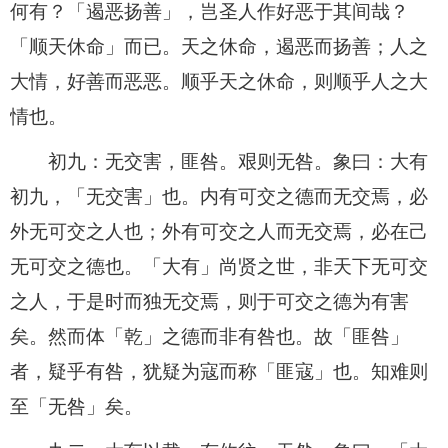
何有？「遏恶扬善」，岂圣人作好恶于其间哉？
「顺天休命」而已。天之休命，遏恶而扬善；人之
大情，好善而恶恶。顺乎天之休命，则顺乎人之大
情也。
初九：无交害，匪咎。艰则无咎。象曰：大有
初九，「无交害」也。内有可交之德而无交焉，必
外无可交之人也；外有可交之人而无交焉，必在己
无可交之德也。「大有」尚贤之世，非天下无可交
之人，于是时而独无交焉，则于可交之德为有害
矣。然而体「乾」之德而非有咎也。故「匪咎」
者，疑乎有咎，犹疑为寇而称「匪寇」也。知难则
至「无咎」矣。