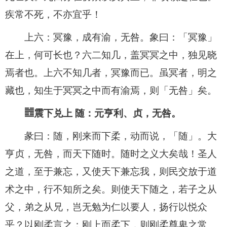
疾常不死，不亦宜乎！
上六：冥豫，成有渝，无咎。象曰：「冥豫」
在上，何可长也？六二知几，盖冥冥之中，独见晓
焉者也。上六不知几者，冥豫而已。虽冥者，明之
藏也，知生于冥冥之中而有渝焉，则「无咎」矣。
䷐震下兑上 随：元亨利、贞，无咎。
彖曰：随，刚来而下柔，动而说，「随」。大
亨贞，无咎，而天下随时。随时之义大矣哉！圣人
之道，至于兼忘，又使天下兼忘我，则民交放于道
术之中，行不知所之矣。则使天下随之，若子之从
父，弟之从兄，岂无勉为仁以要人，扬行以悦众
乎？以刚柔言之：刚上而柔下，则刚柔尊卑之常