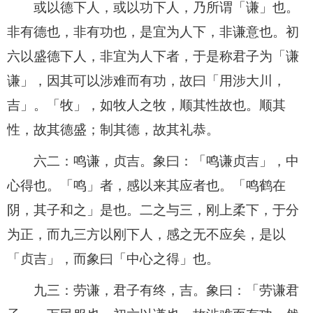
或以德下人，或以功下人，乃所谓「谦」也。
非有德也，非有功也，是宜为人下，非谦意也。初
六以盛德下人，非宜为人下者，于是称君子为「谦
谦」，因其可以涉难而有功，故曰「用涉大川，
吉」。「牧」，如牧人之牧，顺其性故也。顺其
性，故其德盛；制其德，故其礼恭。
六二：鸣谦，贞吉。象曰：「鸣谦贞吉」，中
心得也。「鸣」者，感以来其应者也。「鸣鹤在
阴，其子和之」是也。二之与三，刚上柔下，于分
为正，而九三方以刚下人，感之无不应矣，是以
「贞吉」，而象曰「中心之得」也。
九三：劳谦，君子有终，吉。象曰：「劳谦君