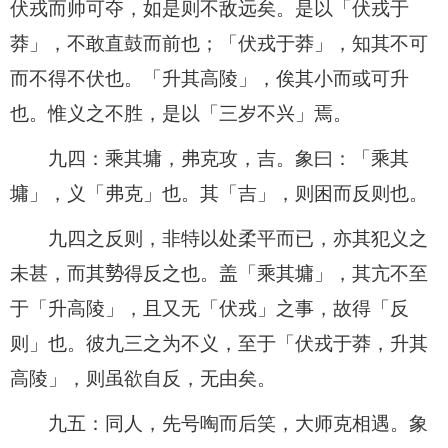
伏戎而帅可夺，如是则不敌远矣。是以「伏戎于
莽」，不敢直鼓而前也；「伏戎于莽」，知其不可
而不得不伏也。「升其高陵」，俟其小而或可升
也。惟义之不胜，是以「三岁不兴」焉。
九四：乘其墉，弗克攻，吉。象曰：「乘其
墉」，义「弗克」也。其「吉」，则困而反则也。
九四之反则，非特以处柔平而已，亦其犯义之
未甚，而其𫝑得反之也。盖「乘其墉」，其亢不至
于「升高陵」，且又无「伏戎」之事，故得「反
则」也。彼九三之为不义，至于「伏戎于莽，升其
高陵」，则虽欲自反，无由矣。
九五：同人，先号啕而后笑，大师克相遇。象