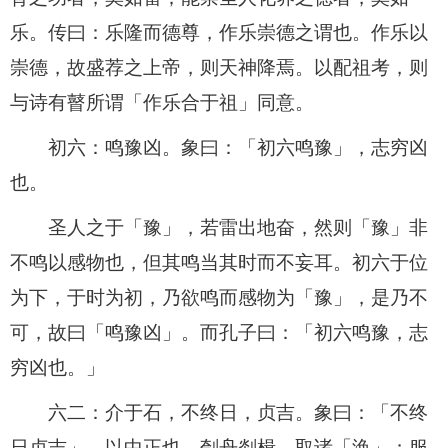
乐。传曰：乐隆而德尊，作乐崇德之谓也。作乐以
崇德，故盛荐之上帝，则天神降焉。以配祖考，则
与诗有瞽所谓「作乐合于祖」同意。
初六：鸣豫凶。象曰：「初六鸣豫」，志穷凶
也。
圣人之于「豫」，若雷出地奋，然则「豫」非
不鸣以感物也，但其鸣当其时而不妄耳。初六于位
为下，于时为初，乃欲鸣而感物为「豫」，是乃不
可，故曰「鸣豫凶」。而孔子曰：「初六鸣豫，志
穷凶也。」
六二：介于石，不终日，贞吉。象曰：「不终
日贞吉」，以中正也。刳舟剡楫，取诸「涣」；服