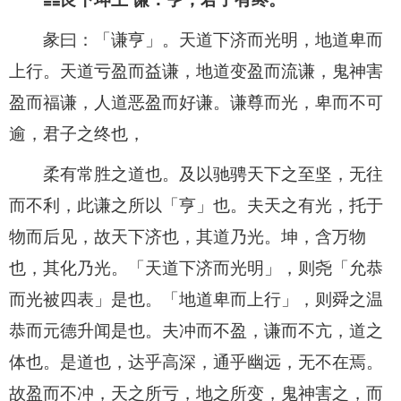
彖曰：「谦亨」。天道下济而光明，地道卑而
上行。天道亏盈而益谦，地道变盈而流谦，鬼神害
盈而福谦，人道恶盈而好谦。谦尊而光，卑而不可
逾，君子之终也，
柔有常胜之道也。及以驰骋天下之至坚，无往
而不利，此谦之所以「亨」也。夫天之有光，托于
物而后见，故天下济也，其道乃光。坤，含万物
也，其化乃光。「天道下济而光明」，则尧「允恭
而光被四表」是也。「地道卑而上行」，则舜之温
恭而元德升闻是也。夫冲而不盈，谦而不亢，道之
体也。是道也，达乎高深，通乎幽远，无不在焉。
故盈而不冲，天之所亏，地之所变，鬼神害之，而