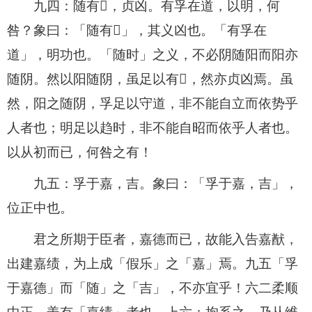
九四：随有𫉬，贞凶。有孚在道，以明，何
咎？象曰：「随有𫉬」，其义凶也。「有孚在
道」，明功也。「随时」之义，不必阴随阳而阳亦
随阴。然以阳随阴，虽足以有𫉬，然亦贞凶焉。虽
然，阳之随阴，孚足以守道，非不能自立而依势乎
人者也；明足以趋时，非不能自昭而依乎人者也。
以从初而已，何咎之有！
九五：孚于嘉，吉。象曰：「孚于嘉，吉」，
位正中也。
君之所期于臣者，嘉德而已，故能入告嘉猷，
出建嘉绩，为上成「假乐」之「嘉」焉。九五「孚
于嘉德」而「随」之「吉」，不亦宜乎！六二柔顺