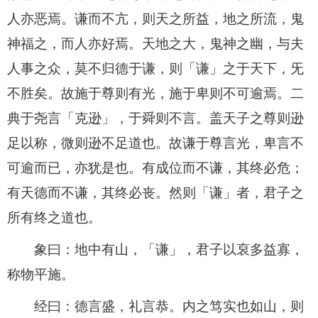
人亦恶焉。谦而不亢，则天之所益，地之所流，鬼
神福之，而人亦好焉。天地之大，鬼神之幽，与夫
人事之众，莫不归德于谦，则「谦」之于天下，旡
不胜矣。故施于尊则有光，施于卑则不可逾焉。二
典于尧言「克逊」，于舜则不言。盖天子之尊则逊
足以称，微则逊不足道也。故谦于尊言光，卑言不
可逾而已，亦犹是也。有成位而不谦，其终必危；
有天德而不谦，其终必丧。然则「谦」者，君子之
所有终之道也。
象曰：地中有山，「谦」，君子以裒多益寡，
称物平施。
经曰：德言盛，礼言恭。内之笃实也如山，则