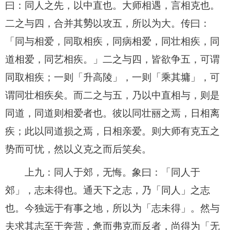
曰：同人之先，以中直也。大师相遇，言相克也。
二之与四，合并其𫝑以攻五，所以为大。传曰：
「同与相爱，同取相疾，同病相爱，同壮相疾，同
道相爱，同艺相疾。」二之与四，皆欲争五，可谓
同取相疾；一则「升高陵」，一则「乘其墉」，可
谓同壮相疾矣。而二之与五，乃以中直相与，则是
同道，同道则相爱者也。彼以同壮丽之焉，日相离
疾；此以同道损之焉，日相亲爱。则大师有克五之
势而可忧，然以义克之而后笑矣。
上九：同人于郊，无悔。象曰：「同人于
郊」，志未得也。通天下之志，乃「同人」之志
也。今独远于有事之地，所以为「志未得」。然与
夫求其志至于奔营，惫而弗克而反者，尚得为「无