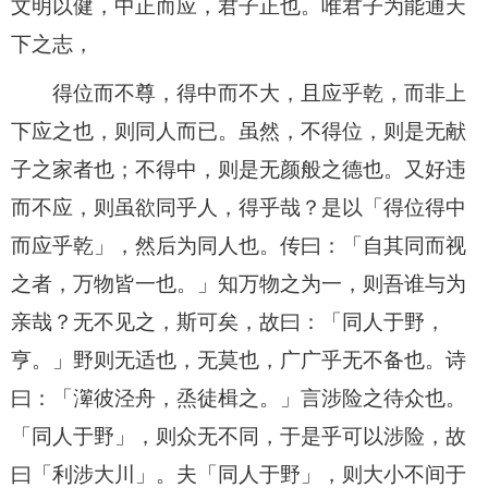
文明以健，中正而应，君子正也。唯君子为能通天
下之志，
得位而不尊，得中而不大，且应乎乾，而非上
下应之也，则同人而已。虽然，不得位，则是无献
子之家者也；不得中，则是无颜般之德也。又好违
而不应，则虽欲同乎人，得乎哉？是以「得位得中
而应乎乾」，然后为同人也。传曰：「自其同而视
之者，万物皆一也。」知万物之为一，则吾谁与为
亲哉？无不见之，斯可矣，故曰：「同人于野，
亨。」野则无适也，无莫也，广广乎无不备也。诗
曰：「㵺彼泾舟，烝徒楫之。」言涉险之待众也。
「同人于野」，则众无不同，于是乎可以涉险，故
曰「利涉大川」。夫「同人于野」，则大小不间于