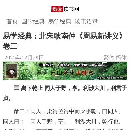
首页
国学经典
易学经典
读书语录
易学经典：北宋耿南仲《周易新讲义》
卷三
2025年12月29日
[
繁体
简体
]
䷌ 离下乾上 同人于野，亨。利涉大川，利君子
贞。
彖曰：同人，柔得位得中而应乎乾，曰同人。
同人曰：「同人于野，亨。」利涉大川，乾行也。