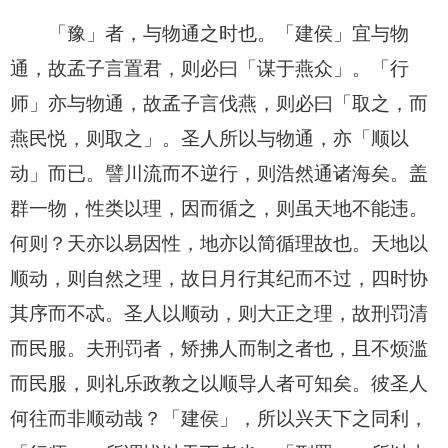
「豫」者，与物通之时也。「建侯」宜与物
通，故孟子言置君，则必曰「谋于燕众」。「行
师」亦与物通，故孟子言伐燕，则必曰「取之，而
燕民悦，则取之」。圣人所以与物通，亦「顺以
动」而已。譬川流而不逆行，则浩然通诸海矣。盖
群一物，性类以理，因而循之，则虽天地不能违。
何则？天亦以易因性，地亦以简循理故也。天地以
顺动，则自然之理，故日月行其纪而不过，四时协
其序而不忒。圣人以顺动，则大正之理，故刑罚清
而民服。夫刑罚者，矫拂人而制之者也，且不烦滥
而民服，则礼乐政教之以顺导人者可知矣。彼圣人
何往而非顺动哉？「建侯」，所以兴天下之同利，