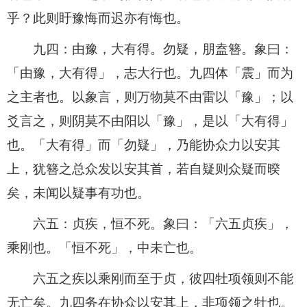
乎？此则盱豫悔而迟亦有悔也。
九四：由豫，大有得。勿疑，朋盍簪。象曰：
「由豫，大有得」，志大行也。九四体「震」而为
之主者也。以象言，则万物莫不由雷以「豫」；以
爻言之，则阴莫不由阳以「豫」，是以「大有得」
也。「大有得」而「勿疑」，乃能协众力以安其
上，犹簪之总众发以安其首，若自疑则众疑而暌
矣，未闻以疑事有功也。
六五：贞疾，恒不死。象曰：「六五贞疾」，
乘刚也。「恒不死」，中未亡也。
六五之疾以乘刚而至于贞，彼四牡项领则不能
无亡矣。九四务在协众以安其上，非项领之牡也。