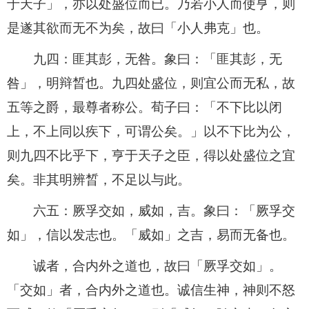
于天子」，亦以处盛位而已。乃若小人而使亨，则
是遂其欲而无不为矣，故曰「小人弗克」也。
九四：匪其彭，无咎。象曰：「匪其彭，无
咎」，明辩晳也。九四处盛位，则宜公而无私，故
五等之爵，最尊者称公。荀子曰：「不下比以闭
上，不上同以疾下，可谓公矣。」以不下比为公，
则九四不比乎下，亨于天子之臣，得以处盛位之宜
矣。非其明辨晳，不足以与此。
六五：厥孚交如，威如，吉。象曰：「厥孚交
如」，信以发志也。「威如」之吉，易而无备也。
诚者，合内外之道也，故曰「厥孚交如」。
「交如」者，合内外之道也。诚信生神，神则不怒