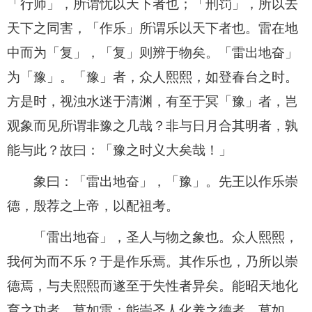
「行师」，所谓忧以天下者也；「刑罚」，所以去
天下之同害，「作乐」所谓乐以天下者也。雷在地
中而为「复」，「复」则辨于物矣。「雷出地奋」
为「豫」。「豫」者，众人熙熙，如登春台之时。
方是时，视浊水迷于清渊，有至于冥「豫」者，岂
观象而见所谓非豫之几哉？非与日月合其明者，孰
能与此？故曰：「豫之时义大矣哉！」
象曰：「雷出地奋」，「豫」。先王以作乐崇
德，殷荐之上帝，以配祖考。
「雷出地奋」，圣人与物之象也。众人熙熙，
我何为而不乐？于是作乐焉。其作乐也，乃所以崇
德焉，与夫熙熙而遂至于失性者异矣。能昭天地化
育之功者，莫如雷；能崇圣人化养之德者，莫如