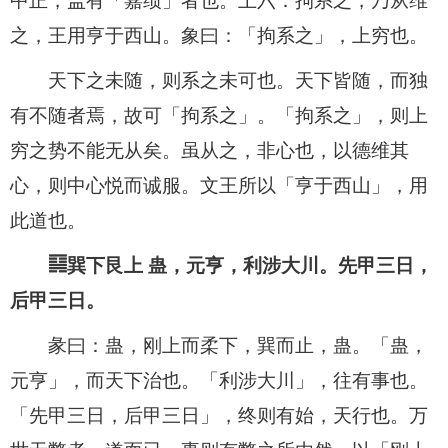
中正，盖有「嘉绩」者也。上六：拘系之，乃从维
之，王用亨于西山。象曰：「拘系之」，上穷也。
天下之未随，则系之未可也。天下皆随，而独
有不随者焉，故可「拘系之」。「拘系之」，则上
穷之势不能无从矣。虽从之，非心也，以德维其
心，则中心悦而诚服。文王所以「亨于西山」，用
此道也。
䷑巽下艮上 蛊，元亨，利涉大川。先甲三日，
后甲三日。
彖曰：蛊，刚上而柔下，巽而止，蛊。「蛊，
元亨」，而天下治也。「利涉大川」，往有事也。
「先甲三日，后甲三日」，终则有始，天行也。万