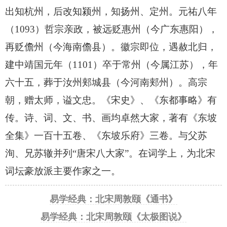
出知杭州，后改知颍州，知扬州、定州。元祐八年
（1093）哲宗亲政，被远贬惠州（今广东惠阳），
再贬儋州（今海南儋县）。徽宗即位，遇赦北归，
建中靖国元年（1101）卒于常州（今属江苏），年
六十五，葬于汝州郏城县（今河南郏州）。高宗
朝，赠太师，谥文忠。《宋史》、《东都事略》有
传。诗、词、文、书、画均卓然大家，著有《东坡
全集》一百十五卷、《东坡乐府》三卷。与父苏
洵、兄苏辙并列“唐宋八大家”。在词学上，为北宋
词坛豪放派主要作家之一。
易学经典：北宋周敦颐《通书》
易学经典：北宋周敦颐《太极图说》