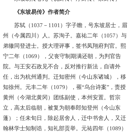
《东坡易传》作者简介
苏轼（1037－1101）字子瞻，号东坡居士，眉
州（今属四川）人。苏洵子。嘉祐二年（1057）与
弟辙同登进士。授大理评事，签书凤翔府判官。熙
宁二年（1069），父丧守制期满还朝，为判官告
院。与王安石政见不合，反对推行新法，自请外
任，出为杭州通判。迁知密州（今山东诸城），移
知徐州。元丰二年（1079），罹“乌台诗案”，责授
黄州（今湖北黄冈）团练副使，本州安置。哲宗
立，高太后临朝，被复为朝奉郎知登州（今山东
蓬）；任未旬日，除起居舍人，迁中书舍人，又迁
翰林学士知制诰，知礼部贡举。元祐四年（1089）