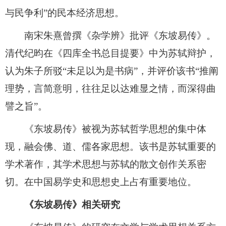
与民争利”的民本经济思想。
南宋朱熹曾撰《杂学辨》批评《东坡易传》。
清代纪昀在《四库全书总目提要》中为苏轼辩护，
认为朱子所驳“未足以为是书病”，并评价该书“推阐
理势，言简意明，往往足以达难显之情，而深得曲
譬之旨”。
《东坡易传》被视为苏轼哲学思想的集中体
现，融会佛、道、儒各家思想。该书是苏轼重要的
学术著作，其学术思想与苏轼的散文创作关系密
切。在中国易学史和思想史上占有重要地位。
《东坡易传》相关研究