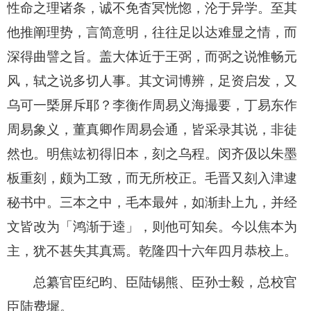
性命之理诸条，诚不免杳冥恍惚，沦于异学。至其
他推阐理势，言简意明，往往足以达难显之情，而
深得曲譬之旨。盖大体近于王弼，而弼之说惟畅元
风，轼之说多切人事。其文词博辨，足资启发，又
乌可一槩屏斥耶？李衡作周易义海撮要，丁易东作
周易象义，董真卿作周易会通，皆采录其说，非徒
然也。明焦竑初得旧本，刻之乌程。闵齐伋以朱墨
板重刻，颇为工致，而无所校正。毛晋又刻入津逮
秘书中。三本之中，毛本最舛，如渐卦上九，并经
文皆改为「鸿渐于逵」，则他可知矣。今以焦本为
主，犹不甚失其真焉。乾隆四十六年四月恭校上。
总纂官臣纪昀、臣陆锡熊、臣孙士毅，总校官
臣陆费墀。