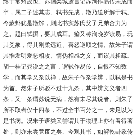
终于常州故也。苏籀栾城遗言记苏洵作易传未成而
卒，属二子述其志。轼书先成，辙乃送所解于轼。
今蒙卦犹是辙解，则此书实苏氏父子兄弟合力为
之。题曰轼撰，要其成耳。籀又称洵晚岁读易，玩
其爻象，得其刚柔远近、喜怒逆顺之情。故朱子谓
其惟发明爱恶相攻、情伪相感之义，而议其粗疏。
胡一桂记晁说之之言，谓轼作易传，自恨不知数
学，而其学又杂以禅，故朱子作杂学辨，以轼是书
为首。然朱子所驳不过十九条，其中辨文义者四
条，又一条谓苏说无病，然有未尽其说者。则朱子
所不取者仅十四条，不过全书百分之一，未足以为
是书病。况朱子语类又尝谓其于物理上亦有看得著
处，则亦未尝竟废之矣。今观其书，如解乾卦彖传