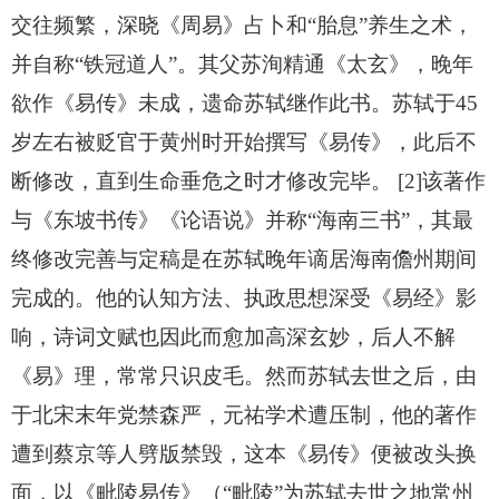
交往频繁，深晓《周易》占卜和“胎息”养生之术，
并自称“铁冠道人”。其父苏洵精通《太玄》，晚年
欲作《易传》未成，遗命苏轼继作此书。苏轼于45
岁左右被贬官于黄州时开始撰写《易传》，此后不
断修改，直到生命垂危之时才修改完毕。 [2]该著作
与《东坡书传》《论语说》并称“海南三书”，其最
终修改完善与定稿是在苏轼晚年谪居海南儋州期间
完成的。他的认知方法、执政思想深受《易经》影
响，诗词文赋也因此而愈加高深玄妙，后人不解
《易》理，常常只识皮毛。然而苏轼去世之后，由
于北宋末年党禁森严，元祐学术遭压制，他的著作
遭到蔡京等人劈版禁毁，这本《易传》便被改头换
面，以《毗陵易传》（“毗陵”为苏轼去世之地常州