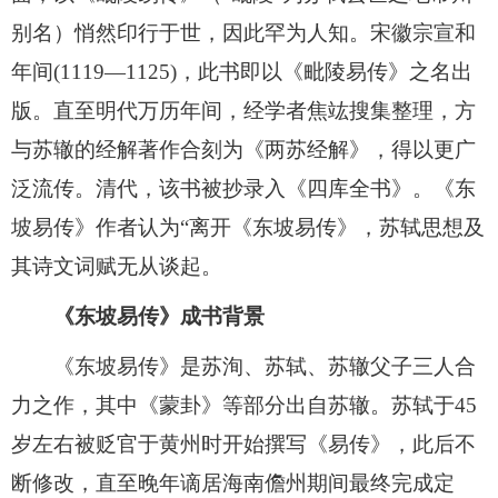
别名）悄然印行于世，因此罕为人知。宋徽宗宣和
年间(1119—1125)，此书即以《毗陵易传》之名出
版。直至明代万历年间，经学者焦竑搜集整理，方
与苏辙的经解著作合刻为《两苏经解》，得以更广
泛流传。清代，该书被抄录入《四库全书》。《东
坡易传》作者认为“离开《东坡易传》，苏轼思想及
其诗文词赋无从谈起。
《东坡易传》成书背景
《东坡易传》是苏洵、苏轼、苏辙父子三人合
力之作，其中《蒙卦》等部分出自苏辙。苏轼于45
岁左右被贬官于黄州时开始撰写《易传》，此后不
断修改，直至晚年谪居海南儋州期间最终完成定