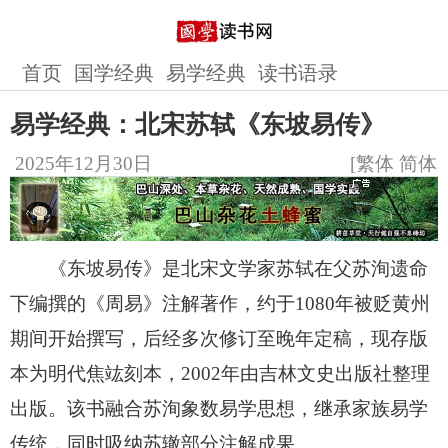
首页
国学经典
易学经典
读书语录
易学经典：北宋苏轼《东坡易传》
2025年12月30日
[
繁体
简体
]
《东坡易传》是北宋文学家苏轼在父苏洵遗命
下编撰的《周易》注解著作，约于1080年被贬黄州
期间开始撰写，后经多次修订至晚年定稿，现存版
本为明代焦竑刻本，2002年由吉林文史出版社整理
出版。该书融合苏洵象数易学思想，继承家族易学
传统，同时吸纳苏辙部分注解成果。