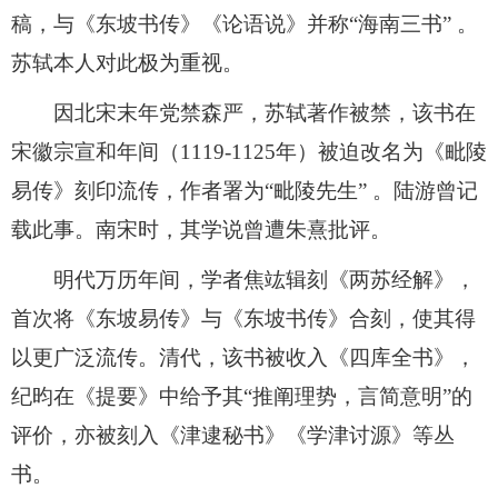
稿，与《东坡书传》《论语说》并称“海南三书” 。
苏轼本人对此极为重视。
因北宋末年党禁森严，苏轼著作被禁，该书在
宋徽宗宣和年间（1119-1125年）被迫改名为《毗陵
易传》刻印流传，作者署为“毗陵先生” 。陆游曾记
载此事。南宋时，其学说曾遭朱熹批评。
明代万历年间，学者焦竑辑刻《两苏经解》，
首次将《东坡易传》与《东坡书传》合刻，使其得
以更广泛流传。清代，该书被收入《四库全书》，
纪昀在《提要》中给予其“推阐理势，言简意明”的
评价，亦被刻入《津逮秘书》《学津讨源》等丛
书。