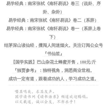
易学经典：南宋张栻《南轩易说》卷三（说卦、序
卦、杂卦）
易学经典：南宋张栻《南轩易说》卷二（系辞）
易学经典：南宋张栻《南轩易说》卷一（系辞上卷
下）
结茅深山读仙经，擅闯人间迷烟火。关注订阅公众号
『书仙笙』
【国学实践】巴山杂花土蜂蜜开售，180元/斤
『独贾参考』：独特视角，洞悉商业世相。
成功一定有道，跟着成功的人，学习成功之道。