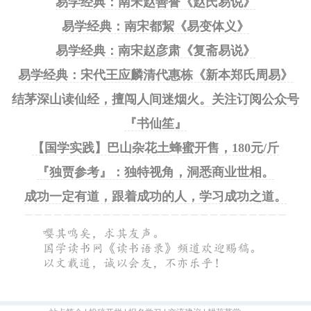
易学经典：南宋赵善誉《赵氏易说》
易学经典：南宋都絜《易变体义》
易学经典：南宋赵彦肃《复斋易说》
易学经典：宋代王应麟清代惠栋《新本郑氏周易》
结茅深山读仙经，擅闯人间迷烟火。关注订阅公众号
『书仙笙』
【国学实践】巴山杂花土蜂蜜开售，180元/斤
『独贾参考』：独特视角，洞悉商业世相。
成功一定有道，跟着成功的人，学习成功之道。