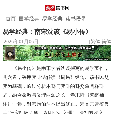
首页
国学经典
易学经典
读书语录
易学经典：南宋沈该《易小传》
2026年01月06日
[
繁体
简体
]
《易小传》是南宋学者沈该撰写的易学著作，
共六卷，采用变卦法解读《周易》经传。该书以爻
变为基础，通过分析本卦与变卦的卦爻象阐释卦
辞，融合象数与义理两派之长。卷末附《繫辭補
注》一卷，对韩康伯注本提出修正。宋高宗曾赞誉
其"研究阴阳之奥，发明变动之理"，清初被收入