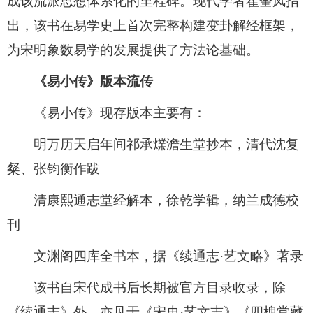
成该流派思想体系化的里程碑。现代学者翟奎凤指
出，该书在易学史上首次完整构建变卦解经框架，
为宋明象数易学的发展提供了方法论基础。
《易小传》版本流传
《易小传》现存版本主要有：
明万历天启年间祁承㸁澹生堂抄本，清代沈复
粲、张钧衡作跋
清康熙通志堂经解本，徐乾学辑，纳兰成德校
刊
文渊阁四库全书本，据《续通志·艺文略》著录
该书自宋代成书后长期被官方目录收录，除
《续通志》外，亦见于《宋史·艺文志》《四槐堂藏