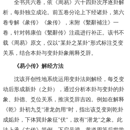
全书共六卷，依《周易》六十四卦次序逐卦解
析，每卦独立成论。前五卷分论上下经诸卦，第六
卷专解《彖传》《象传》，末附《繫辭補注》一
卷，针对韩康伯《繫辭传》注疏进行补正。该书不
载《周易》原文，仅以"某卦之某卦"形式标注爻变
关系，结合本卦与变卦卦象阐释爻辞。
《易小传》解经方法
沈该开创性地系统运用变卦法则解经，每爻变
动后形成新卦（之卦），通过分析本卦与变卦的卦
象、卦德、爻位关系，推演爻辞吉凶。例如在解释
《乾》卦初九爻"潜龙勿用"时，指出该爻变则乾卦
成姤卦，下体巽卦象征"伏"，故有"潜龙"之象。此
法上承《左传》筮例，下启吴澄、黄道周等后世学