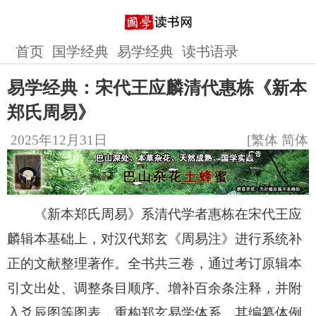
首页
国学经典
易学经典
读书语录
易学经典：宋代王应麟清代惠栋《新本
郑氏周易》
2025年12月31日
[
繁体
简体
]
《新本郑氏周易》系清代学者惠栋在宋代王应
麟辑本基础上，对汉代郑玄《周易注》进行系统补
正的文献整理著作。全书共三卷，通过考订原辑本
引文出处、调整条目顺序、增补百余条注释，并附
入爻辰图等图表，重构郑玄易学体系。其编纂体例