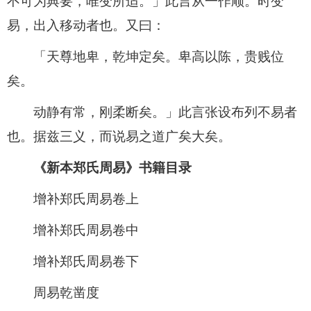
不可为典要，唯变所适。」此言从一作顺。时变
易，出入移动者也。又曰：
「天尊地卑，乾坤定矣。卑高以陈，贵贱位
矣。
动静有常，刚柔断矣。」此言张设布列不易者
也。据兹三义，而说易之道广矣大矣。
《新本郑氏周易》书籍目录
增补郑氏周易卷上
增补郑氏周易卷中
增补郑氏周易卷下
周易乾凿度