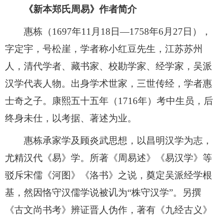
《新本郑氏周易》作者简介
惠栋（1697年11月18日—1758年6月27日），
字定宇，号松崖，学者称小红豆先生，江苏苏州
人，清代学者、藏书家、校勘学家、经学家，吴派
汉学代表人物。出身学术世家，三世传经，学者惠
士奇之子。康熙五十五年（1716年）考中生员，后
终身未仕，以考据、著述为业。
惠栋承家学及顾炎武思想，以昌明汉学为志，
尤精汉代《易》学。所著《周易述》《易汉学》等
驳斥宋儒《河图》《洛书》之说，奠定吴派经学根
基，然因恪守汉儒学说被讥为“株守汉学”。另撰
《古文尚书考》辨证晋人伪作，著有《九经古义》