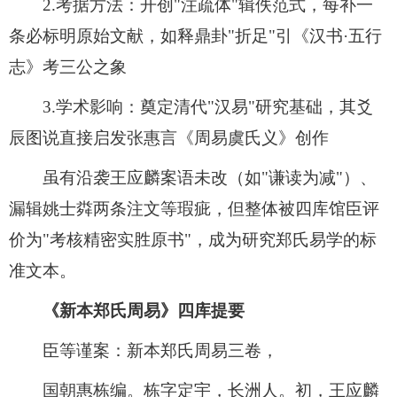
2.考据方法：开创"注疏体"辑佚范式，每补一
条必标明原始文献，如释鼎卦"折足"引《汉书·五行
志》考三公之象
3.学术影响：奠定清代"汉易"研究基础，其爻
辰图说直接启发张惠言《周易虞氏义》创作
虽有沿袭王应麟案语未改（如"谦读为减"）、
漏辑姚士粦两条注文等瑕疵，但整体被四库馆臣评
价为"考核精密实胜原书"，成为研究郑氏易学的标
准文本。
《新本郑氏周易》四库提要
臣等谨案：新本郑氏周易三卷，
国朝惠栋编。栋字定宇，长洲人。初，王应麟