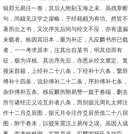
辑郑元易注一卷，其后人附刻玉海之末。虽残章断
句，尚颇见汉学之崖略，于经籍颇为有功。然皆不
著所出之书，又次序先后间与经文不应，亦有遗漏
未载者。栋因其旧本，重为补正，凡应麟书所已载
者，一一考求原本，注其出自某书，明其信而有
征，极为详核。其次序先后，亦悉从经文厘定。复
搜采群籍，上经补二十八条，下经补十六条，繋辞
傅补十四条，说卦傅补二十二条，序卦傅补七条，
杂卦傅补五条。移应麟所附易赞一篇于卷端，删去
所引诸经正义论互卦者八条，而别据元周礼太师注
作十二月爻辰图，据元月令注作爻辰所值二十八宿
图，附于卷末，以驳朱震汉上易传之误。虽因人成
事，而考核精密，实胜原书。应麟固郑氏之功臣，