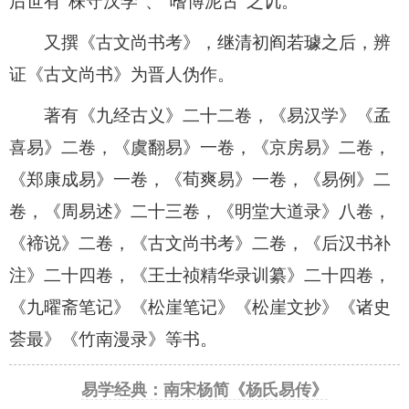
后世有“株守汉学”、“嗜博泥古”之讥。
又撰《古文尚书考》，继清初阎若璩之后，辨
证《古文尚书》为晋人伪作。
著有《九经古义》二十二卷，《易汉学》《孟
喜易》二卷，《虞翻易》一卷，《京房易》二卷，
《郑康成易》一卷，《荀爽易》一卷，《易例》二
卷，《周易述》二十三卷，《明堂大道录》八卷，
《褅说》二卷，《古文尚书考》二卷，《后汉书补
注》二十四卷，《王士祯精华录训纂》二十四卷，
《九曜斋笔记》《松崖笔记》《松崖文抄》《诸史
荟最》《竹南漫录》等书。
易学经典：南宋杨简《杨氏易传》