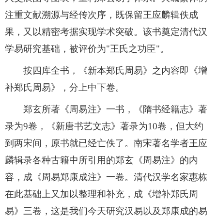
注重文献溯源与经传次序，既保留王应麟辑佚成
果，又以精密考据实现学术突破。该书奠定清代汉
学易研究基础，被评价为"王氏之功臣"。
按四库全书，《新本郑氏周易》之内容即《增
补郑氏周易》，分上中下卷。
郑玄所著《周易注》一书，《隋书经籍志》著
录为9卷，《新唐书艺文志》著录为10卷，但大约
到两宋间，原书就已经亡佚了。南宋著名学者王应
麟辑录各种古籍中所引用的郑玄《周易注》的内
容，成《周易郑康成注》一卷。清代汉学名家惠栋
在此基础上又加以整理和补充，成《增补郑氏周
易》三卷，这是我们今天研究汉易以及郑康成的易