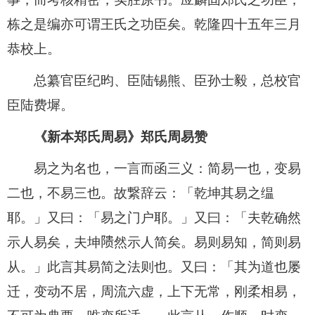
栋之是编亦可谓王氏之功臣矣。乾隆四十五年三月
恭校上。
总纂官臣纪昀、臣陆锡熊、臣孙士毅，总校官
臣陆费墀。
《新本郑氏周易》郑氏周易赞
易之为名也，一言而函三义：简易一也，变易
二也，不易三也。故繋辞云：「乾坤其易之缊
耶。」又曰：「易之门户耶。」又曰：「夫乾确然
示人易矣，夫坤𬯎然示人简矣。易则易知，简则易
从。」此言其易简之法则也。又曰：「其为道也屡
迁，变动不居，周流六虚，上下无常，刚柔相易，