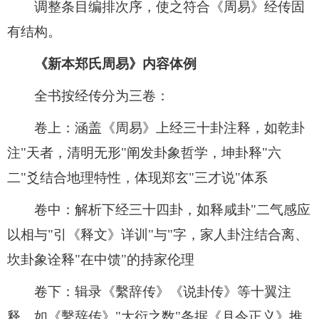
调整条目编排次序，使之符合《周易》经传固
有结构。
《新本郑氏周易》内容体例
全书按经传分为三卷：
卷上：涵盖《周易》上经三十卦注释，如乾卦
注"天者，清明无形"阐发卦象哲学，坤卦释"六
二"爻结合地理特性，体现郑玄"三才说"体系
卷中：解析下经三十四卦，如释咸卦"二气感应
以相与"引《释文》详训"与"字，家人卦注结合离、
坎卦象诠释"在中馈"的持家伦理
卷下：辑录《繫辞传》《说卦传》等十翼注
释，如《繫辞传》"大衍之数"条据《月令正义》推