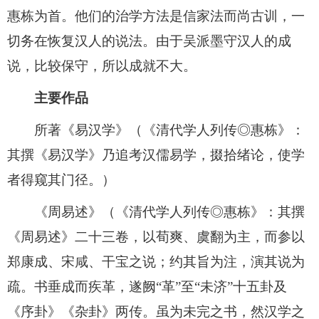
惠栋为首。他们的治学方法是信家法而尚古训，一
切务在恢复汉人的说法。由于吴派墨守汉人的成
说，比较保守，所以成就不大。
主要作品
所著《易汉学》（《清代学人列传◎惠栋》：
其撰《易汉学》乃追考汉儒易学，掇拾绪论，使学
者得窥其门径。）
《周易述》（《清代学人列传◎惠栋》：其撰
《周易述》二十三卷，以荀爽、虞翻为主，而参以
郑康成、宋咸、干宝之说；约其旨为注，演其说为
疏。书垂成而疾革，遂阙“革”至“未济”十五卦及
《序卦》《杂卦》两传。虽为未完之书，然汉学之