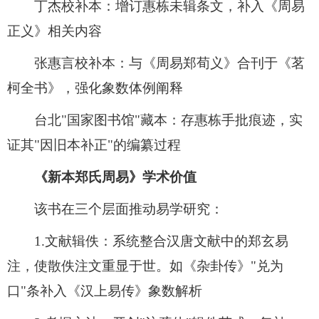
丁杰校补本：增订惠栋未辑条文，补入《周易
正义》相关内容
张惠言校补本：与《周易郑荀义》合刊于《茗
柯全书》，强化象数体例阐释
台北"国家图书馆"藏本：存惠栋手批痕迹，实
证其"因旧本补正"的编纂过程
《新本郑氏周易》学术价值
该书在三个层面推动易学研究：
1.文献辑佚：系统整合汉唐文献中的郑玄易
注，使散佚注文重显于世。如《杂卦传》"兑为
口"条补入《汉上易传》象数解析