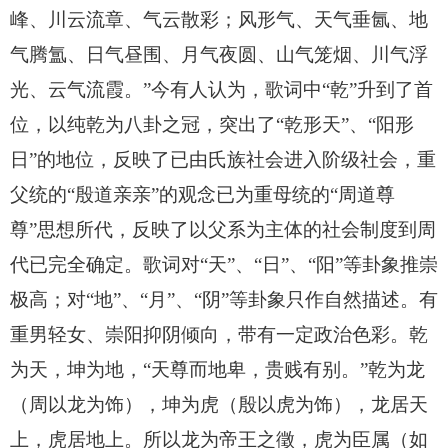
峰、川云流章、气云散彩；风形气、天气垂氤、地
气腾氲、日气昼围、月气夜圆、山气笼烟、川气浮
光、云气流霞。”今有人认为，歌词中“乾”升到了首
位，以纯乾为八卦之冠，突出了“乾形天”、“阳形
日”的地位，反映了已由氏族社会进入阶级社会，重
父统的“殷道亲亲”的观念已为重母统的“周道尊
尊”思想所代，反映了以父系为主体的社会制度到周
代已完全确定。歌词对“天”、“日”、“阳”等卦象推崇
极高；对“地”、“月”、“阴”等卦象只作自然描述。有
重男轻女、崇阳抑阴倾向，带有一定政治色彩。乾
为天，坤为地，“天尊而地卑，贵贱有别。”乾为龙
（周以龙为饰），坤为虎（殷以虎为饰），龙居天
上，虎居地上。所以龙为帝王之徵，虎为臣属（如