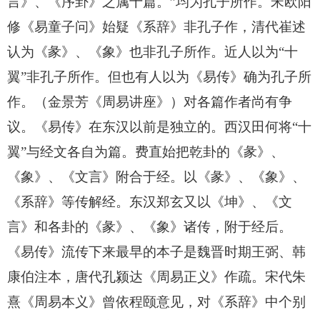
言》、《序卦》之属十篇。”均为孔子所作。宋欧阳
修《易童子问》始疑《系辞》非孔子作，清代崔述
认为《彖》、《象》也非孔子所作。近人以为“十
翼”非孔子所作。但也有人以为《易传》确为孔子所
作。（金景芳《周易讲座》）对各篇作者尚有争
议。《易传》在东汉以前是独立的。西汉田何将“十
翼”与经文各自为篇。费直始把乾卦的《彖》、
《象》、《文言》附合于经。以《彖》、《象》、
《系辞》等传解经。东汉郑玄又以《坤》、《文
言》和各卦的《彖》、《象》诸传，附于经后。
《易传》流传下来最早的本子是魏晋时期王弼、韩
康伯注本，唐代孔颍达《周易正义》作疏。宋代朱
熹《周易本义》曾依程颐意见，对《系辞》中个别