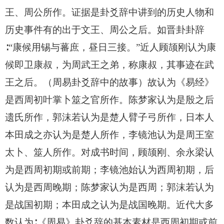
王、周公所作。证据是卦爻辞中讲到的历史人物和
历史事件有的出于文王、周公之后。如晋卦卦辞
∶“康候用锡与蕃庶，昼日三接。”近人顾颉刚认为康
候即卫康叔，为周武王之弟，称康叔，其事迹在武
王之后。（周易卦爻辞中的故事）故认为《易经》
是西周初叶掌卜筮之官所作。陈梦家认为是殷之后
遗氏所作，郭沫若认为是楚人臂子弓所作，日本人
本田成之亦认为是楚人所作，李镜池认为是周王室
太卜、筮人所作。对成书时间，顾颉刚、余永梁认
为是西周初期或前期；李镜池始认为西周初期，后
认为是西周晚期；陈梦家认为是西周；郭沫若认为
是战国初期；本田成之认为是战国晚期。近代大多
数认为∶《周易》卦爻辞的基本素材是西周初期或前