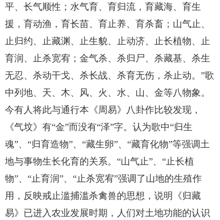
平、长气顺性；水气育、育归流，育藏海、育生
援，育动渔，育长苗、育止养、育杀畜；山气止、
止归约、止藏渊、止生貌、止动济、止长植物、止
育润、止杀宽宥；金气杀、杀归尸、杀藏基、杀生
无忍、杀动干戈、杀长战、杀育无伤，杀止动。”歌
中列地、天、木、风、火、水、山、金等八物象。
今有人将此与通行本《周易》八卦作比较发现，
《气坟》有“金”而没有“泽”字。认为歌中“归生
魂”、“归育造物”、“藏生卵”、“藏育化物”等强调土
地与事物生长化育的关系。“山气止”、“止长植
物”、“止育润”、“止杀宽宥”强调了山地的生殖作
用，反映戒止滥捕滥杀禽兽的思想，说明《归藏
易》已进入农业发展时期，人们对土地功能的认识