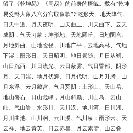
留了《乾坤易》《周易》的前身的概貌。载有“乾坤
易爻卦大象八宫分宫取象歌”∶“乾形天、地天降气、
日天中道、月天夜明、山天曲上、川天曲下、云天
成阴，气天习蒙；坤形地、天地圆丘、日地圜宫、
月地斜曲、山地险径、川地广平，云地高林、气地
下湿；阳形日、天日昭明、地日景随、月日从朔、
山日沉西、川日流光、云日蔽雾、气日昏部、阴形
月、天日淫、地月伏辉、日月代明、山月升腾、山
月东浮、云月藏宫、气月冥阴；土形山、天山岳、
地山磐石、日山危峰，月山斜巅、川山岛、云山
岫、气山岩；水形川、天川汉、地川河、日川湖、
月川曲池、山川涧、云川溪、气川泉；雨形云、天
云祥、地云黄英、日云赤昙、月云素雯、山云叠