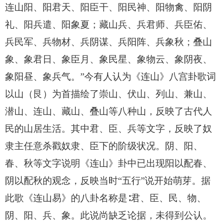
连山阳、阳君天、阳臣干、阳民神、阳物禽、阳阴
礼、阳兵遣、阳象夏；藏山兵、兵君师、兵臣佑、
兵民军、兵物材、兵阴谋、兵阳阵、兵象秋；叠山
象、象君日、象臣月、象民星、象物云、象阴夜、
象阳昼、象兵气。”今有人认为《连山》八宫卦歌词
以山（艮）为首描绘了崇山、伏山、列山、兼山、
潜山、连山、藏山、叠山等八种山，反映了古代人
民的山居生活。其中君、臣、兵等文字，反映了奴
隶主任意杀戳奴隶、臣下的阶级状况。阴、阳、
春、秋等文字说明《连山》卦中已出现阳以配春、
阴以配秋的观念，反映当时“五行”说开始萌芽。据
此歌《连山易》的八卦名称是∶君、臣、民、物、
阴、阳、兵、象。此说尚缺乏论据，未得到公认。