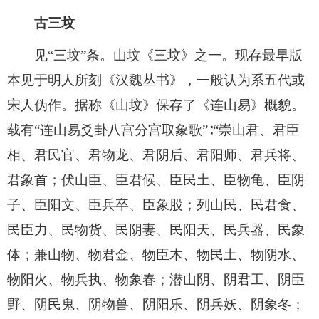
古三坟
见“三坟”条。山坟《三坟》之一。现存最早版
本见于明人所刻《汉魏丛书》，一般认为系五代或
宋人伪作。据称《山坟》保存了《连山易》概貌。
载有“连山易爻卦八宫分宫取象歌”∶“崇山君、君臣
相、君民官、君物龙、君阴后、君阳师、君兵将、
君象首；伏山臣、臣君候、臣民土、臣物龟、臣阴
子、臣阳文、臣兵卒、臣象股；列山民、民君食、
民臣力、民物货、民阴妻、民阳天、民兵器、民象
体；兼山物、物君金、物臣木、物民土、物阴水、
物阳火、物兵执、物象春；潜山阴、阴君工、阴臣
野、阴民鬼、阴物兽、阴阳乐、阴兵妖、阴象冬；