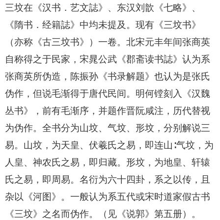
三坟在《汉书．艺文誌》、东汉刘歆《七略》、
《隋书．经籍誌》中均未提及。现有《三坟书》
（亦称《古三坟书》）一卷。北宋元丰年间张商英
自称得之于民家，宋晁公武《郡斋读书誌》认为系
张商英所伪造，陈振孙《书录解题》也认为是张氏
伪作，但说毛渐得于唐代民间。明何镗刻入《汉魏
丛书》，前有毛渐序，并题作晋阮咸注，历代替视
为伪作。全书分为山坟、气坟、形坟，分别解说三
易。山坟，为天皇、伏羲氏之易，即连山∶气坟，为
人皇、神农氏之易，即归藏。形坟，为地皇、轩辕
氏之易，即周易。名衍为六十四卦，系之以传，且
杂以《河图》。一般认为系五代或宋时道家假古书
《三坟》之名而伪作。（见《说郭》第五册）。