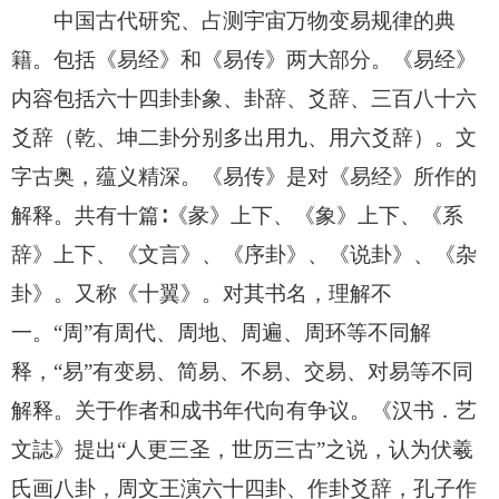
中国古代研究、占测宇宙万物变易规律的典
籍。包括《易经》和《易传》两大部分。《易经》
内容包括六十四卦卦象、卦辞、爻辞、三百八十六
爻辞（乾、坤二卦分别多出用九、用六爻辞）。文
字古奥，蕴义精深。《易传》是对《易经》所作的
解释。共有十篇∶《彖》上下、《象》上下、《系
辞》上下、《文言》、《序卦》、《说卦》、《杂
卦》。又称《十翼》。对其书名，理解不
一。“周”有周代、周地、周遍、周环等不同解
释，“易”有变易、简易、不易、交易、对易等不同
解释。关于作者和成书年代向有争议。《汉书．艺
文誌》提出“人更三圣，世历三古”之说，认为伏羲
氏画八卦，周文王演六十四卦、作卦爻辞，孔子作