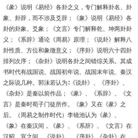
《彖》说明《易经》各卦之义，专门解释卦名、卦
象、卦辞，而不涉及爻辞；《象》说明《易经》各
卦的卦象、爻象；《文言》专门解释乾、坤两卦卦
义；《系辞》通论《周易》原理；《说卦》解释八
卦性质、方位和象徵意义；《序卦》说明六十四卦
排列次序；《杂卦》说明各卦之间错综关系。其成
书时代有战国说、战国初年说、战国末年说、秦汉
之际说几种。郭沫若认为∶《说卦》、《序卦》、
《杂卦》是秦以前作品；《彖》、《系辞》、《文
言》是秦时荀子门徒所作。《象》又在《彖》之
后。（周易之制作时代）李镜池认为《彖》、
《象》在秦汉间，《彖》、《系辞》、《文言》在
汉昭、宣之间，《说卦》、《序卦》《杂卦》在