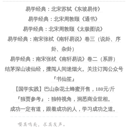
易学经典：北宋苏轼《东坡易传》
易学经典：北宋周敦颐《通书》
易学经典：北宋周敦颐《太极图说》
易学经典：南宋张栻《南轩易说》卷三（说卦、序
卦、杂卦）
易学经典：南宋张栻《南轩易说》卷二（系辞）
结茅深山读仙经，擅闯人间迷烟火。关注订阅公众号
『书仙笙』
【国学实践】巴山杂花土蜂蜜开售，180元/斤
『独贾参考』：独特视角，洞悉商业世相。
成功一定有道，跟着成功的人，学习成功之道。