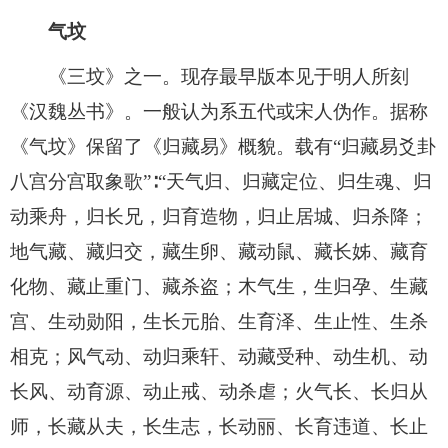
气坟
《三坟》之一。现存最早版本见于明人所刻
《汉魏丛书》。一般认为系五代或宋人伪作。据称
《气坟》保留了《归藏易》概貌。载有“归藏易爻卦
八宫分宫取象歌”∶“天气归、归藏定位、归生魂、归
动乘舟，归长兄，归育造物，归止居城、归杀降；
地气藏、藏归交，藏生卵、藏动鼠、藏长姊、藏育
化物、藏止重门、藏杀盗；木气生，生归孕、生藏
宫、生动勋阳，生长元胎、生育泽、生止性、生杀
相克；风气动、动归乘轩、动藏受种、动生机、动
长风、动育源、动止戒、动杀虐；火气长、长归从
师，长藏从夫，长生志，长动丽、长育违道、长止