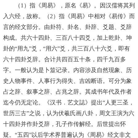
（1）指《周易》，原名《易》。因汉儒将其列
入六经，故称。（2）指《周易》中相对《易传》而
言的经文部分。由卦符、卦名、卦辞、爻题、爻辞
构成。共六十四卦、三百八十四爻，加上乾卦、坤
卦的“用九”爻，“用六”爻，共三百八十六爻，即有
六十四卦爻辞。合计共四百五十条，四千九百多
字。一般认为是卜筮记录。内容涉及自然现象、历
史人物事件、人事行为得失、吉凶断语。可分为象
占之辞、叙事之辞、占兆之辞。其成书年代及作者
迄今仍无定论。《汉书．艺文誌》提出“人更三圣，
世历三古”之说，认为伏羲氏画八卦，周文王演为六
十四卦并作卦爻辞，孔子作传解经。后世提出怀
疑。“五四”以后学术界普遍认为《周易》经文非文