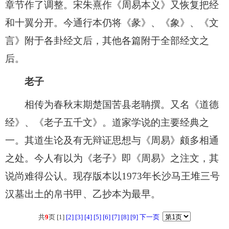
章节作了调整。宋朱熹作《周易本义》又恢复把经
和十翼分开。今通行本仍将《彖》、《象》、《文
言》附于各卦经文后，其他各篇附于全部经文之
后。
老子
相传为春秋末期楚国苦县老聃撰。又名《道德
经》、《老子五千文》。道家学说的主要经典之
一。其道生论及有无辩证思想与《周易》颇多相通
之处。今人有以为《老子》即《周易》之注文，其
说尚难得公认。现存版本以1973年长沙马王堆三号
汉墓出土的帛书甲、乙抄本为最早。
共
9
页 [1]
[2]
[3]
[4]
[5]
[6]
[7]
[8]
[9]
下一页