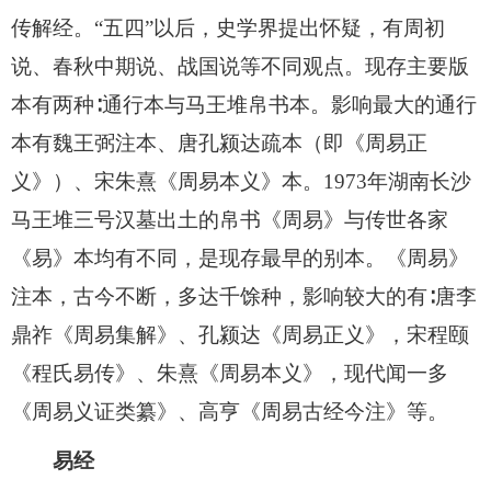
传解经。“五四”以后，史学界提出怀疑，有周初
说、春秋中期说、战国说等不同观点。现存主要版
本有两种∶通行本与马王堆帛书本。影响最大的通行
本有魏王弼注本、唐孔颍达疏本（即《周易正
义》）、宋朱熹《周易本义》本。1973年湖南长沙
马王堆三号汉墓出土的帛书《周易》与传世各家
《易》本均有不同，是现存最早的别本。《周易》
注本，古今不断，多达千馀种，影响较大的有∶唐李
鼎祚《周易集解》、孔颍达《周易正义》，宋程颐
《程氏易传》、朱熹《周易本义》，现代闻一多
《周易义证类纂》、高亨《周易古经今注》等。
易经