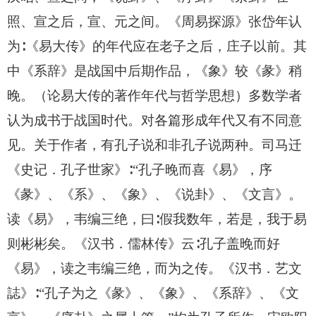
照、宣之后，宣、元之间。《周易探源》张岱年认
为∶《易大传》的年代应在老子之后，庄子以前。其
中《系辞》是战国中后期作品，《象》较《彖》稍
晚。（论易大传的著作年代与哲学思想）多数学者
认为成书于战国时代。对各篇形成年代又有不同意
见。关于作者，有孔子说和非孔子说两种。司马迁
《史记．孔子世家》∶“孔子晚而喜《易》，序
《彖》、《系》、《象》、《说卦》、《文言》。
读《易》，韦编三绝，曰∶假我数年，若是，我于易
则彬彬矣。《汉书．儒林传》云∶孔子盖晚而好
《易》，读之韦编三绝，而为之传。《汉书．艺文
誌》∶“孔子为之《彖》、《象》、《系辞》、《文