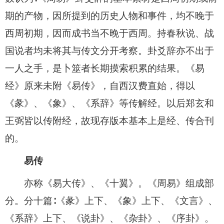
期的产物，因所提到的历史人物和事件，均不晚于
西周初期，因而成书当不晚于西周。持春秋说、战
国说者均未将其与传文分开考察。卦爻辞亦不出于
一人之手，是卜筮者长期摸索积累的结果。《易
经》原来未附《易传》，自西汉费直始，得以
《彖》、《象》、《系辞》等传解经。以后郑玄和
王弼皆以传附经，故现存版本基本上是经、传合刊
的。
易传
亦称《易大传》、《十翼》。《周易》组成部
分。分十篇∶《彖》上下、《象》上下、《文言》、
《系辞》上下、《说卦》、《杂卦》、《序卦》。