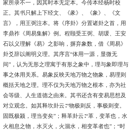
家所录不一，因其时本无定本。今传本经杨时校
正。其书只解上下经文、《彖》、《象》、《文
言》，用王弼注本。将《序卦》分置诸卦之首，用
李鼎祚《周易集解》例。程颐受王弼、胡瑗、王安
石以义理解《易》之影响，摒弃象数，借《周易》
卦爻辞以阐明义理。其序言“体用一源，显微无
间”，认为无形之理寓于有形之象中，理与象即理与
事之体用关系。易象反映天地万物之物象，易理则
概括天地之理。理不仅为天地万物之根本，亦为社
会等级、人生道德之由来。其书还含有变易思想及
对立观念。如其释坎卦云∶“物极则反，事极则变。
固既极颍，理当变矣”；释革卦云∶“革，变革也，水
火相息之物，水灭火，火涸水，相变革者也”；“时