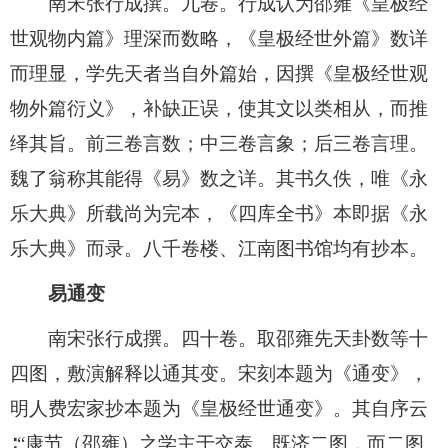
南宋张行成撰。九卷。行成认为邵雍《皇极经
世观物内篇》理深而数略，《皇极经世外篇》数详
而理显，学先天者当自外篇始，因撰《皇极经世观
物外篇衍义》，补缺正误，使其文以类相从，而推
绎其旨。前三卷言数；中三卷言象；后三卷言理。
魏了翁称其能得《易》数之详。其书久佚，唯《永
乐大典》所载尚为完本，《四库全书》本即据《永
乐大典》而录。八千卷楼、江南图书馆均有抄本。
易通变
南宋张行成撰。四十卷。取邵雍先天卦数等十
四图，敷演解释以通其变。宋刻本题为《通变》，
明人费宏家抄本题为《皇极经世通变》。其自序云
∶“康节（邵雍）之学主于交泰、既济二图，而二图