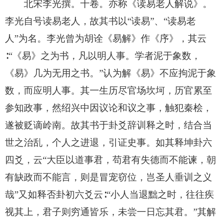
北宋李光撰。十卷。亦称《读易老人解说》。
李光自号读易老人，故其书以“读易”、“读易老
人”为名。李光曾为胡诠《易解》作《序》，其云
∶“《易》之为书，凡以明人事。学者泥于象数，
《易》几为无用之书。”认为解《易》不应拘泥于象
数，而应明人事。其一生历尽官场坎坷，历官累至
参知政事，然绍兴中因议论和议之事，触犯秦桧，
遂被贬谪岭南。故其书于卦爻辞训释之时，结合当
世之治乱，个人之进退，引证史事。如其释坤卦六
四爻，云“大臣以道事君，苟君有失德而不能谏，朝
有缺政而不能言，则是冒宠窃位，岂圣人垂训之义
哉”又如释否卦初六爻云∶“小人当退黜之时，往往疾
视其上，君子则穷通皆乐，未尝一日忘其君。”其解