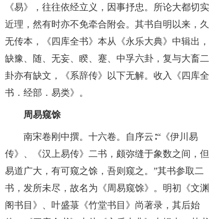
《易》，往往依经立义，因事抒忠。所论大都切实
近理，然有时亦不免牵合附会。其书自明以来，久
无传本，《四库全书》本从《永乐大典》中辑出，
缺豫、随、无妄、睽、蹇、中孚六卦，复与大畜二
卦亦有缺文，《系辞传》以下无解。收入《四库全
书．经部．易类》。
周易窥馀
南宋卷刚中撰。十六卷。自序云∶“《伊川易
传》、《汉上易传》二书，颇弥缝于象数之间，但
易道广大，有可窥之馀，吾则窥之。”其书参取二
书，发所未尽，故名为《周易窥馀》。明初《文渊
阁书目》、叶盛菉《竹堂书目》尚著录，其后始