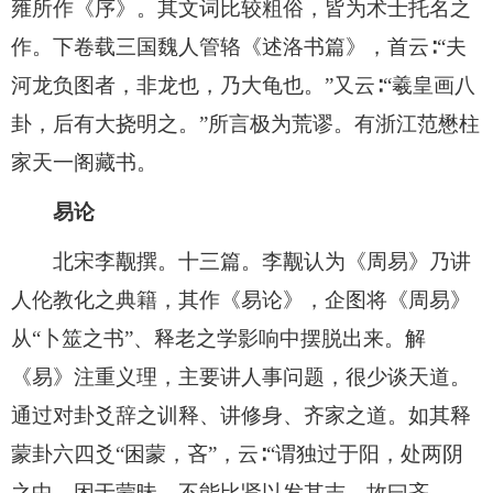
雍所作《序》。其文词比较粗俗，皆为术士托名之
作。下卷载三国魏人管辂《述洛书篇》，首云∶“夫
河龙负图者，非龙也，乃大龟也。”又云∶“羲皇画八
卦，后有大挠明之。”所言极为荒谬。有浙江范懋柱
家天一阁藏书。
易论
北宋李觏撰。十三篇。李觏认为《周易》乃讲
人伦教化之典籍，其作《易论》，企图将《周易》
从“卜筮之书”、释老之学影响中摆脱出来。解
《易》注重义理，主要讲人事问题，很少谈天道。
通过对卦爻辞之训释、讲修身、齐家之道。如其释
蒙卦六四爻“困蒙，吝”，云∶“谓独过于阳，处两阴
之中，困于蒙昧，不能比贤以发其志，故曰吝