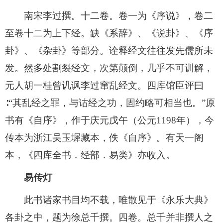
南宋李过撰。十二卷。卷一为《序说》，卷二
至卷十二为上下经。缺《系辞》、《说卦》、《序
卦》、《杂卦》等部分。诠释经文往往发先儒所未
发。然多处割裂经文，次第颠倒，几乎不可训解，
元人胡一桂曾讥讽李过窜乱经文。四库馆臣评曰
∶“其乱经之罪，与诂经之功，固约略可相当也。”原
书有《自序》，作于庆元戊午（公元1198年），今
传本为浙江吴玉墀藏本，佚《自序》。有天一阁
本，《四库全书．经部．易类》亦收入。
易传灯
此书诸家书目均不载，唯散见于《永乐大典》
各卦之中，题为徐总千撰。四卷。总千并非撰人之