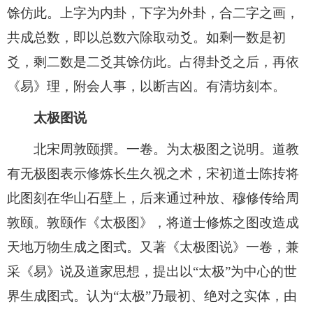
馀仿此。上字为内卦，下字为外卦，合二字之画，
共成总数，即以总数六除取动爻。如剩一数是初
爻，剩二数是二爻其馀仿此。占得卦爻之后，再依
《易》理，附会人事，以断吉凶。有清坊刻本。
太极图说
北宋周敦颐撰。一卷。为太极图之说明。道教
有无极图表示修炼长生久视之术，宋初道士陈抟将
此图刻在华山石壁上，后来通过种放、穆修传给周
敦颐。敦颐作《太极图》，将道士修炼之图改造成
天地万物生成之图式。又著《太极图说》一卷，兼
采《易》说及道家思想，提出以“太极”为中心的世
界生成图式。认为“太极”乃最初、绝对之实体，由