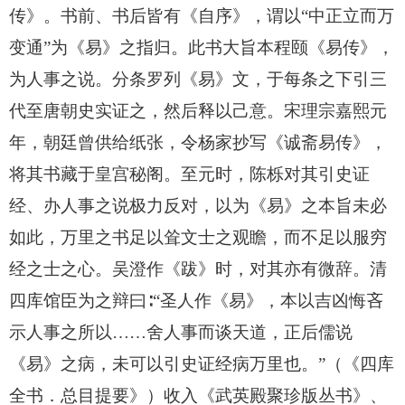
传》。书前、书后皆有《自序》，谓以“中正立而万
变通”为《易》之指归。此书大旨本程颐《易传》，
为人事之说。分条罗列《易》文，于每条之下引三
代至唐朝史实证之，然后释以己意。宋理宗嘉熙元
年，朝廷曾供给纸张，令杨家抄写《诚斋易传》，
将其书藏于皇宫秘阁。至元时，陈栎对其引史证
经、办人事之说极力反对，以为《易》之本旨未必
如此，万里之书足以耸文士之观瞻，而不足以服穷
经之士之心。吴澄作《跋》时，对其亦有微辞。清
四库馆臣为之辩曰∶“圣人作《易》，本以吉凶悔吝
示人事之所以……舍人事而谈天道，正后儒说
《易》之病，未可以引史证经病万里也。”（《四库
全书．总目提要》）收入《武英殿聚珍版丛书》、