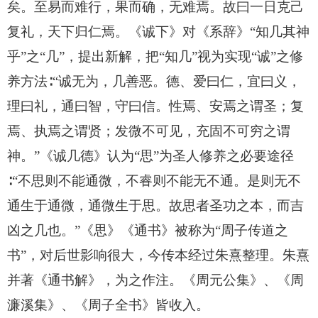
矣。至易而难行，果而确，无难焉。故曰一日克己
复礼，天下归仁焉。《诚下》对《系辞》“知几其神
乎”之“几”，提出新解，把“知几”视为实现“诚”之修
养方法∶“诚无为，几善恶。德、爱曰仁，宜曰义，
理曰礼，通曰智，守曰信。性焉、安焉之谓圣；复
焉、执焉之谓贤；发微不可见，充固不可穷之谓
神。”《诚几德》认为“思”为圣人修养之必要途径
∶“不思则不能通微，不睿则不能无不通。是则无不
通生于通微，通微生于思。故思者圣功之本，而吉
凶之几也。”《思》《通书》被称为“周子传道之
书”，对后世影响很大，今传本经过朱熹整理。朱熹
并著《通书解》，为之作注。《周元公集》、《周
濂溪集》、《周子全书》皆收入。