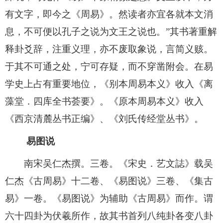
有文字，即今之《周易》。然读者亦宜各就本文消
息，不可便以孔子之说为文王之说也。”其书著重解
释卦爻辞，注重义理，亦不废取象说，言简义赅。
于其不可通之处，宁可存疑，而不穿凿附会。在易
学史上占有重要地位，《别本周易本义》收入《离
藻堂．四库全书荟要》。《原本周易本义》收入
《西京清麓丛书正编》、《刘氏传经堂丛书》。
易图说
南宋吴仁杰撰。三卷。《宋史．艺文誌》载吴
仁杰《古周易》十二卷、《易图说》三卷、《集古
易》一卷。《易图说》为辅助《古周易》而作。谓
六十四卦为伏羲所作，故其书首列八纯卦各变八卦