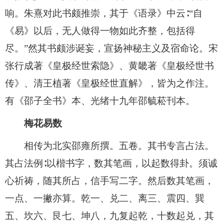
响。朱熹对此书颇推崇，其于《语录》中云∶“自
《易》以后，无人做得一物如此齐整，包括得
尽。”然其书颇涉诞妄，宣扬神秘主义及宿命论。宋
张行成著《皇极经世索隐》、黄畿著《皇极经世书
传》、清王植著《皇极经世直解》，皆为之作注。
有《邵子全书》本、光绪十九年邵毓菘刊本。
梅花易数
相传为北实邵雍所撰。五卷。其书专言占法。
其占法例∶以楷书字，数其笔画，以起数得卦。须诚
心祈祷，随其所占，信手写二字。然后数其笔画，
一点、一撇亦算。乾一、兑二、离三、震四、巽
五、坎六、艮七、坤八，九复起乾，十数起兑，其