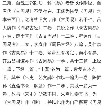
二篇。自魏王弼以后，解《易》者皆以传附经。至
唐代《古周易》不复存在。宋儒为恢复《周易》之
本来面目，遂考核旧文，作《古周易》若干种。吕
大防作《周易古经》二卷，晁说之作《录古周易》
八卷，薛季宣作《古文周易》十二卷，程迥作《古
周易考》二卷，李寿作《周易古经》八篇，吴仁杰
作《古周易》十二卷。诸家互有考定，而小有异。
其后吕祖谦亦作《古周易》一卷，共十二篇，上经
一篇，下经一篇，“十翼”各为一篇，遂复古本之
旧。其书《宋史．艺文誌》作以一篇为一卷，陈振
孙《直斋书录．解题》作十二卷，其以一篇为一
卷，故与《宋史》所载不同。朱熹推崇其书，为
《古周易》作《跋》，并以此作为自己撰写《周易