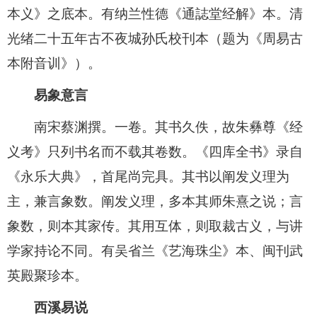
本义》之底本。有纳兰性德《通誌堂经解》本。清
光绪二十五年古不夜城孙氏校刊本（题为《周易古
本附音训》）。
易象意言
南宋蔡渊撰。一卷。其书久佚，故朱彝尊《经
义考》只列书名而不载其卷数。《四库全书》录自
《永乐大典》，首尾尚完具。其书以阐发义理为
主，兼言象数。阐发义理，多本其师朱熹之说；言
象数，则本其家传。其用互体，则取裁古义，与讲
学家持论不同。有吴省兰《艺海珠尘》本、闽刊武
英殿聚珍本。
西溪易说