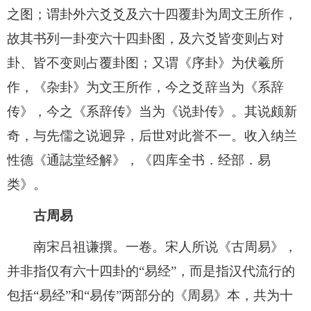
之图；谓卦外六爻爻及六十四覆卦为周文王所作，
故其书列一卦变六十四卦图，及六爻皆变则占对
卦、皆不变则占覆卦图；又谓《序卦》为伏羲所
作，《杂卦》为文王所作，今之爻辞当为《系辞
传》，今之《系辞传》当为《说卦传》。其说颇新
奇，与先儒之说迥异，后世对此誉不一。收入纳兰
性德《通誌堂经解》，《四库全书．经部．易
类》。
古周易
南宋吕祖谦撰。一卷。宋人所说《古周易》，
并非指仅有六十四卦的“易经”，而是指汉代流行的
包括“易经”和“易传”两部分的《周易》本，共为十