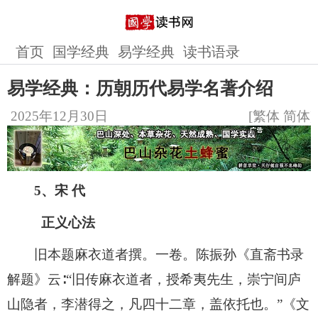
首页
国学经典
易学经典
读书语录
易学经典：历朝历代易学名著介绍
2025年12月30日
[
繁体
简体
]
5、宋 代
正义心法
旧本题麻衣道者撰。一卷。陈振孙《直斋书录
解题》云∶“旧传麻衣道者，授希夷先生，崇宁间庐
山隐者，李潜得之，凡四十二章，盖依托也。”《文