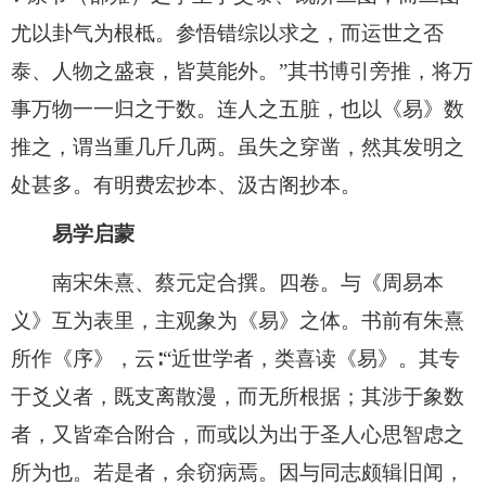
尤以卦气为根柢。参悟错综以求之，而运世之否
泰、人物之盛衰，皆莫能外。”其书博引旁推，将万
事万物一一归之于数。连人之五脏，也以《易》数
推之，谓当重几斤几两。虽失之穿凿，然其发明之
处甚多。有明费宏抄本、汲古阁抄本。
易学启蒙
南宋朱熹、蔡元定合撰。四卷。与《周易本
义》互为表里，主观象为《易》之体。书前有朱熹
所作《序》，云∶“近世学者，类喜读《易》。其专
于爻义者，既支离散漫，而无所根据；其涉于象数
者，又皆牵合附合，而或以为出于圣人心思智虑之
所为也。若是者，余窃病焉。因与同志颇辑旧闻，