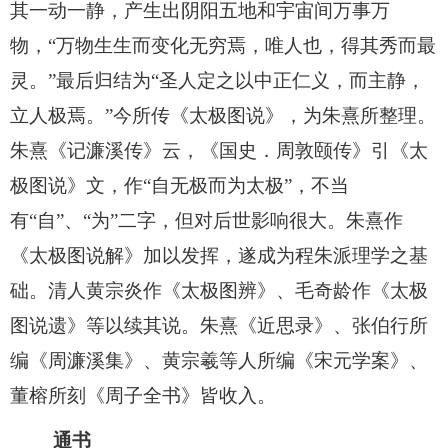
其一动一静，产生出阴阳五地和宇宙间万事万
物，“万物生生而变化无穷焉，唯人也，得其秀而最
灵。”最后归结为“圣人定之以中正仁义，而主静，
立人极焉。”今所传《太极图说》，为朱熹所整理。
朱熹《记濂溪传》云，《国史．周敦颐传》引《太
极图说》文，作“自无极而为太极”，不当
有“自”、“为”二字，但对后世影响很大。朱熹作
《太极图说解》加以发挥，遂成为程朱派理学之基
础。清人黄宗炎作《太极图辨》、毛奇龄作《太极
图说遗》等以续其说。朱熹《近思录》、张伯行所
编《周濂溪集》、黄宗羲等人所编《宋元学案》、
董榕所刻《周子全书》皆收入。
通书