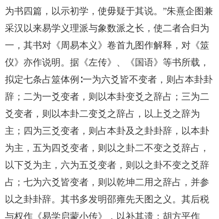
为书四篇，以示初学，使毋疑于其说。”朱熹企图兼
采汉以来易学义理派与象数派之长，使二者合归为
一，其书对《周易本义》卷首九图作解释，对《筮
仪》亦作说明。据《左传》、《国语》等书所载，
拟定七条占筮体例∶一为六爻皆不变者，则占本卦卦
辞；二为一爻变者，则以本卦变爻之辞占；三为二
爻变者，则以本卦二变爻之辞占，以上爻之辞为
主；四为三爻变者，则占本卦及之卦卦辞，以本卦
为主，五为四爻变者，则以之卦二不变之爻辞占，
以下爻为主，六为五爻变者，则以之卦不变之爻辞
占；七为六爻皆变者，则以乾坤二用之辞占，并参
以之卦卦辞。其书多发明邵雍先天图之义。其后税
与权作《易学启蒙小传》，以补其遗；胡方平作