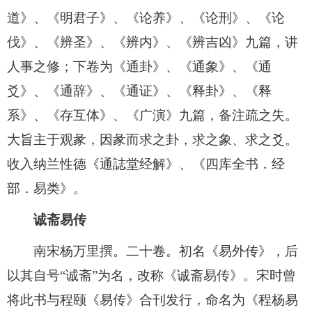
道》、《明君子》、《论养》、《论刑》、《论
伐》、《辨圣》、《辨内》、《辨吉凶》九篇，讲
人事之修；下卷为《通卦》、《通象》、《通
爻》、《通辞》、《通证》、《释卦》、《释
系》、《存互体》、《广演》九篇，备注疏之失。
大旨主于观彖，因彖而求之卦，求之象、求之爻。
收入纳兰性德《通誌堂经解》、《四库全书．经
部．易类》。
诚斋易传
南宋杨万里撰。二十卷。初名《易外传》，后
以其自号“诚斋”为名，改称《诚斋易传》。宋时曾
将此书与程颐《易传》合刊发行，命名为《程杨易