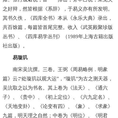
之好辩，然皆根据《系辞》，于易义亦有所发明。
其书久佚，《四库全书》本从《永乐大典》录出，
共百馀篇，每篇皆首尾完整。收入《武英殿聚珍版
丛书》、《四库易学丛刊》（1989年上海古籍出版
社出版）。
易璇玑
南宋吴沆撰。三卷。王弼《周易略例．明彖
篇》云∶“处璇玑以观大运”，“璇玑”为古之测天器，
吴沆取之以为书名。其上卷为《法天》、《通六
子》、《贵中》、《初上定位》、《六九定名》、
《天地变卦》、《论变有四》、《象》、《求彖》
九篇，明天理之自然；中卷为《明位》、《明君