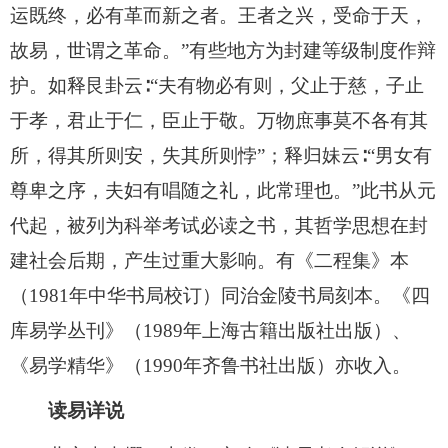
运既终，必有革而新之者。王者之兴，受命于天，
故易，世谓之革命。”有些地方为封建等级制度作辩
护。如释艮卦云∶“夫有物必有则，父止于慈，子止
于孝，君止于仁，臣止于敬。万物庶事莫不各有其
所，得其所则安，失其所则悖”；释归妹云∶“男女有
尊卑之序，夫妇有唱随之礼，此常理也。”此书从元
代起，被列为科举考试必读之书，其哲学思想在封
建社会后期，产生过重大影响。有《二程集》本
（1981年中华书局校订）同治金陵书局刻本。《四
库易学丛刊》（1989年上海古籍出版社出版）、
《易学精华》（1990年齐鲁书社出版）亦收入。
读易详说