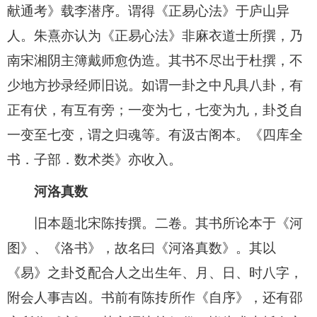
献通考》载李潜序。谓得《正易心法》于庐山异
人。朱熹亦认为《正易心法》非麻衣道士所撰，乃
南宋湘阴主簿戴师愈伪造。其书不尽出于杜撰，不
少地方抄录经师旧说。如谓一卦之中凡具八卦，有
正有伏，有互有旁；一变为七，七变为九，卦爻自
一变至七变，谓之归魂等。有汲古阁本。《四库全
书．子部．数术类》亦收入。
河洛真数
旧本题北宋陈抟撰。二卷。其书所论本于《河
图》、《洛书》，故名曰《河洛真数》。其以
《易》之卦爻配合人之出生年、月、日、时八字，
附会人事吉凶。书前有陈抟所作《自序》，还有邵