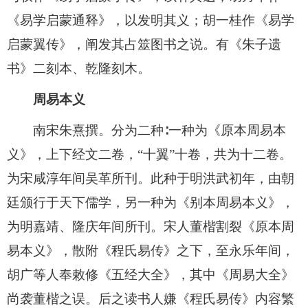
《易学启蒙通释》，以发明其义；胡一桂作《易学
启蒙翼传》，阐发其占筮图书之说。有《朱子遗
书》二刻本、乾隆刻木。
周易本义
南宋朱熹撰。分为二种∶一种为《原本周易本
义》，上下经文二卷，“十翼”十卷，共为十二卷。
为宋咸淳年间吴革所刊。此种于明洪武初年，由朝
廷颁行于天下儒学，另一种为《别本周易本义》，
为明嘉靖、隆庆年间所刊。宋人董楷割裂《原本周
易本义》，散附《程氏易传》之下，至永乐年间，
胡广等人奉敕修《五经大全》，其中《周易大全》
尚袭董楷之误。后之读书人嫌《程氏易传》内容繁