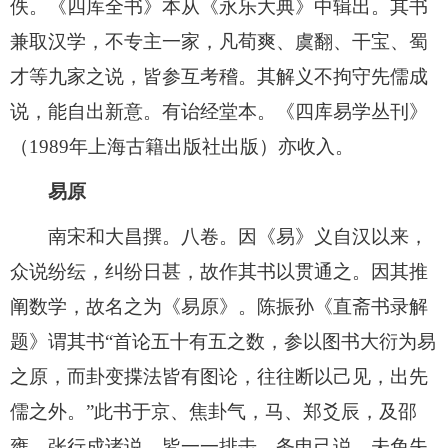
佚。《四库全书》本从《永乐大典》中辑出。其书
兼取汉学，不专主一家，凡荀爽、虞翻、干宝、蜀
才等九家之说，皆参互考稽。其解义不拘守先儒成
说，能自出新意。有诒经堂本。《四库易学丛刊》
（1989年上海古籍出版社出版）亦收入。
易原
南宋和大昌撰。八卷。因《易》义自汉以来，
众说纷纭，纠纷日甚，故作其书以贯通之。因其推
阐数学，故名之为《易原》。陈振孙《直斋书录解
题》谓其书“首论五十有五之数，参以图书大衍为易
之原，而卦变揲法皆有图论，往往断以己见，出先
儒之外。”此书于京、焦卦气，马、郑爻辰，及邵
雍、张行成诸说，皆一一排击，务申己说，未免失