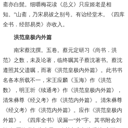
斋亦白髭。细嚼梅花读《总义》只应姬老是相
知。”山斋，乃宋易祓之别号。有诒经堂木。《四库
全书．经部易类》亦收入。
洪范皇极内外篇
南宋蔡沈撰。五卷。蔡元定研习《尚书．洪
范》之数，未及论著，临终嘱其子蔡沈著书。蔡沈
遵照其父遗嘱，而著《洪范皇极内外篇》。此书书
名各本所载不一，宋王应麟《玉海》作《洪范
数》，明王圻《续通考》作《洪范皇极内外篇》，
清朱彝尊《经义考》作《洪范内外篇》。清朱彝尊
《经义考》作《洪范内外篇》。应作《洪范皇极内
外篇》。《四库全书》误漏一“外”字。其书附会刘