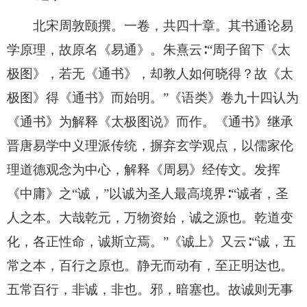
北宋周敦颐撰。一卷，共四十章。其书通论易
学原理，故原名《易通》。朱熹云∶“周子留下《太
极图》，若无《通书》，却教人如何晓得？故《太
极图》得《通书》而始明。”《语类》卷九十四认为
《通书》为解释《太极图说》而作。《通书》继承
晋唐易学中义理派传统，摒弃玄学观点，以儒家伦
理道德观念为中心，解释《周易》经传文。发挥
《中庸》之“诚，”以诚为圣人最高境界∶“诚者，圣
人之本。大哉乾元，万物资始，诚之源也。乾道变
化，各正性命，诚斯立焉。”《诚上》又云∶“诚，五
常之本，百行之原也。静无而动有，至正明达也。
五常百行，非诚，非也。邪，暗塞也。故诚则无事