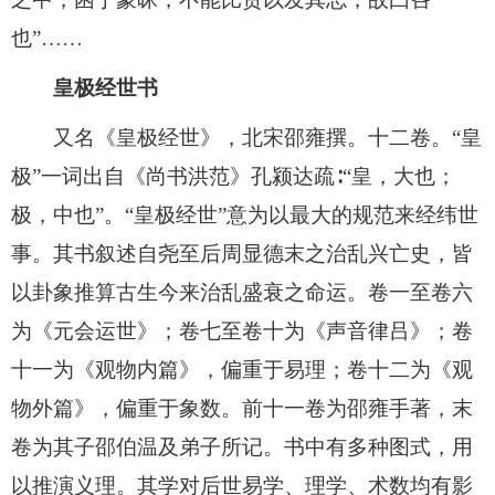
也”……
皇极经世书
又名《皇极经世》，北宋邵雍撰。十二卷。“皇
极”一词出自《尚书洪范》孔颍达疏∶“皇，大也；
极，中也”。“皇极经世”意为以最大的规范来经纬世
事。其书叙述自尧至后周显德末之治乱兴亡史，皆
以卦象推算古生今来治乱盛衰之命运。卷一至卷六
为《元会运世》；卷七至卷十为《声音律吕》；卷
十一为《观物内篇》，偏重于易理；卷十二为《观
物外篇》，偏重于象数。前十一卷为邵雍手著，末
卷为其子邵伯温及弟子所记。书中有多种图式，用
以推演义理。其学对后世易学、理学、术数均有影