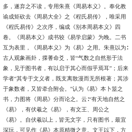
多，遂弃之不读，专用朱熹《周易本义》。奉化教
谕成矩砍去《周易大全》之《程氏易传》，唯采用
《程氏易传》之次序，编成《别本周易本义》四
卷。《周易本义》成书较《易学启蒙》为晚。二书
互为表里，《周易本义》为《易》之用。朱熹以为∶
古人观象画卦，揲蓍命爻，皆“气数之自然形于法
象，见于图书者，有以启于其心而假乎焉耳”；后来
学者“其专于文义者，既支离散漫而无所根著；其涉
于象数者，又皆牵合附会。”认为《易》本卜筮之
书，力图将《周易》分而论之。云∶“有天地自然之
《易》，有伏羲之《易》，有文王、周公之
《易》。自伏羲以上，皆无文字，只有图书，最宜
深玩，可见作《易》本原精微之意。文王以下，方