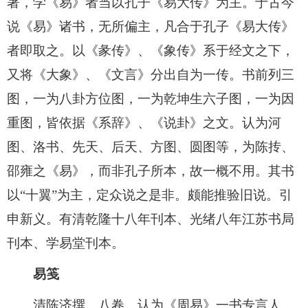
著，学《易》者当以孔子《易大传》为主。于古今
说《易》诸书，无所偏主，凡合于孔子《易大传》
者即取之。以《彖传》、《象传》系于经文之下，
又将《大象》、《文言》分出自为一传。书前列三
图，一为八卦方位图，一为乾坤生六子图，一为因
重图，皆依据《系辞》、《说卦》之文。认为河
图、洛书、先天、后天、方图、圆图等，为陈抟、
邵雍之《易》，而非孔子所本，故一概不用。其书
以“十翼”为主，定众说之是非。颇能推验旧说。引
申新义。有清乾隆十八年刊本、光绪八年江苏书局
刊本、学易堂刊本。
易笺
清陈济撰。八卷。认为《周易》一书专言人