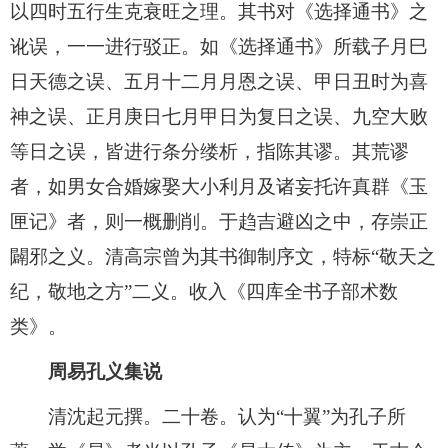
以四时五行生克衰旺之理。其书对《选择通书》之
讹误，一一进行驳正。如《选择通书》所载子月巳
日天德之误、五月十二月月恩之误、甲日丑时为喜
神之误、正月庚日七月甲日为复日之误、九空大败
等日之误，皆进行条分缕析，指陈其谬。其荒谬
者，如男女合婚嫁娶大小利月及诸妄托许真群《玉
匣记》者，则一概删削。于趋吉避凶之中，存崇正
闢邪之义。清高宗曾为其书御制序文，特标“敬天之
纪，敬地之方”二义。收入《四库全书子部术数
类》。
周易孔义集说
清沈起元撰。二十卷。认为“十翼”为孔子所