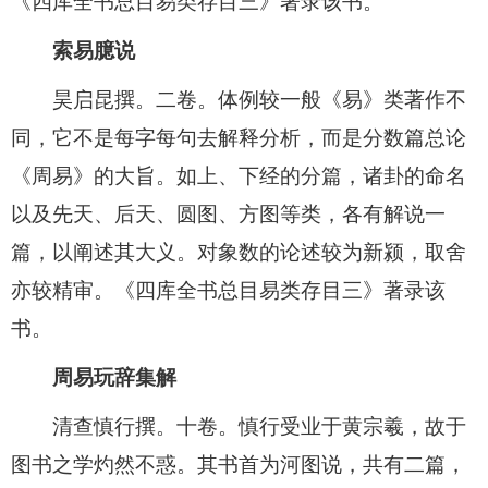
《四库全书总目易类存目三》著录该书。
索易臆说
昊启昆撰。二卷。体例较一般《易》类著作不
同，它不是每字每句去解释分析，而是分数篇总论
《周易》的大旨。如上、下经的分篇，诸卦的命名
以及先天、后天、圆图、方图等类，各有解说一
篇，以阐述其大义。对象数的论述较为新颍，取舍
亦较精审。《四库全书总目易类存目三》著录该
书。
周易玩辞集解
清查慎行撰。十卷。慎行受业于黄宗羲，故于
图书之学灼然不惑。其书首为河图说，共有二篇，