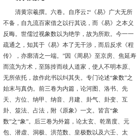
清黄宗羲撰。六卷。自序云∶“《易》广大无所
不备，自九流百家借之以行其说，而《易》之本义
反晦。世儒过视象数以为绝学，故为所欺。今一一
疏通之，知其于《易》本了无干涉，而后反求《程
传》，亦廓清之一端。”因《周易》至京房、焦延寿
而流为方术，至陈抟而歧人道家，使人不明本原、
无所依托，故作此书以纠其失。专门论述“象数”之
始末与真伪。前三卷为内篇，论河图、洛书、先
天、方位、纳甲、纳音、月建、卦气、卦变、互
卦、筮法、占法，附《原象》一文。皆言“象
数”之“象”。后三卷为外篇，论太玄、乾凿度、元
包、潜虚、洞极、洪范数、皇极数以及六壬、太