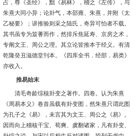
占，尊《圣经》，黜《易林》，稽之《左传》，与
朱熹大同小异；论卦气，本邵雍、朱熹，并附《太
乙秘要》；讲推验则采之陆氏，奇异可怕者不载。
其书虽专为筮蓍而作，然排斥焦延寿、京房之术，
专阐文王、周公之理。其立论皆推本于经义。有清
乾隆癸丑滋德堂刊本。《四库全书．经部．易类》
亦收入。
推易始末
清毛奇龄综核卦变之著作。四卷。认为朱熹
《周易本义》卷首虽载有卦变图，然朱熹只谓此图
为孔子之《易》，未言其为文王、周公之《易》。
因而向上稽核干宝、荀爽、虞翻诸家，凡有卦变、
卦综之说，与宋以后相生反对诸图，皆列于书中，