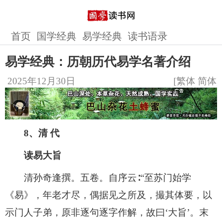
首页
国学经典
易学经典
读书语录
易学经典：历朝历代易学名著介绍
2025年12月30日
[
繁体
简体
]
8、清 代
读易大旨
清孙奇逢撰。五卷。自序云∶“至苏门始学
《易》，年老才尽，偶据见之所及，撮其体要，以
示门人子弟，原非逐句逐字作解，故曰‘大旨’。末