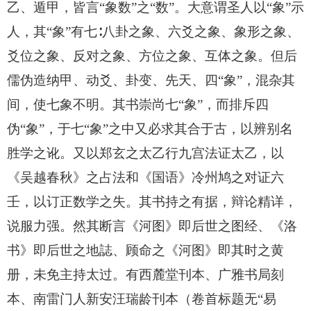
乙、遁甲，皆言“象数”之“数”。大意谓圣人以“象”示
人，其“象”有七∶八卦之象、六爻之象、象形之象、
爻位之象、反对之象、方位之象、互体之象。但后
儒伪造纳甲、动爻、卦变、先天、四“象”，混杂其
间，使七象不明。其书崇尚七“象”，而排斥四
伪“象”，于七“象”之中又必求其合于古，以辨别名
胜学之讹。又以郑玄之太乙行九宫法证太乙，以
《吴越春秋》之占法和《国语》冷州鸠之对证六
壬，以订正数学之失。其书持之有据，辩论精详，
说服力强。然其断言《河图》即后世之图经、《洛
书》即后世之地誌、顾命之《河图》即其时之黄
册，未免主持太过。有西麓堂刊本、广雅书局刻
本、南雷门人新安汪瑞龄刊本（卷首标题无“易