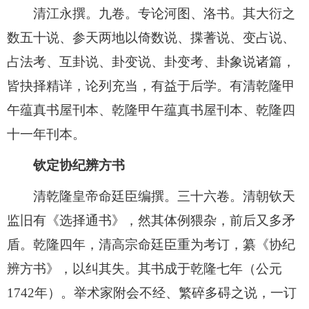
清江永撰。九卷。专论河图、洛书。其大衍之
数五十说、参天两地以倚数说、揲蓍说、变占说、
占法考、互卦说、卦变说、卦变考、卦象说诸篇，
皆抉择精详，论列充当，有益于后学。有清乾隆甲
午蕴真书屋刊本、乾隆甲午蕴真书屋刊本、乾隆四
十一年刊本。
钦定协纪辨方书
清乾隆皇帝命廷臣编撰。三十六卷。清朝钦天
监旧有《选择通书》，然其体例猥杂，前后又多矛
盾。乾隆四年，清高宗命廷臣重为考订，纂《协纪
辨方书》，以纠其失。其书成于乾隆七年（公元
1742年）。举术家附会不经、繁碎多碍之说，一订