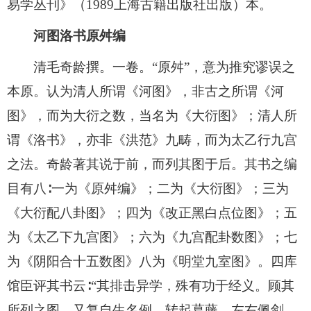
易学丛刊》（1989上海古籍出版社出版）本。
河图洛书原舛编
清毛奇龄撰。一卷。“原舛”，意为推究谬误之
本原。认为清人所谓《河图》，非古之所谓《河
图》，而为大衍之数，当名为《大衍图》；清人所
谓《洛书》，亦非《洪范》九畴，而为太乙行九宫
之法。奇龄著其说于前，而列其图于后。其书之编
目有八∶一为《原舛编》；二为《大衍图》；三为
《大衍配八卦图》；四为《改正黑白点位图》；五
为《太乙下九宫图》；六为《九宫配卦数图》；七
为《阴阳合十五数图》八为《明堂九室图》。四库
馆臣评其书云∶“其排击异学，殊有功于经义。顾其
所列之图，又复自生名例，转起葛藤。左右佩剑，