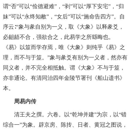
谓“否”可以“俭德避难”，“剥”可以“厚下安宅”，“归
妹”可以“永终知敝”，“女后”可以“施命告四方”。自
序云∶“象与彖自别为一义，取《大象》以释彖爻，
必龃龉不合，强欲合之，此易学之所繇晦也。
《易》以筮而学存焉，唯《大象》则纯乎《易》之
理，而不与于筮。”象与彖爻有别为一义者，然亦有
同义者，并不完全相抵触。谓《大象》不与于筮，
亦非通论。有清同治四年金陵节署刊《船山遗书》
本。
周易内传
清王夫之撰。六卷。以“乾坤并建”为宗，以“错
综合一”为象。辟京房、陈抟、日者、黄冠之图说，