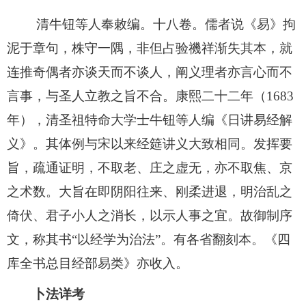
清牛钮等人奉敕编。十八卷。儒者说《易》拘
泥于章句，株守一隅，非但占验禨祥渐失其本，就
连推奇偶者亦谈天而不谈人，阐义理者亦言心而不
言事，与圣人立教之旨不合。康熙二十二年（1683
年），清圣祖特命大学士牛钮等人编《日讲易经解
义》。其体例与宋以来经筵讲义大致相同。发挥要
旨，疏通证明，不取老、庄之虚无，亦不取焦、京
之术数。大旨在即阴阳往来、刚柔进退，明治乱之
倚伏、君子小人之消长，以示人事之宜。故御制序
文，称其书“以经学为治法”。有各省翻刻本。《四
库全书总目经部易类》亦收入。
卜法详考