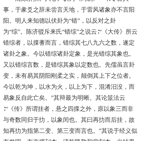
事，于彖爻之辞未尝言天地，于雷风诸象亦不言阳
阳。明人来知德以伏卦为“错”，以反对之卦
为“综”。陈济驳斥来氏“错综”之说云∶“《大传》所云
错综者，以揲蓍而言，错综其七八九六之数，遂定
诸卦之象。今以错综诸卦定象，是光错综其象也。
又以错综言数，是错综其象以定数也。先儒虽言卦
变，未有易其阴阳刚柔之实，颠倒其上下之位者。
今以乾为坤，以水为火，以上为下，混淆汨没，而
易象反自此亡矣。”其辩最为明晰。其论筮法云
∶“《传》所谓挂者，悬之四揲之外，原以象三而非
与奇数同归于扐，以象闰也。其曰再扐而后挂，故
知再扐为指第二变、第三变而言也。”其说于经义似