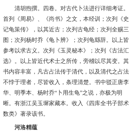
清胡煦撰。四卷。对古代卜法进行详细考证。
首列《周易》、《尚书》之文，本经训；次列《史
记龟策传》，以其近古；次列古龟经；次列全赐三
图；次列杨时乔《龟卜辨》；次列龟繇辞。以上皆
参考以求古义。次列《玉灵秘本》；次列《古法汇
选》。以上皆近代术士之所传，旁稽以尽其变。其
书内容丰富，凡古占法传于清代，以及清代之占法
不悖于理者，尽皆收入，条理清楚。书中驳正唐李
华、明季本、杨时乔“卜用生龟”之说，亦极为明
晰。有浙江吴玉墀家藏本。收入《四库全书子部术
数类》著录该书。
河洛精蕴