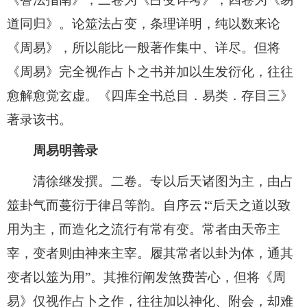
道同归》。论筮法占变，条理详明，纯以数来论
《周易》，所以能比一般著作集中、详尽。但将
《周易》完全视作占卜之书并加以生发衍化，往往
愈解愈觉玄虚。《四库全书总目．易类．存目三》
著录该书。
周易明善录
清徐继发撰。二卷。专以后天诸图为主，由占
筮卦气而蔓衍于律吕等韵。自序云∶“后天之道以致
用为主，而造化之流行有常有变。常者由天帝主
宰，变者则由神来主宰。履其常者以卦为体，通其
变者以筮为用”。其推衍阐发煞费苦心，但将《周
易》仅视作占卜之作，往往加以神化、附会，却难