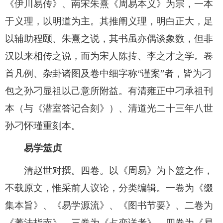
《伊川易传》、南宋朱熹《周易本义》为宗，一本
于义理，以明道为主。其推阐义理，明白正大，足
以辅助程颐、朱熹之说，其书虽亦偶谈象数，但非
汉以来相传之说，而为宋人陈抟、李之才之学。卷
首凡例、杂卦诸图及卷中细字称“谨案”者，皆为刁
包之孙刁显祖以己意所附益。有清雍正中刁承祖刊
本（与《潜室答记合刻》）、清道光二十三年八世
孙刁怀瑾重刻本。
易学筮贞
清赵世对撰。四卷。以《周易》为卜筮之作，
不载原文，惟采前人议论，分类编辑。一卷为《缀
集本旨》、《易学源流》、《图书节要》、二卷为
《蓍法指南》，三卷为《占变详考》，四卷为《易