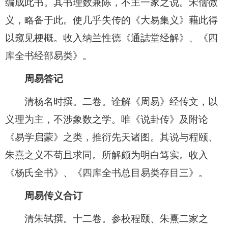
编成此书。其书理数兼陈，不主一家之说。宋儒微
义，略备于此。使几乎失传的《大易集义》藉此得
以窥见梗概。收入纳兰性德《通誌堂经解》、《四
库全书经部易类》。
周易答记
清杨名时撰。二卷。诠解《周易》经传文，以
义理为主，不涉象数之学。唯《说卦传》及附论
《易学启蒙》之类，推衍先天诸图。其说与程颐、
朱熹之义不苟且求同。所解颇为明白笃实。收入
《杨氏全书》、《四库全书总目易类存目三》。
周易传义合订
清朱轼撰。十二卷。参校程颐、朱熹二家之