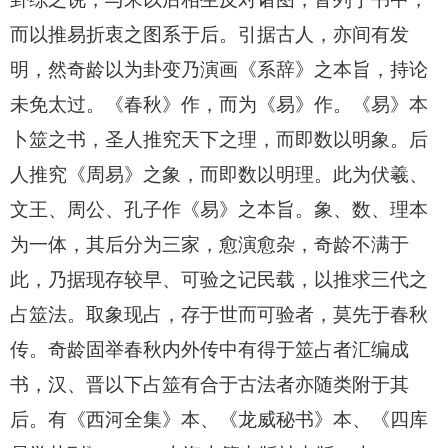
而以推易折衷之图系于后。引据古人，亦间有发
明，然奇龄以为卦变乃演画《系辞》之本旨，持论
未免太过。《春秋》作，而为《易》作。《易》本
卜筮之书，圣人推究天下之理，而即数以明象。后
人推究《周易》之象，而即数以明理。此为伏羲、
文王、周公、孔子作《易》之本旨。象、数、理本
为一体，其后分为三家，愈演愈杂，奇龄不满于
此，乃据现存较早、可验之记民载，以推求三代之
占筮法。取象现占，存于世而可验者，莫先于春秋
传。奇龄固举春秋内外传中有得于筮占者汇编成
书，汉、晋以下占筮有合于古法者亦随类附于其
后。有《西河全集》本、《龙威秘书》本、《四库