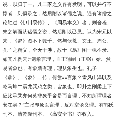
说，以归于一。凡二家之义各有发明，可以并行不
悖者，则俱录之，然后附以诸儒之说。遇有诸儒之
论胜过《伊川易传》、《周易本义》者，则舍程、
朱之解而从诸儒之说，然后附以己见。认为宋元以
来，《易》图不下数千。然与伏羲、文王、周公、
孔子之精义，全无干涉，故于《易》图一概不录。
如其凡例云∶“遗象言理，自王辅嗣（王弼）始。然
易者象也，有象斯有理，理从象生也。孔子
《彖》、《象》二传，何尝非言象？雷风山泽以及
乾马坤牛震龙巽鸡之类，皆象也。即卦之刚柔上下
应比承乘亦何莫非象乎舍是而言理，不知所谓理者
安在矣？”主张即象以言理，反对空谈义理。有鄂氏
刊本、清乾隆刊本。《高安全书》亦收入。