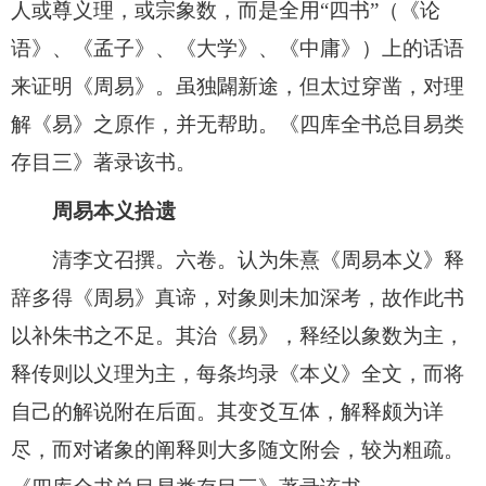
人或尊义理，或宗象数，而是全用“四书”（《论
语》、《孟子》、《大学》、《中庸》）上的话语
来证明《周易》。虽独闢新途，但太过穿凿，对理
解《易》之原作，并无帮助。《四库全书总目易类
存目三》著录该书。
周易本义拾遗
清李文召撰。六卷。认为朱熹《周易本义》释
辞多得《周易》真谛，对象则未加深考，故作此书
以补朱书之不足。其治《易》，释经以象数为主，
释传则以义理为主，每条均录《本义》全文，而将
自己的解说附在后面。其变爻互体，解释颇为详
尽，而对诸象的阐释则大多随文附会，较为粗疏。