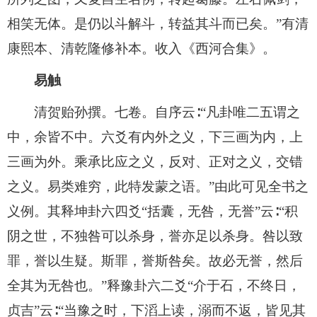
相笑无体。是仍以斗解斗，转益其斗而已矣。”有清
康熙本、清乾隆修补本。收入《西河合集》。
易触
清贺贻孙撰。七卷。自序云∶“凡卦唯二五谓之
中，余皆不中。六爻有内外之义，下三画为内，上
三画为外。乘承比应之义，反对、正对之义，交错
之义。易类难穷，此特发蒙之语。”由此可见全书之
义例。其释坤卦六四爻“括囊，无咎，无誉”云∶“积
阴之世，不独咎可以杀身，誉亦足以杀身。咎以致
罪，誉以生疑。斯罪，誉斯咎矣。故必无誉，然后
全其为无咎也。”释豫卦六二爻“介于石，不终日，
贞吉”云∶“当豫之时，下滔上读，溺而不返，皆见其