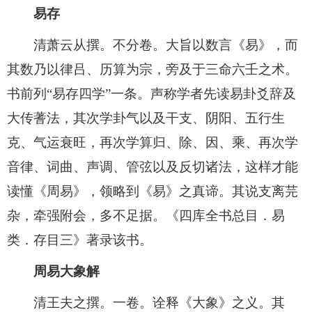
易存
清萧云从撰。不分卷。大旨以数言《易》，而
其数乃以律吕、历算为宗，旁及于三命六壬之术。
书前列“易存四学”一条。声称学者先读易卦爻辞及
大传蓍法，其次学卦气以及干支、阴阳、五行生
克、气运衰旺，再次学算归、除、因、乘、再次学
音律、词曲、声调、管弦以及反切诸法，这样才能
读懂《周易》，领略到《易》之真谛。其说支离芫
杂，牵强附会，多不足据。《四库全书总目．易
类．存目三》著录该书。
周易大象解
清王夫之撰。一卷。诠释《大象》之义。其