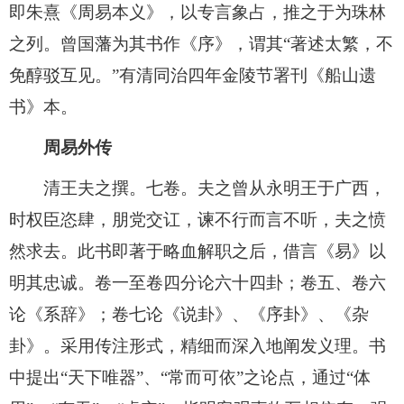
即朱熹《周易本义》，以专言象占，推之于为珠林
之列。曾国藩为其书作《序》，谓其“著述太繁，不
免醇驳互见。”有清同治四年金陵节署刊《船山遗
书》本。
周易外传
清王夫之撰。七卷。夫之曾从永明王于广西，
时权臣恣肆，朋党交讧，谏不行而言不听，夫之愤
然求去。此书即著于略血解职之后，借言《易》以
明其忠诚。卷一至卷四分论六十四卦；卷五、卷六
论《系辞》；卷七论《说卦》、《序卦》、《杂
卦》。采用传注形式，精细而深入地阐发义理。书
中提出“天下唯器”、“常而可依”之论点，通过“体