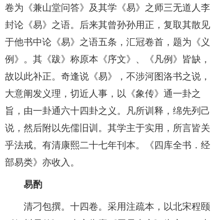
卷为《兼山堂问答》及其学《易》之师三无道人李
封论《易》之语。后来其曾孙孙用正，复取其散见
于他书中论《易》之语五条，汇冠卷首，题为《义
例》。其《跋》称原本《序文》、《凡例》皆缺，
故以此补正。奇逢说《易》，不涉河图洛书之说，
大意阐发义理，切近人事，以《象传》通一卦之
旨，由一卦通六十四卦之义。凡所训释，绵先列己
说，然后附以先儒旧训。其学主于实用，所言皆关
乎法戒。有清康熙二十七年刊本。《四库全书．经
部易类》亦收入。
易酌
清刁包撰。十四卷。采用注疏本，以北宋程颐