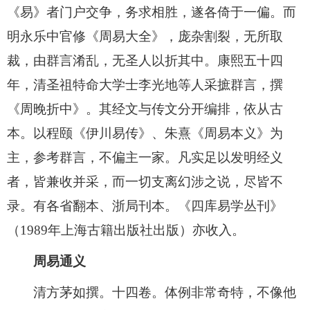
《易》者门户交争，务求相胜，遂各倚于一偏。而
明永乐中官修《周易大全》，庞杂割裂，无所取
裁，由群言淆乱，无圣人以折其中。康熙五十四
年，清圣祖特命大学士李光地等人采摭群言，撰
《周晚折中》。其经文与传文分开编排，依从古
本。以程颐《伊川易传》、朱熹《周易本义》为
主，参考群言，不偏主一家。凡实足以发明经义
者，皆兼收并采，而一切支离幻涉之说，尽皆不
录。有各省翻本、浙局刊本。《四库易学丛刊》
（1989年上海古籍出版社出版）亦收入。
周易通义
清方茅如撰。十四卷。体例非常奇特，不像他