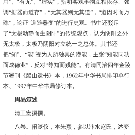
用”、“有无”、“虚实”，指明客观事物互相依存。强
调“据器而道存”，“无其器则无其道”，“道因时而万
殊”，论证“道随器变”的进行史观。书中还驳斥
了“太极动静而生阴阳”的传统观点，认为阴阳之外
无太极，太极乃阴阳对立统一之总体。其书还
把“知”、“能”视为人所独具的潜能，主张“知能同功
而成德业”，反对“尊知而贱能”。有清同治四年金陵
节署刊《船山遗书》本，1962年中华书局排印单行
本、1997年中华书局修订本。
周易筮述
清王宏撰撰。
八卷。阐筮仪，本朱熹，参以汴水赵氏，述变