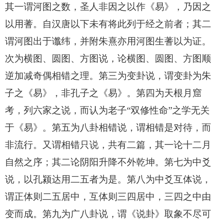
其一谓河图之数，圣人非因之以作《易》，乃因之
以用蓍。自汉唐以下未有将此列于经之前者；其二
谓河图出于谶纬，并附朱熹亦用河图生蓍以为证。
次为横图、圆图、方图说，论横图、圆图、方图顺
逆加减奇偶相错之理。第三为变卦说，谓变卦为朱
子之《易》，非孔子之《易》。第四为天根月窟
考，列六家之说，而认为老子“双修性命”之学无关
于《易》。第五为八卦相错说，谓相错是对待，而
非流行。又谓相错只说，共有二篇，其一论十二月
自然之序；其二论阴阳升降不外乾坤。第七为中爻
说，以孔颍达用二五者为是。第八为中爻互体说，
谓正体则二五居中，互体则三四居中，三四之中由
变而成。第九为广八卦说，谓《说卦》取象不尽可