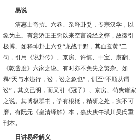
易说
清惠士奇撰。六卷。杂释卦爻，专宗汉学，以
象为主。有意矫正王弼以来空言说经之弊，故徵引
极博。如释坤卦上六爻“龙战于野，其血玄黄”二
句，引用《说卦传》、京房、许慎、干宝、虞翻、
《乾凿度》六家之说。有时亦不免失之繁杂。如
释“天与水违行，讼，讼之象也”，训至“不顺从谓
讼”，其义已明，而又引《冠子》、京房、荀爽诸家
之说。其博极群书，学有根柢，精研之处，实不可
磨。有阮元《皇清绎解》本，嘉庆庚午璜川吴氏重
刊本。
日讲易经解义