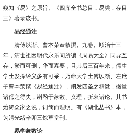
窥知《易》之原旨。《四库全书总目．易类．存目
三》著录该书。
易经通注
清傅以渐、曹本荣奉敕撰。九卷。顺治十三
年，清世祖因明代永乐间所编《周易大全》同异互
存，繁而可删，华而寡要，且其后三百年来，儒生
学士发挥经义多有可采，乃命大学士傅以渐、左庶
子曹本荣撰《易经通注》，阐发四圣之精微，衡量
诸儒之得失，斟酌于象数、义理，折衷诸论。其书
熔铸众家之说，词简而理明。有《湖北丛书》本，
为清光绪辛卯三馀草堂刊。
易学象数论