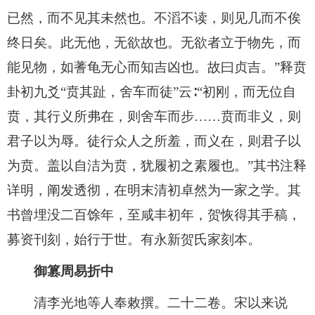
已然，而不见其未然也。不滔不读，则见几而不俟
终日矣。此无他，无欲故也。无欲者立于物先，而
能见物，如蓍龟无心而知吉凶也。故曰贞吉。”释贲
卦初九爻“贲其趾，舍车而徒”云∶“初刚，而无位自
贲，其行义所弗在，则舍车而步……贲而非义，则
君子以为辱。徒行众人之所羞，而义在，则君子以
为贲。盖以自洁为贲，犹履初之素履也。”其书注释
详明，阐发透彻，在明末清初卓然为一家之学。其
书曾埋没二百馀年，至咸丰初年，贺恢得其手稿，
募资刊刻，始行于世。有永新贺氏家刻本。
御篡周易折中
清李光地等人奉敕撰。二十二卷。宋以来说