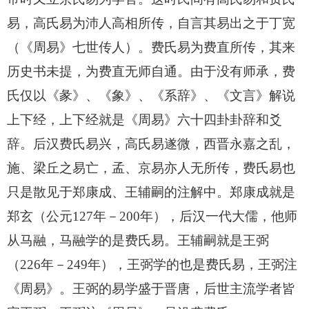
易，高氏易为沛人高相所传，自言其易出之于丁宽
（《周易》七世传人）。费氏易为费直所传，其来
历史书未提，为费直无师自通。由于没有师承，费
氏仅以《彖》、《象》、《系辞》、《文言》解说
上下经，上下经就是《周易》六十四卦卦辞和爻
辞。后汉费氏易兴，高氏易遂微，西晋永嘉之乱，
施、梁丘之易亡，孟、京易亦人无所传，费氏易也
只是散见于郑康成、王辅嗣的注解中。郑康成就是
郑玄（公元127年－200年），后汉一代大儒，他师
从马融，马融学的是费氏易。王辅嗣就是王弼
（226年－249年），王弼学的也是费氏易，王弼注
《周易》。王弼的易学盛于晋唐，后世主流学者皆