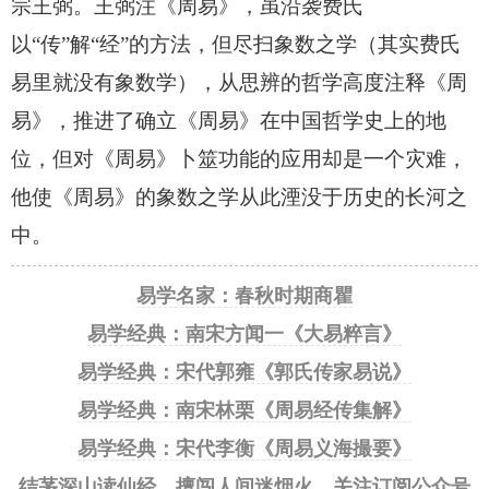
宗王弼。王弼注《周易》，虽沿袭费氏
以“传”解“经”的方法，但尽扫象数之学（其实费氏
易里就没有象数学），从思辨的哲学高度注释《周
易》，推进了确立《周易》在中国哲学史上的地
位，但对《周易》卜筮功能的应用却是一个灾难，
他使《周易》的象数之学从此湮没于历史的长河之
中。
易学名家：春秋时期商瞿
易学经典：南宋方闻一《大易粹言》
易学经典：宋代郭雍《郭氏传家易说》
易学经典：南宋林栗《周易经传集解》
易学经典：宋代李衡《周易义海撮要》
结茅深山读仙经，擅闯人间迷烟火。关注订阅公众号