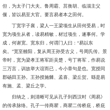
但，为太子门大夫。鲁周霸、莒衡胡、临淄主父
偃，皆以易至大官。要言易者本之田何。
丁宽字子襄，梁人一王梁项生从田何受易，时
宽为项生从者，读易精敏，材过项生，遂事何。学
成，何谢宽。宽东归，何谓门人曰：“易以东
矣。”宽至雒阳，复从周王孙受古义，号周氏传。景
帝时，宽为梁孝王将军距吴楚，号丁将军，作易说
三万言，训故举大谊而已，今小章句是也。宽授同
郡砀田王孙。王孙授施雠、孟喜、梁丘贺。繇是易
有施、孟、梁丘之学。
归纳之，则清晰可见从孔子到西汉时《周易》
的传承脉络。孔子一传商瞿，商瞿二传桥庇，桥庇