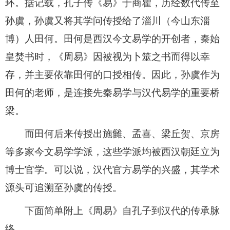
环。据记载，孔子传《易》于商瞿，历经数代传至
孙虞，孙虞又将其学问传授给了淄川（今山东淄
博）人田何。田何是西汉今文易学的开创者，秦始
皇焚书时，《周易》因被视为卜筮之书而得以幸
存，并主要依靠田何的口授相传。因此，孙虞作为
田何的老师，是连接先秦易学与汉代易学的重要桥
梁。
而田何后来传授出施雠、孟喜、梁丘贺、京房
等多家今文易学学派，这些学派均被西汉朝廷立为
博士官学。可以说，汉代官方易学的兴盛，其学术
源头可追溯至孙虞的传授。
下面简单附上《周易》自孔子到汉代的传承脉
络。