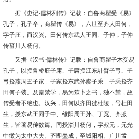
据《史记·儒林列传》记载：自鲁商瞿受《易》
孔子，孔子卒，商瞿传《易》，六世至齐人田何，
字子庄，而汉兴。田何传东武人王同、子仲，子仲
传菑川人杨何。
又据《汉书·儒林传》记载：自鲁商瞿子木受易
孔子，以授鲁桥庇子庸。子庸授江东馯臂子弓。子
弓授燕周丑子家。子家授东武孙虞子乘。子乘授齐
田何子装。及秦禁学，易为筮卜之书，独不禁，故
传受者不绝也。汉兴，田何以齐田徙杜陵，号杜田
生，授东武王同子中、雒阳周王孙、丁宽、齐服
生，皆著易传数篇。同授淄川杨何，字叔元，元光
中徵为太中大夫。齐即墨成，至城阳相。广川孟