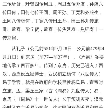
三传馯臂，馯臂四传周丑，周丑五传孙虞，孙虞六
传田何，田何七传王同、周王孙、丁宽和齐服生，
王同八传杨何，丁宽八传田王孙，田王孙九传施
雠、孟喜、梁丘贺，孟喜十传焦延寿，焦延寿十一
传京房。
从孔子（公元前551年9月28日―公元前479年4
月11日）到京房（前77—前37年），《周易》妥妥
地传承了四百多年。传到了京房，历史已进入了西
汉，西汉设五经博士，西汉初立杨何（八世传人）
易于学官，就是在政府的学校里教杨氏易，宣帝时
立施、孟、梁丘三家（皆《周易》九世传人）易，
京房（《周易》十一世传人）长于预测灾变，汉元
帝时又立京氏易为学官。这时民间有高氏易和费氏