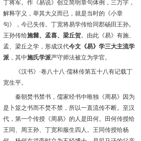
丁将军。作《易说》创立简明章句体例，三万字，
解释字义，举其大义而已，就是当时的《小章
句》，今已失传。丁宽将易学传给同郡砀田王孙。
王孙传给
施雠、孟喜、梁丘贺
。由此《易》有施、
孟、梁丘之学，形成汉代
今文《易》学三大主流学
派
，其中
施氏学派
严守师法被立为学官。
《汉书》·卷八十八·儒林传第五十八有记载丁
宽生平。
秦朝焚书禁书，儒家经书中唯独《周易》因为
是卜筮之书而不焚不禁，所以一直流传不断。至汉
代，第一个传授《周易》的人是田何。田何传授给
王同、周王孙、丁宽和服生四人。王同传授给杨
何。杨何在武帝时立为五经博士，是司马迁的父亲