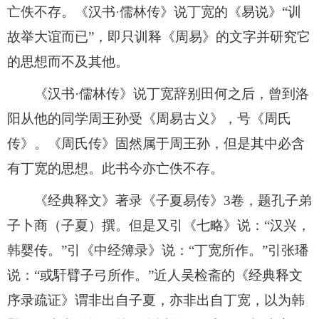
亡佚不存。《汉书·儒林传》说丁宽的《易说》“训
故举大谊而已”，即只训释《周易》的文字并研究它
的思想而不及其他。
《汉书·儒林传》说丁宽辞别田何之后，曾到洛
阳从他的同学周王孙受《周易古义》，号《周氏
传》。《周氏传》固然属于周王孙，但是其中必含
有丁宽的思想。此书今亦亡佚不存。
《经典释文》著录《子夏易传》3卷，题孔子弟
子卜商（子夏）撰。但是又引《七略》说：“汉兴，
韩婴传。”引《中经簿录》说：“丁宽所作。”引张璠
说：“或馯臂子弓所作。”近人吴检斋的《经典释文
序录疏证》谓非出自子夏，亦非出自丁宽，以为韩