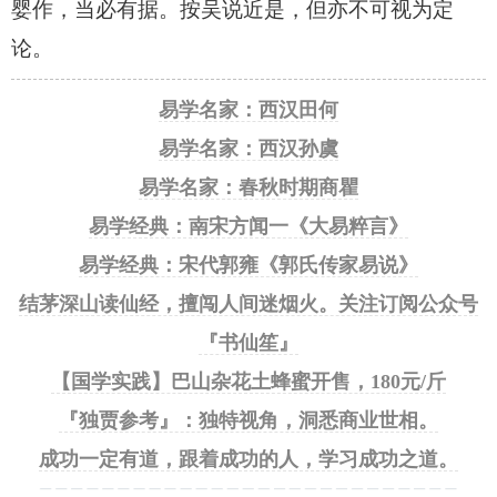
婴作，当必有据。按吴说近是，但亦不可视为定
论。
易学名家：西汉田何
易学名家：西汉孙虞
易学名家：春秋时期商瞿
易学经典：南宋方闻一《大易粹言》
易学经典：宋代郭雍《郭氏传家易说》
结茅深山读仙经，擅闯人间迷烟火。关注订阅公众号
『书仙笙』
【国学实践】巴山杂花土蜂蜜开售，180元/斤
『独贾参考』：独特视角，洞悉商业世相。
成功一定有道，跟着成功的人，学习成功之道。