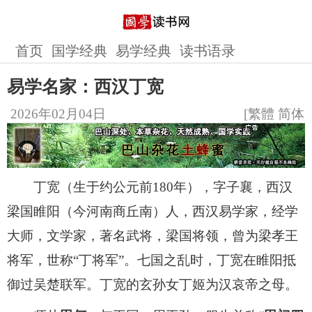
首页
国学经典
易学经典
读书语录
易学名家：西汉丁宽
2026年02月04日
[
繁體
简体
]
丁宽（生于约公元前180年），字子襄，西汉
梁国睢阳（今河南商丘南）人，西汉易学家，经学
大师，文学家，著名武将，梁国将领，曾为梁孝王
将军，世称“丁将军”。七国之乱时，丁宽在睢阳抵
御过吴楚联军。丁宽的玄孙女丁姬为汉哀帝之母。