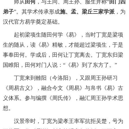
师从
田何
，与王同、周王孙、服生并称“
田门四
弟子
”。其学术传承形成
施、孟、梁丘三家学派
，为
汉代官方易学奠定基础。
起初梁项生随田何学《易》，当时丁宽是梁项
生的随从，读《易》精敏，才能超过梁项生，于是
事奉田何。学成后，田何让丁宽离去。丁宽东归梁
国睢阳，田何对门人说：“《易》到了东方了。”
丁宽来到雒阳（今洛阳），又跟周王孙研习
《周易古义》，融合今文《周易》与帛书《易》古
义体系。参与编撰《周氏传》，融汇周王孙学术思
想。
汉景帝时，丁宽为梁孝王率军抗拒吴楚，号为