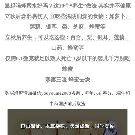
晨起喝蜂蜜水好吗？这10个“养生”做法 其实并不健康
立秋后燥邪易伤人 宜吃些滋阴润燥的食物：如萝卜、
莲藕、银耳、梨、芝麻、蜂蜜等
立秋后养生，可以吃这些：百合、梨、银耳、莲藕、
山药、蜂蜜等
仅需0.1微克就足以致人死亡 1岁以下的婴儿千万别吃
蜂蜜
寒露三暖 蜂蜜去燥
购买蜂蜜请加微信youyoume2008咨询，每年只在春分、端午和
中秋国庆前后取蜜