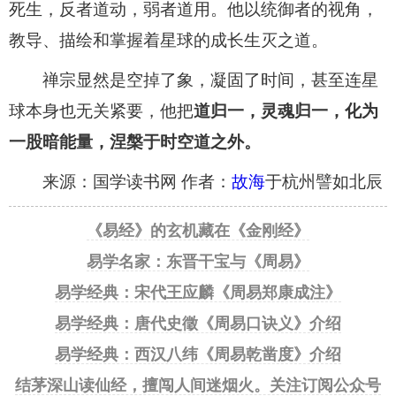
死生，反者道动，弱者道用。他以统御者的视角，
教导、描绘和掌握着星球的成长生灭之道。
禅宗显然是空掉了象，凝固了时间，甚至连星
球本身也无关紧要，他把
道归一，灵魂归一，化为
一股暗能量，涅槃于时空道之外。
来源：国学读书网 作者：
故海
于杭州譬如北辰
《易经》的玄机藏在《金刚经》
易学名家：东晋干宝与《周易》
易学经典：宋代王应麟《周易郑康成注》
易学经典：唐代史徵《周易口诀义》介绍
易学经典：西汉八纬《周易乾凿度》介绍
结茅深山读仙经，擅闯人间迷烟火。关注订阅公众号