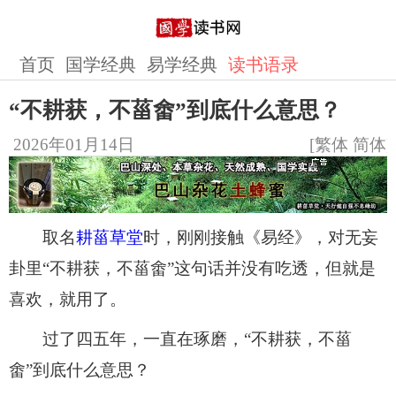
首页
国学经典
易学经典
读书语录
“不耕获，不菑畬”到底什么意思？
2026年01月14日
[
繁体
简体
]
取名
耕菑草堂
时，刚刚接触《易经》，对无妄
卦里“不耕获，不菑畬”这句话并没有吃透，但就是
喜欢，就用了。
过了四五年，一直在琢磨，“不耕获，不菑
畬”到底什么意思？