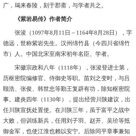
广，朅来春陵，刻于郡斋，与学者共之。
《紫岩易传》作者简介
张浚（1097年8月11日－1164年8月28日），字
德远，世称紫岩先生。汉州绵竹县（今四川省绵竹
市）人。中国北宋至南宋初年名臣、学者。
宋徽宗政和八年（1118年），张浚登进士第，
历枢密院编修官、侍御史等职。苗刘之变时，与吕
颐浩、张俊、韩世忠等勤王复辟有功，除知枢密院
事。建炎四年（1130年），提出经营川陕建议，出
任川陕宣抚处置使。在川陕三年，虽于富平之战中
大败，但训练新兵，任用刘子羽、赵开、吴玠等抵
御金军，也使江淮也赖以安宁。后除同平章事兼知