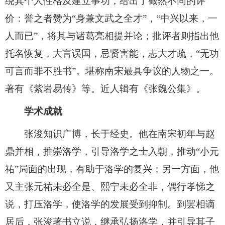
绕其个人性格及建立事功，给出了截然不同的评
价：誉之者赞为“身兼文武之全才”，“中兴以来，一
人而已”，将其与诸葛亮相提并论；批评者则指出他
托名恢复，大言误国，忌贤害能，志大才疏，“无功
可言而罪不胜书”。堪称南宋最具争议的人物之一。
著有《紫岩易传》等。近人辑有《张魏公集》。
学术成就
张浚知识广博，长于经史。他在南宋初年与赵
鼎并相，推崇洛学，引导洛学之士入朝，推动“小元
祐”局面的出现，有助于洛学的复兴；另一方面，他
又主张元祐未必全是、熙宁未必全非，偶行孝悌之
说，打压洛学，使洛学的发展受到抑制。到罢相谪
居后，张浚著书立说，继承弘扬洛学，并引导其子