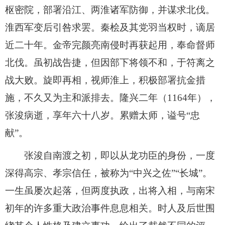
枢密院，部署沿江、两淮诸军防御，并谋求北伐。
淮西军变后引咎求罢。秦桧及其党羽当权时，谪居
近二十年。金帝完颜亮南侵时再获起用，奉命督师
北伐。虽初战告捷，但因部下将领不和，于符离之
战大败。旋即再相，视师淮上，积极部署抗金措
施，不久又为主和派排去。隆兴二年（1164年），
张浚病逝，享年六十八岁。累赠太师，谥号“忠
献”。
张浚自南渡之初，即以从龙功臣的身份，一度
深得高宗、孝宗信任，被称为“中兴之佐”“长城”。
一生虽屡次起落，但两度执政，出将入相，与南宋
初年的许多重大政治事件息息相关。时人及后世围