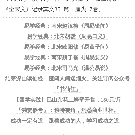
《全宋文》记录其文351篇，厘为17卷。
易学经典：南宋赵汝梅《周易辑闻》
易学经典：北宋胡瑗《周易口义》
易学经典：北宋欧阳修《易童子问》
易学经典：南宋魏了翁《周易要义》
易学经典：北宋司马光《温公易说》
结茅深山读仙经，擅闯人间迷烟火。关注订阅公众号
『书仙笙』
【国学实践】巴山杂花土蜂蜜开售，180元/斤
『独贾参考』：独特视角，洞悉商业世相。
成功一定有道，跟着成功的人，学习成功之道。