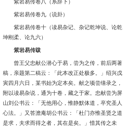
紫岩易传卷八（系辞下）
紫岩易传卷九（说卦）
紫岩易传卷十（读易杂记、杂记乾坤说、论乾
坤刚柔、论九六）
紫岩易传跋
曾王父忠献公潜心于易，尝为之传，前后两著
稿，亲题第二稿云：「此本改正处极多。」绍兴戊
寅四月六日，某书始为定本矣。献之顷尝缮录之，
附以读易杂说，通为十卷，藏之于家。忠献尝为屏
山刘公书云：「无他用心，惟静默体道，卒究圣人
心法。」又答澹庵胡公书云：「杜门亦惟圣贤之道
是求，夫求而得之者，其在是矣。」惜其传之未