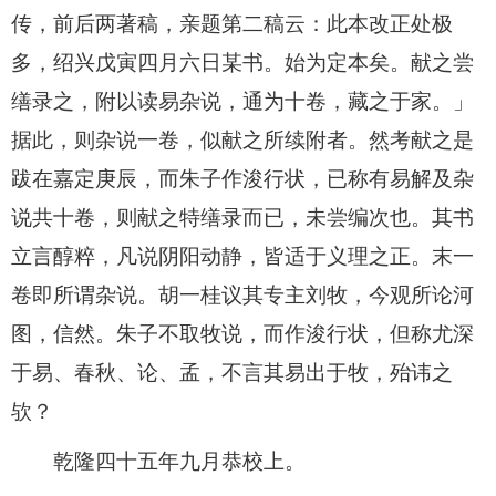
传，前后两著稿，亲题第二稿云：此本改正处极
多，绍兴戊寅四月六日某书。始为定本矣。献之尝
缮录之，附以读易杂说，通为十卷，藏之于家。」
据此，则杂说一卷，似献之所续附者。然考献之是
跋在嘉定庚辰，而朱子作浚行状，已称有易解及杂
说共十卷，则献之特缮录而已，未尝编次也。其书
立言醇粹，凡说阴阳动静，皆适于义理之正。末一
卷即所谓杂说。胡一桂议其专主刘牧，今观所论河
图，信然。朱子不取牧说，而作浚行状，但称尤深
于易、春秋、论、孟，不言其易出于牧，殆讳之
欤？
乾隆四十五年九月恭校上。