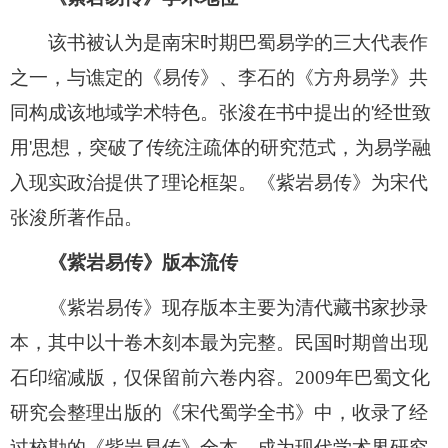
该书被认为是南宋时期巴蜀易学的三大代表作
之一，与谯定的《易传》、李石的《方舟易学》共
同构成该地域学术特色。张浚在书中提出的'经世致
用'思想，突破了传统注疏体的研究范式，为易学融
入现实政治提供了理论框架。《紫岩易传》为宋代
张浚所著作品。
《紫岩易传》版本流传
《紫岩易传》现存版本主要为清代藏书家抄录
本，其中以十卷木刻本最为完整。民国时期曾出现
石印缩减版，仅保留前六卷内容。2009年巴蜀文化
研究会整理出版的《宋代蜀学全书》中，收录了经
过校勘的《紫岩易传》全本，成为现代学术界研究