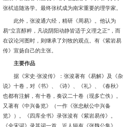
张栻追随洛学。最终张栻成为南宋重要的理学家。
此外，张浚通六经，精研《周易》。他认为
易“立言醇粹，凡说阴阳动静皆适于义理之正”，而
在议论河图时，则继承了刘牧的观点。有《紫岩易
传》宣扬自己的主张。
主要作品
据《宋史·张浚传》：张浚著有《易解》及《杂
说》十卷，对《书》、《诗》、《礼》、《春秋》
也都有注解，有十卷，奏议二十卷（现多亡佚）。
又著有《中兴备览》（一作《张忠献公中兴备
览》）。《四库全书》录张浚有《紫岩易传》。
《全宋词》录其词一首。近人辑有《张魏公集》。