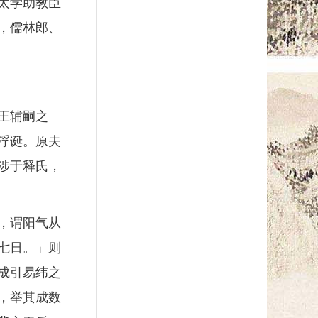
太学助教臣
，儒林郎、
王辅嗣之
浮诞。原夫
涉于释氏，
，谓阳气从
七日。」则
成引易纬之
，举其成数