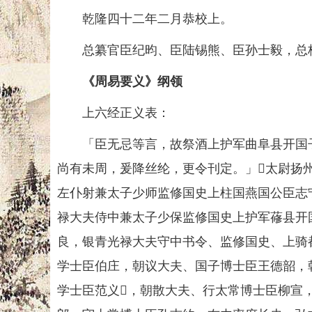
乾隆四十二年二月恭校上。
总纂官臣纪昀、臣陆锡熊、臣孙士毅，总
《周易要义》纲领
上六经正义表：
「臣无忌等言，故祭酒上护军曲阜县开国子
尚有未周，爰降丝纶，更令刊定。」𠡠太尉扬
左仆射兼太子少师监修国史上柱国燕国公臣志
禄大夫侍中兼太子少保监修国史上护军蓚县开
良，银青光禄大夫守中书令、监修国史、上骑
学士臣伯庄，朝议大夫、国子博士臣王德韶，
学士臣范义𫖳，朝散大夫、行太常博士臣柳