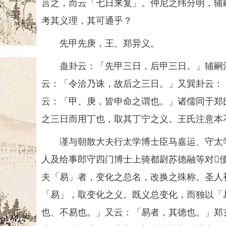
言之，而云「七日来复」。仲尼之纬分明，辅
考其义理，其可通乎？
先甲先庚，王、郑异义。
蛊卦云：「先甲三日，后甲三日。」辅嗣注
云：「令洽乃诛，故后之三日。」又巽卦云：
云：「甲、庚，皆申命之谓也。」诸儒同于郑
之三日而用丁也，取其丁宁之义。王氏注意本
谨与朝散大夫行太学博士臣马嘉运、守太学助
人及给事郎守四门博士上骑都尉苏德融等对
夫「易」者，变化之总名，改换之殊称。圣人
「易」，取变化之义。既义总变化，而独以「
也、不易也。」又云：「易者，其德也。」郑