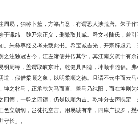
周易，独称卜筮，方举占意，有谓恐人涉荒唐。朱子作
涉于谶纬。魏乃宗正义，删繁取其臧。释文考陆氏，兼引
知。朱彝尊经义考未载此书。希宝诚吉光，开宗辟虚元，
嗣之注独冠古今，江左诸儒并传其学，其江南义疏十有余
易明周称，盖谓取岐京叶。乾健具四德，坤顺惟随倡。弗
阴道，假借柔顺之象，以明柔顺之德。且谓不云牛而云马
，坤之牝马，正承乾为马而言。盖马乃纯阳，而在坤则为
之四德，一乾之四德，仍是以顺为吉。乾坤分去声既定，
正色立朝纲，岂徒托空言。用易诚有常，四库广搜罗，懋
世守长」。