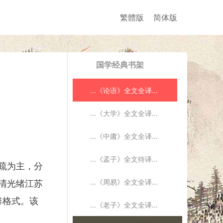
繁體版
简体版
国学经典书架
...《论语》全文全译...
...《大学》全文全译...
...《中庸》全文全译...
...《孟子》全文待译...
疏为主，分
...《周易》全文全译...
清光绪江苏
排格式。该
...《老子》全文全译...