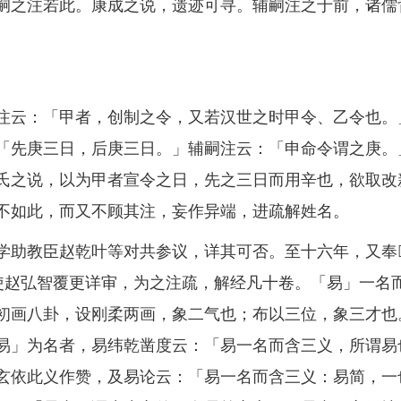
嗣之注若此。康成之说，遗迹可寻。辅嗣注之于前，诸儒
云：「甲者，创制之令，又若汉世之时甲令、乙令也。
「先庚三日，后庚三日。」辅嗣注云：「申命令谓之庚。
氏之说，以为甲者宣令之日，先之三日而用辛也，欲取改
不如此，而又不顾其注，妄作异端，进疏解姓名。
教臣赵乾叶等对共参议，详其可否。至十六年，又奉
使赵弘智覆更详审，为之注疏，解经凡十卷。「易」一名
初画八卦，设刚柔两画，象二气也；布以三位，象三才也
易」为名者，易纬乾凿度云：「易一名而含三义，所谓易
玄依此义作赞，及易论云：「易一名而含三义：易简，一