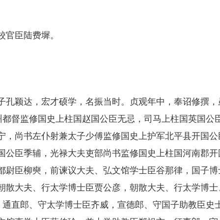
校官臣陆费墀。
孔颖达，宏才硕学，名振当时。贞观年中，奉诏修撰，
州都督监修国史上柱国赵国公臣无忌，司马上柱国英国公臣
宁，尚书左仆射兼太子少傅监修国史上护军北平县开国公
国公臣季辅，光禄大夫吏部尚书监修国史上柱国河南郡开
都尉臣柳奭，前谏议大夫、弘文馆学士臣谷那律，国子博
朝散大夫、行太学博士臣贾公彦，朝散大夫、行太学博士
宣，通直郎、守太学博士臣齐威，宣德郎、守国子助教臣史