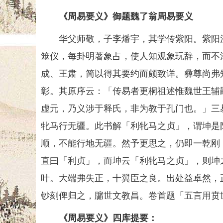
《周易要义》御题魏了翁周易要义
华父师敬，子李燔宇，其学传紫阳。紫阳注
筮仪，每卦明著象占，使人知观象玩辞，而不
成、王肃，简以得其要约而颇致详。彝尊尚弗
彰。其原序云：「传易者更桐祖述惟魏世王辅
虚元，乃义涉于释氏，非为教于孔门也。」三
牝马行无疆。此书解「利牝马之贞」，谓坤是
顺，不能行地无疆。然予更思之，仍即一乾刚
直曰「利贞」，而坤云「利牝马之贞」，则坤
叶。大端弗失正，十翼臣之良。出处益卓然，
钞刻俾归之，牖世文教昌。卷首题「五言用贲
《周易要义》四库提要：