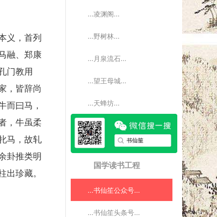
...凌渊阁...
...野树林...
本义，首列
马融、郑康
...月泉流石...
孔门教用
...望王母城...
家，皆辞尚
...天蜂坊...
牛而曰马，
者，牛虽柔
牝马，故轧
余卦推类明
国学读书工程
柱出珍藏。
...书仙笙公众号...
...书仙笙头条号...