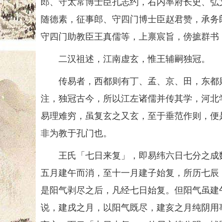
郎、守太常博士臣孔志约，右内率府长史、弘
随德素，征事郎、守四门博士臣赵君赞，承务
守四门助教臣王真儒等，上禀宸旨，傍摭群书
二汉祖述，江南虚玄，惟王辅嗣独冠。
传易者，西都则有丁、孟、京、田，东都则
注，独冠古今，所以江左诸儒并传其学，河北
易理难穷，虽复玄之又玄，至于垂范作则，便
非为教于孔门也。
王氏「七日来复」，即易纬六日七分之成数
五月建午而消，至十一月建子始复，所历七辰
是阳气剥尽之后，凡经七日始复。但阳气虽建
说，建戌之月，以阳气既尽，建亥之月纯阴用