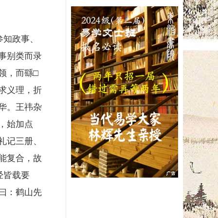
参知政事、
事别类而录
领，而繇□
求义理，折
华。王祎杂
，始加点
礼记三册、
能复合，故
经皆载要
曰：鹤山先