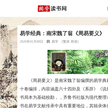
易学经典：南宋魏了翁《周易要义》
2026年01月08日
易学
[
繁体
简体
]
《周易要义》是南宋魏了翁编撰的易学典籍
十卷编排，内容涵盖六十四卦及《系辞》《说
书局本为基础校勘，，齐鲁书社版为现代整理本
书在易学文献传承中具有重要地位，其辑录体