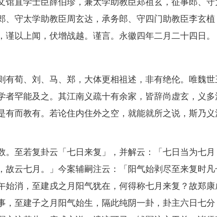
文馆直学士臣薛伯珍，兼太学助教臣郑祖玄，征事郎、守
郎、守太学助教臣周玄达，承务郎、守四门助教臣李玄植
，谨以上闻，伏增战越。谨言。永徽四年二月二十四日。
有荀、刘、马、郑，大体更相祖述，非有绝伦。唯魏世
学者罕能及之。其江南义疏十有余家，皆辞尚虚玄，义多
是有而教有。若论住内住外之空，就能就所之说，斯乃义
。至若复卦云「七日来复」，并解云：「七日当为七月
，故云七月。」今案辅嗣注云：「阳气始剥尽至来复时凡
午始消，至建戌之月阳气犹在，何得称七月来复？故郑康
事，至建子之月阳气始生，隔此纯阴一卦，卦主六日七分