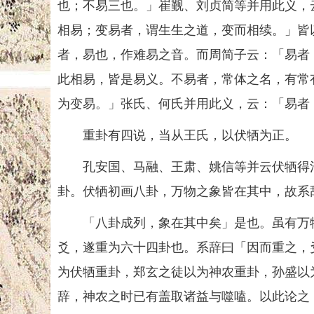
也；不易三也。」崔觐、刘贞简等并用此义，
相易；变易者，谓生生之道，变而相续。」皆
者，易也，作难易之音。而周简子云：「易者
此相易，皆是易义。不易者，常体之名，有常
为变易。」张氏、何氏并用此义，云：「易者
重卦有四说，当从王氏，以伏牺为正。
孔安国、马融、王肃、姚信等并云伏牺得河
卦。伏牺初画八卦，万物之象皆在其中，故系
「八卦成列，象在其中矣」是也。虽有万物
爻，遂重为六十四卦也。系辞曰「因而重之，
为伏牺重卦，郑玄之徒以为神农重卦，孙盛以
辞，神农之时已有盖取诸益与噬嗑。以此论之