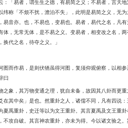
云：「易者，谓生生之德，有易简之义；不易者，言天地
以纬称「不烦不扰，澹泊不失」，此明是易简之义，无为
，易音亦。也，不易也，变易也。易者，易代之名，凡有
有体，无常无体，是不易之义。变易者，相变改之名，两
，换代之名，待夺之义。」
图而作易，是则伏牺虽得河图，复须仰观俯察，以相参
辞曰
之象，其万物变通之理，犹自未备，故因其八卦而更重
爻在其中矣」是也。然重卦之人，诸儒不同，凡有四说：
为夏禹重卦，史迁等以为文王重卦。其言夏禹及文王重卦
，不攻自破。其言神农重卦，亦未为得。今以诸文验之。