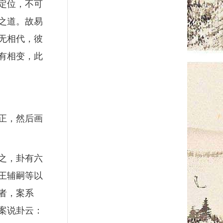
定位，不可
之道。故易
无相代，彼
有相变，此
正，然后画
之，卦有六
王辅嗣等以
者，案系
案说卦云：