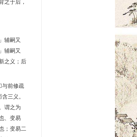
背之于后，
」辅嗣又
」辅嗣又
新之义；后
与前修疏
而含三义。
。谓之为
也、变易
也；变易二