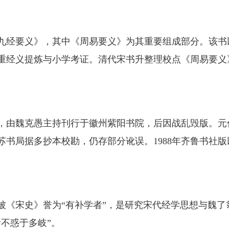
经要义》，其中《周易要义》为其重要组成部分。该书
经义提炼与小学考证。清代宋书升整理校点《周易要义》，
，由魏克愚主持刊行于徽州紫阳书院，后因战乱毁版。元
江苏书局据多抄本校勘，仍存部分讹误。1988年齐鲁书社
《宋史》誉为“有补学者”，是研究宋代经学思想与魏了
不惑于多岐”。