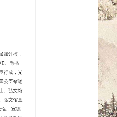
虽加讨核，
𪟝、尚书
臣行成，光
国公臣褚遂
士、弘文馆
、弘文馆直
士弘，宣德