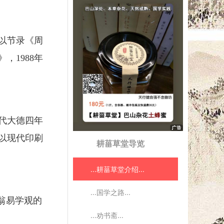
以节录《周
1988年
代大德四年
版以现代印刷
耕菑草堂导览
...耕菑草堂介绍...
...国学之路...
翁易学观的
...劝书斋...