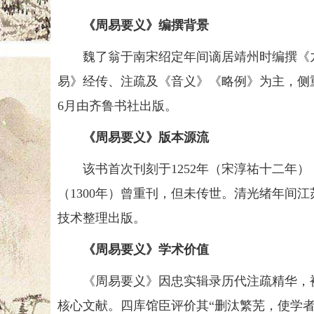
《周易要义》编撰背景
魏了翁于南宋绍定年间谪居靖州时编撰《九
易》经传、注疏及《音义》《略例》为主，侧重
6月由齐鲁书社出版。
《周易要义》版本源流
该书首次刊刻于1252年（宋淳祐十二年）
（1300年）曾重刊，但未传世。清光绪年间
技术整理出版。
《周易要义》学术价值
《周易要义》因忠实辑录历代注疏精华，被
核心文献。四库馆臣评价其“删汰繁芜，使学者