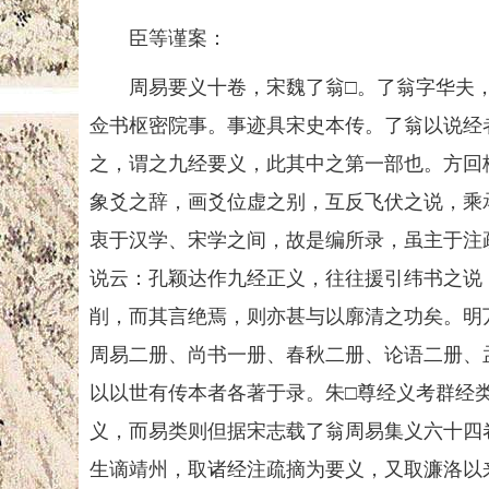
臣等谨案：
周易要义十卷，宋魏了翁□。了翁字华夫，
佥书枢密院事。事迹具宋史本传。了翁以说经
之，谓之九经要义，此其中之第一部也。方回
象爻之辞，画爻位虚之别，互反飞伏之说，乘
衷于汉学、宋学之间，故是编所录，虽主于注
说云：孔颖达作九经正义，往往援引纬书之说
削，而其言绝焉，则亦甚与以廓清之功矣。明
周易二册、尚书一册、春秋二册、论语二册、
以以世有传本者各著于录。朱□尊经义考群经
义，而易类则但据宋志载了翁周易集义六十四
生谪靖州，取诸经注疏摘为要义，又取濂洛以