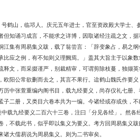
号鹤山，临邛人。庆元五年进士，官至资政殿大学士、
者但知诵习成言，不能求之详博，因取诸经注疏之文，据
桐江集有周易集义跋，载了翁尝言：「辞变象占，易之纲
承比应之例，有不知则义理阙焉。」盖其大旨主于以象数
疏释文，而采掇谨严，别裁精审，可谓剪除枝蔓，独撷英
，欧阳公常欲删而去之，其言不果行。迨鹤山魏氏作要义
万历中张萱重编内阁书目，载九经要义，尚存仪礼七册、
孟子二册，又类目六卷本共为一编。今诸经或存或佚，不
类中载九经要义二百六十三卷，注曰「分见各经」。然各
卷，不载此书，似乎即以集义为要义。考方回周易集义跋
来诸大儒易说为周易集义。则为二书审矣。